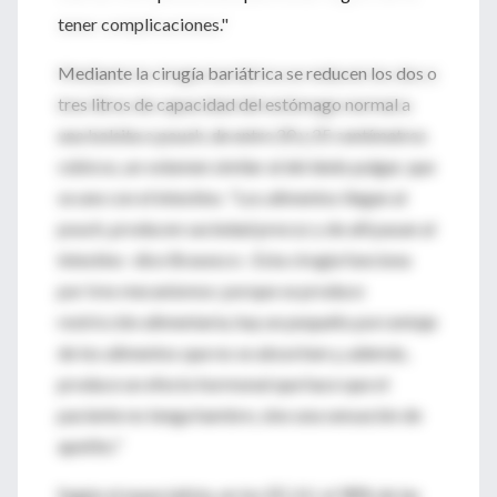
tener complicaciones."
Mediante la cirugía bariátrica se reducen los dos o
tres litros de capacidad del estómago normal a
una bolsita o pouch, de entre 20 y 25 centímetros
cúbicos, un volumen similar al del dedo pulgar, que
se une con el intestino. "Los alimentos llegan al
pouch, producen saciedad precoz y de allí pasan al
intestino -dice Brasesco-. Esta cirugía funciona
por tres mecanismos: porque se produce
restricción alimentaria, hay un pequeño porcentaje
de los alimentos que no se absorben y, además,
produce un efecto hormonal que hace que el
paciente no tenga hambre, sino una sensación de
apetito."
Según el especialista, en los EE.UU. el 98% de las