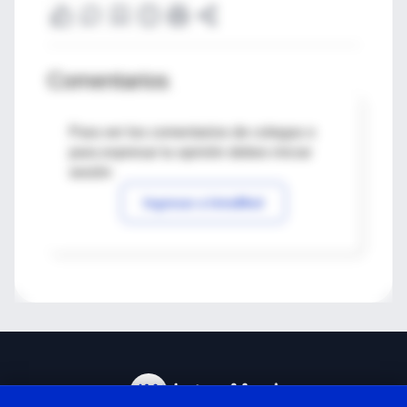
Comentarios
Para ver los comentarios de colegas o
para expresar tu opinión debes iniciar
sesión
Ingresar a IntraMed