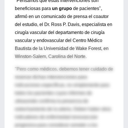
"Pensamos que estas intervenciones son
beneficiosas para
un grupo
de pacientes",
afirmó en un comunicado de prensa el coautor
del estudio, el Dr. Ross P. Davis, especialista en
cirugía vascular del departamento de cirugía
vascular y endovascular del Centro Médico
Bautista de la Universidad de Wake Forest, en
Winston-Salem, Carolina del Norte.
"Pero como médicos, debemos tener cuidado de
reservar dichas intervenciones para
indicaciones específicas, no simplemente para
todos los pacientes cuyos informes de
ultrasonido confirma la presencia de
estrechamiento de la arteria. Deben haber otros
indicadores de enfermedad renovascular
progresiva para considerar someter a los