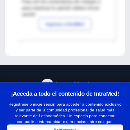
Para ver los comentarios de colegas o
para expresar tu opinión debes iniciar
sesión
Ingresar a IntraMed
¡Acceda a todo el contenido de IntraMed!
Centro de Ayuda
Regístrese o inicie sesión para acceder a contenido exclusivo
y ser parte de la comunidad profesional de salud más
relevante de Latinoamérica. Un espacio para conectar,
Términos y condiciones
compartir e intercambiar experiencias entre colegas.
| Políticas de privacidad
Registrarse