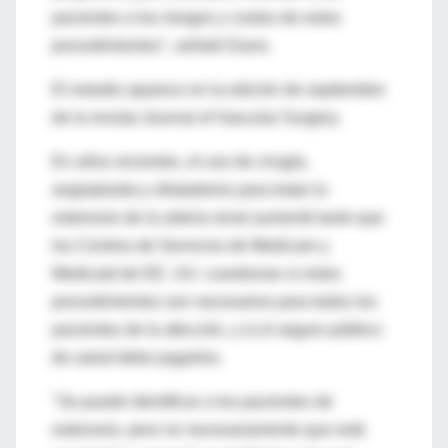
pacientes a los riesgos y costos de estos
procedimientos", señaló Davis.
El estudio aparece en la edición de septiembre
de la revista Journal of Vascular Surgery.
En años recientes, el uso de cirugía,
angioplastia y dilatadores para tratar la
estenosis de la arteria renal aumentó tanto que
los Centros de Servicios de Medicare y
Medicaid de EE. UU. cuestionan si estos
procedimientos son necesarios para todos los
pacientes de la afección, y si el seguro público
de salud debe pagarlos.
"Se puede identificar a los pacientes de
estenosis, pero no necesariamente que está