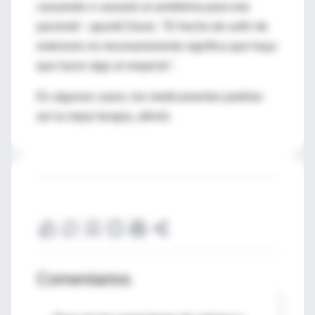
causando o causará un problema para ese
paciente", apuntó Davis. "El hecho de sufrir de
estenosis no necesariamente significa que haya
que hacer algo al respecto".
En algunos casos, los medicamentos podrían
ser la mejor terapia, afirmó.
Comentarios