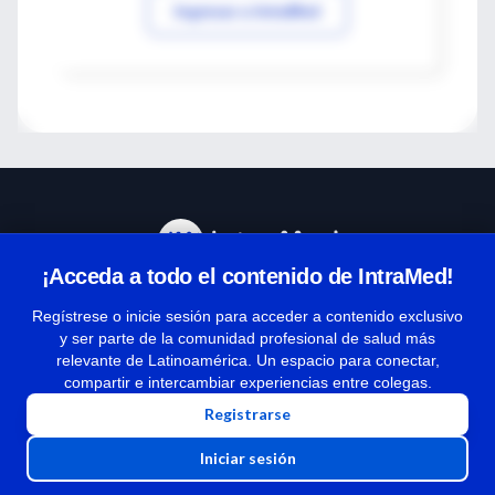
Ingresar a IntraMed
¡Acceda a todo el contenido de IntraMed!
Centro de Ayuda
Regístrese o inicie sesión para acceder a contenido exclusivo
y ser parte de la comunidad profesional de salud más
relevante de Latinoamérica. Un espacio para conectar,
Términos y condiciones
compartir e intercambiar experiencias entre colegas.
| Políticas de privacidad
Registrarse
| Todos los derechos reservados | Copyright 1997-2026
Iniciar sesión