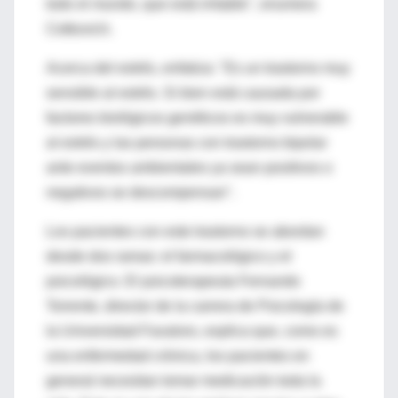
todo el mundo, que está irritable", enumera
Cetkovich.
Acerca del estrés, enfatiza: "Es un trastorno muy
sensible al estrés. Si bien está causada por
factores biológicos genéticos es muy vulnerable
al estrés y las personas con trastorno bipolar
ante eventos ambientales ya sean positivos o
negativos se descompensan".
Los pacientes con este trastorno se abordan
desde dos ramas: el farmacológico y el
psicológico. El psicoterapeuta Fernando
Torrente, director de la carrera de Psicología de
la Universidad Favaloro, explica que, como es
una enfermedad crónica, los pacientes en
general necesitan tomar medicación toda la