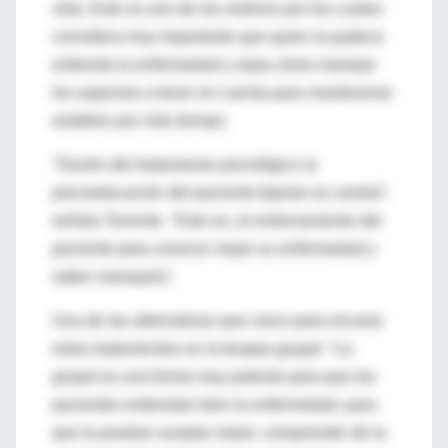
vida. Este es uno de los motivos por los cuales
considera muy importante que quien la padece
entienda la enfermedad y sepa cómo manejar
los aspectos a tener en cuenta para mantenerse
estables por más tiempo.
"Dentro del tratamiento psicológico la
psicoeducación del paciente bipolar es central",
señala Torrente. "Esto es, el entrenamiento del
paciente para conocer mejor su enfermedad y
saber manejarla".
Una de las alternativas que crece para encarar
estos tratamientos es la terapia grupal: "Lo
grupal es una forma muy potente para que los
pacientes entiendan bien la enfermedad, para
que la puedan aceptar mejor, comprender de la