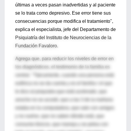
últimas a veces pasan inadvertidas y al paciente
se lo trata como depresivo. Ese error tiene sus
consecuencias porque modifica el tratamiento",
explica el especialista, jefe del Departamento de
Psiquiatría del Instituto de Neurociencias de la
Fundación Favaloro.
Agrega que, para reducir los niveles de error en
los diagnósticos, el testimonio de la familia es
central. "Típicamente, cuando una persona está
eufórica no se da cuenta y es el familia r el que
le dice al psiquiatra que está acelerado, que
anoche no se acostó, que a las 3 de la mañana
estaba en la computadora, que sale con amigos
y no vuelve, que no saben dónde está, que
consume tóxicos, que maneja y se pelea con