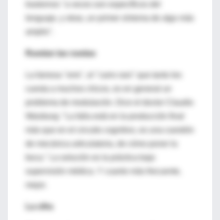
trastornos "a veces son específicos del
lenguaje, y otras, un primer síntoma de algo más
amplio".
Ruedan las ruedas
La famosa "erre", el "carro raro" que tanto les
cuesta a muchos chicos, es en general un
problema de modulación. Dice el doctor Claudio
Waisburg: "La falla está en la producción final
más que en el circuito cognitivo, es una cuestión
de mecánica articulatoria, de cómo poner la
boca." La solución es la práctica bajo
supervisión médica. Y cuanto más frecuente,
mejor.
La cifra