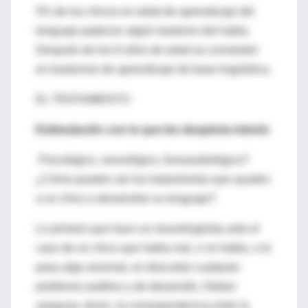
5% de los chicos en edad de aprendizaje del
lenguaje padecen algún trastorno del habla.
Después de los 6 años de edad se convierten
en trastornos de aprendizaje de base lingüística.
EL TRATAMIENTO
Estimulación con lo que les despierta interés
Psicológico, neurológico, fonoaudiológico?
¿Cómo pueden ser los tratamientos que ayuden
a un chico a desarrollar su lenguaje?
Lo primero que hace un neurolingüista ante el
caso de un chico que habla mal, o no habla, o le
pasa algo anormal, es descartar cualquier
problema auditivo y de desarrollo. Deben
asegurar, dicen, la correspondencia entre la