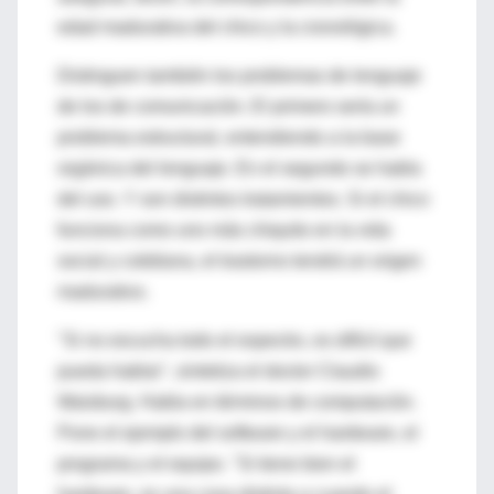
edad madurativa del chico y la cronológica.
Distinguen también los problemas de lenguaje
de los de comunicación. El primero sería un
problema estructural, entendiendo a la base
orgánica del lenguaje. En el segundo se habla
del uso. Y son distintos tratamientos. Si el chico
funciona como uno más chiquito en la vida
social y cotidiana, el trastorno tendrá un origen
madurativo.
"Si no escucha todo el espectro, es difícil que
pueda hablar", sintetiza el doctor Claudio
Waisburg. Habla en términos de computación.
Pone el ejemplo del software y el hardware, el
programa y el equipo. "Si tiene bien el