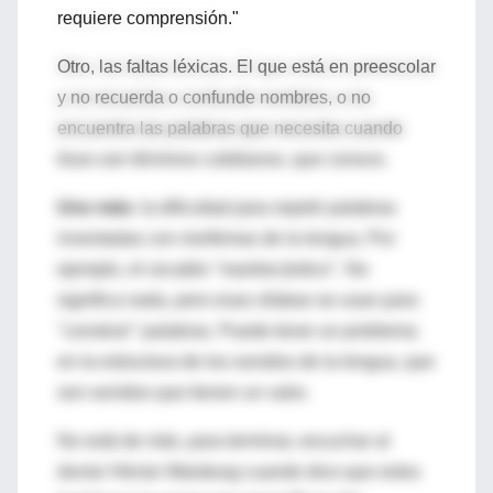
requiere comprensión."
Otro, las faltas léxicas. El que está en preescolar
y no recuerda o confunde nombres, o no
encuentra las palabras que necesita cuando
ésos son términos cotidianos, que conoce.
Uno más
: la dificultad para repetir palabras
inventadas con morfemas de la lengua. Por
ejemplo, el vocablo "mantrecántico". No
significa nada, pero esas sílabas se usan para
"construir" palabras. Puede tener un problema
en la estructura de los sonidos de la lengua, que
son sonidos que tienen un valor.
No está de más, para terminar, escuchar al
doctor Héctor Waisburg cuando dice que estos