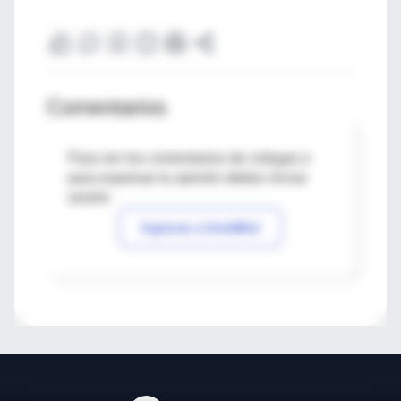
Comentarios
Para ver los comentarios de colegas o
para expresar tu opinión debes iniciar
sesión
Ingresar a IntraMed