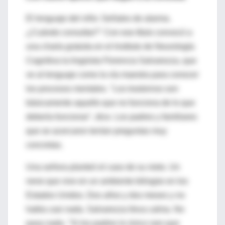
El lenguaje del niño: Señales de alarma.
¿Cuándo consultar?" Con ese título convocó a
una charla gratuita en el Instituto de Neurología
Cognitiva la lingüista Florencia Salvarezza, que
ve al lenguaje como la vía maestra para conocer
los procesos mentales. "Los trastornos son
básicamente aquello que no funciona de lo que
debería funcionar", dice. Los padres y familiares
que se acercaron tenían preguntas muy
concretas.
Una señora planteó el caso de su nieto. Un
nene que vive en un ambiente bilingüe en los
Estados Unidos. Dos años y dos meses y no
habla casi nada. Salvarezza lleva calma. No
pasa nada. "Si los padres lo único raro que