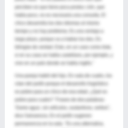
perciben es que tiene poca produc ción, que
habla poco, no es necesaria una consulta. El
chico desarrolla los dos idiomas al mismo
tiempo y no hay problema. Es una ventaja a
largo plazo, porque va a hablar los dos. Es
bilingüe de verdad. Esto, en un caso como éste,
si en su casa se habla castellano, por ejemplo, y
vive en un país donde se habla inglés."
Una pareja habló del hijo. En sala de cuatro, los
citan del jardín porque el desarrollo lingüístico
es pobre para un chico de esa edad. ¿Qué es
pobre para cuatro? "Frases de dos palabras:
'Dame agua', sin artículos, sustantivos, verbos",
dice Salvarezza. En el jardín sugieren
permanencia en la sala. "Es una alternativa,