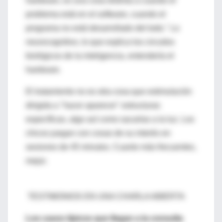
hardware, es una cosa distinta a cuando el
problema está en el software, cuando el
programa no está desarrollado del todo." Lo
neurocognitivo, lo que explica los circuitos
biológicos de la inteligencia, entendería el
hardware.
El tratamiento no es otra cosa que estimulación
dirigida a "hacer aparecer" estructuras
específicas, algo así como sacarlas a la luz. Los
chicos juegan con cosas de su interés en
sesiones de 45 minutos. Cuanto más frecuentes,
mejor.
TESTIMONIOS EN UNA CHARLA ABIERTA
Los casos típicos que llegan a la consulta