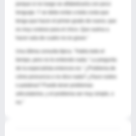
porque si no luego se alfabetizaría con poco
lenguaje. Y se debe evitar a toda costa que
tenga que hacer el primer grado de nuevo, que
es muy costoso para el chico. Que vuelva a
hacer sala de cuatro no es grave."
Una última consulta típica. "Habla todo el
tiempo, pero no le entiendo nada." La pregunta
de la especialista entonces es: "¿Problema de
cómo pronuncia o no dice nada? ¿Hace ruidos
o palabras? Puede tener problemas
articulatorios, y el problema ser muy simple, o
no."