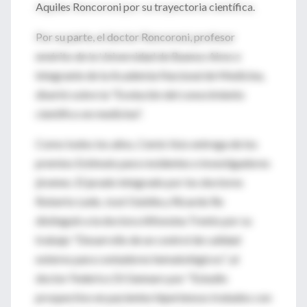
Aquiles Roncoroni por su trayectoria científica.
Por su parte, el doctor Roncoroni, profesor
emérito de la Universidad de Buenos Aires e
integrante de la Academia Nacional de Medicina,
disertó sobre la "Evolución del conocimiento
científico en medicina".
Como todos los años, Cemic hizo entrega de los
premios Estímulo para residentes e investigadores
jóvenes. El jurado integrado por los doctores
Roberto Lede, José Oubiña y Ricardo Re
distinguió a la doctora Alfonsina Trento por su
trabajo "Desarrollo de un control de calidad
externo para contadores hematológicos", al
doctor Federico Di Gennaro por "Estudio
prospectivo en pacientes hipertensos tratados con