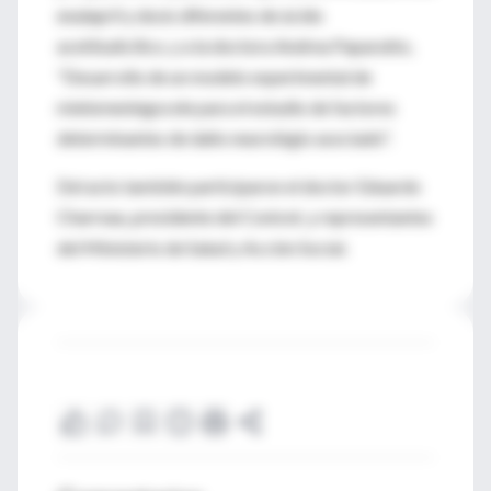
enalapril y dosis diferentes de ácido
acetilsalicílico, y a la doctora Andrea Paparatto,
"Desarrollo de un modelo experimental de
mielomeningocele para el estudio de factores
determinantes de daño neurológio asociado".
Del acto también participaron el doctor Eduardo
Charreau, presidente del Conicet, y representantes
del Ministerio de Salud y Acción Social.