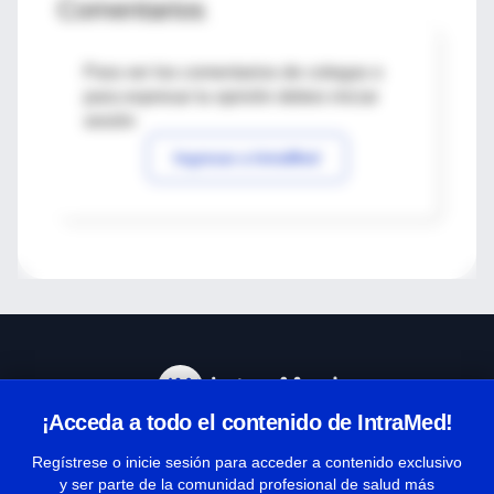
Comentarios
Para ver los comentarios de colegas o
para expresar tu opinión debes iniciar
sesión
Ingresar a IntraMed
¡Acceda a todo el contenido de IntraMed!
Centro de Ayuda
Regístrese o inicie sesión para acceder a contenido exclusivo
y ser parte de la comunidad profesional de salud más