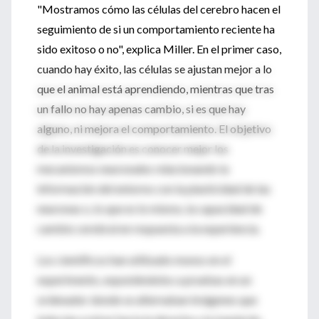
"Mostramos cómo las células del cerebro hacen el
seguimiento de si un comportamiento reciente ha
sido exitoso o no", explica Miller. En el primer caso,
cuando hay éxito, las células se ajustan mejor a lo
que el animal está aprendiendo, mientras que tras
un fallo no hay apenas cambio, si es que hay
alguno, ni mejora el comportamiento. El objetivo
de la investigación es conocer mejor los
mecanismos neuronales relacionando la
información del entorno con la plasticidad de las
neuronas o, lo que es lo mismo, la capacidad de
cambio cerebral en respuesta a la experiencia.
Los científicos han utilizado monos en el
experimento, exponiéndolos a pruebas en un
ordenador donde se alternaban imágenes que