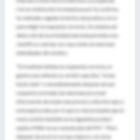
inducían a mirar hacia la derecha y la izquierda.
Con un sistema de recompensas por los aciertos,
los animales seguian la táctica de prueba y error
para elegir la respuesta correcta. Un sistema de
detección de la actividad neuronal permitía a los
científicos rastrear sus reacciones en neuronas
individuales del cerebro.
"Si el animal obtiene la respuesta correcta, se
genera una señal en su cerebro que dice ''lo has
hecho bien'' e, inmediatamente después de una
respuesta acertada, las neuronas procesan
información de modo más preciso y efectivo que si
está equivocada, por lo que es más probable que el
mono acierte también en la siguiente prueba",
explica Miller en un comunicado del MIT. "Pero
después de un error no hay mejora o, en otras