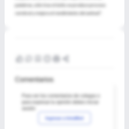
palabras, sólo tras el éxito se produce proceso
cerebral y mejora el rendimiento del animal".
Comentarios
Para ver los comentarios de colegas o
para expresar tu opinión debes iniciar
sesión
Ingresar a IntraMed