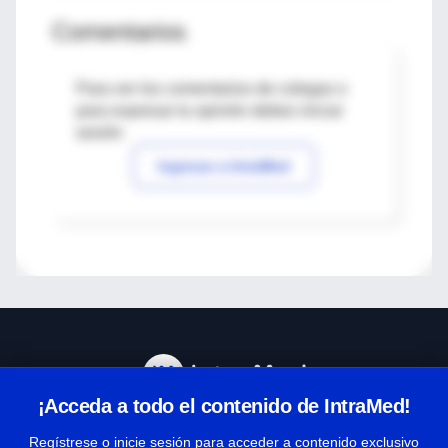
Comentarios
Para ver los comentarios de colegas o
para expresar tu opinión debes iniciar
sesión
Ingresar a IntraMed
¡Acceda a todo el contenido de IntraMed!
Centro de Ayuda
Regístrese o inicie sesión para acceder a contenido exclusivo