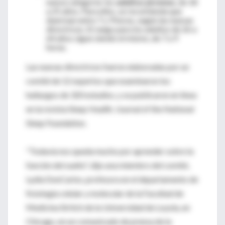
nueva categoría: los
adultos jóvenes
, de 18
a 25 años. Para ellos, se recomienda que
duerman entre 7 y 9 horas, según las nuevas
directrices. El rango para los adultos de 26 a
64 años sigue siendo el mismo, de 7 a 9
horas.
Las nuevas directrices fueron elaboradas por un
comité de 12 expertos que examinaron los
hallazgos de 320 estudios, y se publicaron en línea
en la revista Sleep Health: Journal of the National
Sleep Foundation.
"Todavía nos queda mucho por aprender sobre la
función del sueño", dijo una miembro del comité,
Lydia DonCarlos, profesora en el departamento de
fisiología celular y molecular de la Facultad de
Medicina Stritch de la Universidad de Loyola, en
Chicago, en un comunicado de prensa de la