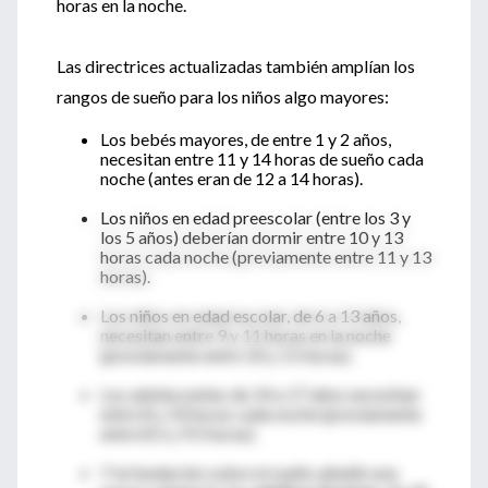
horas en la noche.
Las directrices actualizadas también amplían los
rangos de sueño para los niños algo mayores:
Los bebés mayores, de entre 1 y 2 años,
necesitan entre 11 y 14 horas de sueño cada
noche (antes eran de 12 a 14 horas).
Los niños en edad preescolar (entre los 3 y
los 5 años) deberían dormir entre 10 y 13
horas cada noche (previamente entre 11 y 13
horas).
Los niños en edad escolar, de 6 a 13 años,
necesitan entre 9 y 11 horas en la noche
(previamente entre 10 y 11 horas).
Los adolescentes de 14 a 17 años necesitan
entre 8 y 10 horas cada noche (previamente
entre 8.5 y 9.5 horas).
Y la fundación sobre el sueño añadió una