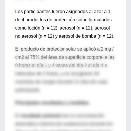
Los participantes fueron asignados al azar a 1
de 4 productos de protección solar, formulados
como loción (n = 12), aerosol (n = 12), aerosol
no aerosol (n = 12) y aerosol de bomba (n = 12).
El producto de protector solar se aplicó a 2 mg /
cm2 al 75% del área de superficie corporal a las
0 horas el día 1 y 4 veces del día 2 al día 4 a
intervalos de 2 horas, y se recogieron 34
muestras de sangre durante 21 días de cada
participante.
Principales resultados y medidas
El
resultado primario
fue la concentración
plasmática máxima de avobenzona durante los