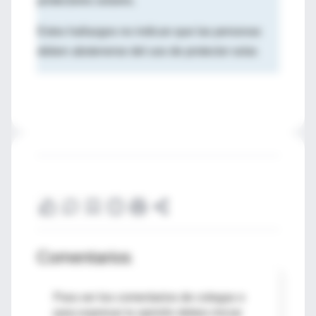
protectores solares.
Estos hallazgos no indican que las personas
deben abstenerse del uso de protector solar.
Comentarios
Para ver los comentarios de colegas o
para expresar tu opinión debes iniciar