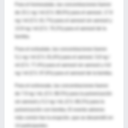
Para el homosalato, las concentraciones fueron
de 23.1 ng / ml (CV, 68.0%) para el aerosol, 17.9
ng / ml (CV, 61.7%) para el aerosol sin aerosol y
13.9 ng / ml (CV, 70.2%) para el aerosol de la
bomba.
Para el octisalato, las concentraciones fueron
5,1 ng / ml (CV, 81,6%) para el aerosol, 5,8 ng /
ml (CV, 77,4%) para el aerosol sin aerosol y 4,6
ng / ml (CV, 97,6%) para el aerosol de la bomba.
Para el octinoxato, las concentraciones fueron
de 7.9 ng / mL (CV, 86.5%) para la pulverización
sin aerosol y 5.2 ng / mL (CV, 68.2%) para la
pulverización con bomba. El evento adverso
más común fue la erupción, que se desarrolló en
14 participantes.