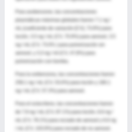
Para avobenzone, las concentraciones
plasmáticas máximas globales fueron 7.1 ng /
mL (coeficiente de variación [CV], 73.9%) para
loción, 3.5 ng / mL (CV, 70.9%) para aerosol, 3.5
ng / mL (CV, 73.0% ) para pulverización sin
aerosol, y 3,3 ng / ml (CV, 47,8%) para
pulverización con bomba.
Para la oxibenzona, las concentraciones fueron
258.1 ng / mL (CV, 53.0%) para loción y 180.1
ng / mL (CV, 57.3%) para aerosol.
Para el octocrileno, las concentraciones fueron
de 7.8 ng / mL (CV, 87.1%) para loción, 6.6 ng /
mL (CV, 78.1%) para rociado de aerosol y 6.6 ng
/ mL (CV, 103.9%) para rociado de no aerosol.