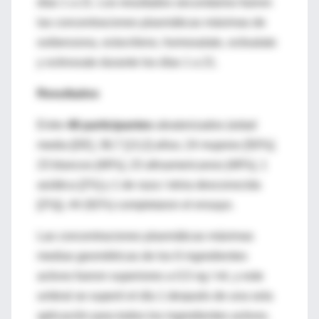
días 1 a 21. Los resultados secundarios fueron
las concentraciones plasmáticas máximas de
oxibenzona, octocrileno, homosalato, octisalato
y octinoxato durante los días 1 a 21.
Resultados
Entre
48 participantes
aleatorizados (edad
media [DE], 38,7 [13,2] años; 24 mujeres [50%];
23 blancos [48%], 23 afroamericanos [48%], 1
asiática [2%] y 1 de raza / etnia desconocida
[2%]), 44 (92%) completaron el ensayo.
Las concentraciones plasmáticas máximas
medias geométricas de los 6 ingredientes
activos fueron superiores a 0,5 ng / ml, y este
umbral se superó el día 1 después de una sola
aplicación para todos los ingredientes activos.