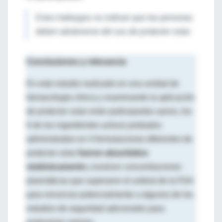
Estos hallazgos no indican que las personas
deben abstenerse del uso de protector solar.
Conclusiones y relevancia
En este estudio realizado en una unidad de
farmacología clínica y examinando la aplicación
de protector solar entre participantes sanos, los
6 de los ingredientes activos probados
administrados en 4 formulaciones diferentes de
protector solar
fueron absorbidos
sistémicamente
y tuvieron concentraciones
plasmáticas que superaron el umbral de la FDA
para renunciar potencialmente a algunos de los
estudios de seguridad adicionales para