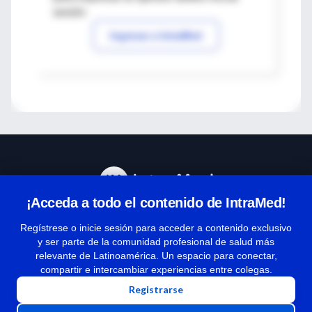
sesión
Ingresar a IntraMed
¡Acceda a todo el contenido de IntraMed!
Centro de Ayuda
Regístrese o inicie sesión para acceder a contenido exclusivo
y ser parte de la comunidad profesional de salud más
relevante de Latinoamérica. Un espacio para conectar,
Términos y condiciones
compartir e intercambiar experiencias entre colegas.
| Políticas de privacidad
Registrarse
| Todos los derechos reservados | Copyright 1997-2026