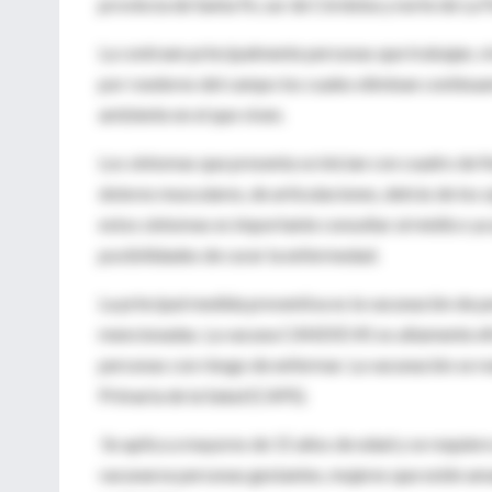
provincia de Santa Fe, sur de Córdoba y norte de La
La contraen principalmente personas que trabajan, vi
por roedores del campo los cuales eliminan continuam
ambiente en el que viven.
Los síntomas que presenta se inician con cuadro de 
dolores musculares, de articulaciones, detrás de los 
estos síntomas es importante consultar al médico ya 
posibilidades de curar la enfermedad.
La principal medida preventiva es la vacunación de pe
mencionadas. La vacuna CANDID #1 es altamente efic
personas con riesgo de enfermar. La vacunación se re
Primaria de la Salud (CAPS).
Se aplica a mayores de 15 años de edad y se requiere
vacunarse personas gestantes, mujeres que estén am