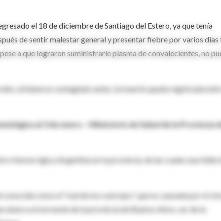
egresado el 18 de diciembre de Santiago del Estero, ya que tenía
pués de sentir malestar general y presentar fiebre por varios días 
 pese a que lograron suministrarle plasma de convalecientes, no p
el año, al haberse contagiado antes, la muerte queda registrada entr
ológica al 3 de enero – Ministerio de Salud de la Provincia 
re Hemorrágica Argentina en la provincia, de las cuales una fallec
onocida como el “mal de los rastrojos”, que es causada por el vir
e abarca el noroeste de la provincia de Buenos Aires, sur de la