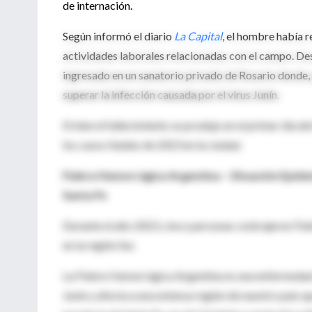
de internación.
Según informó el diario
La Capital
, el hombre había r
actividades laborales relacionadas con el campo. Des
ingresado en un sanatorio privado de Rosario donde,
superar la infección causada por el virus Junín.
Si bien el fallecimiento se produjo en el primer día d
los casos fatales de 2023 en la ciudad.
Fiebre Hemorrágica Argentina – Situación Epidemi
Santa Fe
Durante el año 2023, cinco personas contrajeron Fieb
en la región Sur.
La Fiebre Hemorrágica Argentina es una enfermedad c
Junín y afecta a una extensa región de nuestro país qu