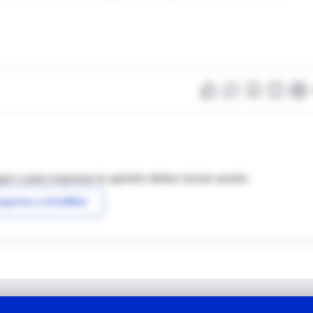
as o para expresar tu opinión debes iniciar sesión
ngresar a IntraMed