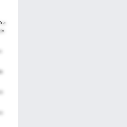
fue
udo
e
de
ió
us