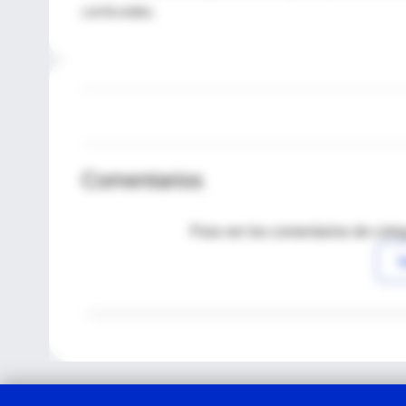
corticoides.
Comentarios
Para ver los comentarios de coleg
I