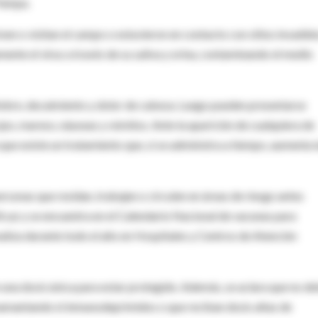
 Pampa.
ven o visitan el campo o estuvieron en contacto con sitios invadid
ente el virus a través de su saliva y orina, contaminando el medio
fiebre, decaimiento y dolor de cabeza. Luego pueden presentarse
ojos, mareos, náuseas y vómitos. Ante la aparición de cualquiera de
que existe un tratamiento que, si se administra a tiempo, aumenta 
rsonas que residan, trabajen o circulen en áreas de riesgo antes
az y se encuentra en el Calendario Nacional de vacunas para
aliza durante todo el año en Hospitales y Centros de Atención
 una dosis única para estar protegido. Además, se aclara que no d
amantando ni inmunodeprimidos o que reciban dosis altas de