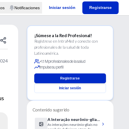
Iniciar sesión
Registrarse
tos
Notificaciones
¡Súmese a la Red Profesional!
Regístrese en IntraMed y conecte con
profesionales de la salud de toda
Latinoamérica.
2024
+1.1 M profesionales de la salud
Impulse su perfil
Registrarse
Iniciar sesión
us
Contenido sugerido
A Interação neurônio-glia
As interações neurónio-gliais no
no cerebelo pode estar