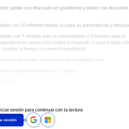
n: póster con discusión en plataforma y póster con discusión
rán con 10 minutos totales c/u para su presentación y discusi
rán con 7 minutos para su presentación y 3 minutos para la
apositivas en proyección simple (incluyendo 1 para el titulo y l
á exceder el tiempo claramente establecido.
 serán discutidos en la Recorrida en ningún caso.
irse obligatoriamente en el Congreso.
de 2005.
niciar sesión para continuar con la lectura
o
ia sesión