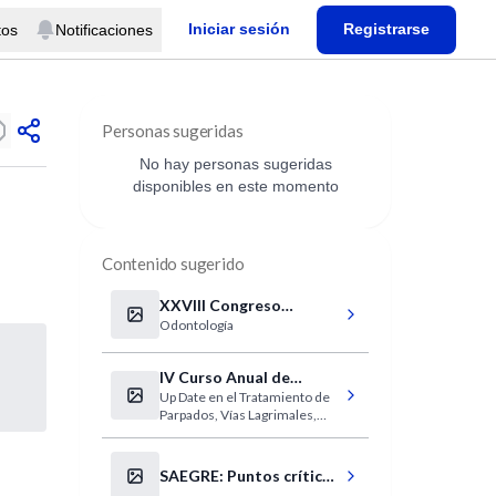
Iniciar sesión
Registrarse
tos
Notificaciones
Personas sugeridas
No hay personas sugeridas
disponibles en este momento
Contenido sugerido
XXVIII Congreso
Odontología
Nacional e Internacional
de la Asociación Dental
Mexicana
IV Curso Anual de
Up Date en el Tratamiento de
Plástica Ocular y Ojo
Parpados, Vías Lagrimales,
Seco
Orbita y Ojo Seco.
SAEGRE: Puntos críticos