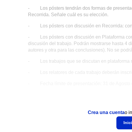
- Los pósters tendrán dos formas de presentació
Recorrida. Señale cuál es su elección.
- Los pósters con discusión en Recorrida: conta
- Los pósters con discusión en Plataforma conta
discusión del trabajo. Podrán mostrarse hasta 4 di
autores y otra para las conclusiones). No se podr
- Los trabajos que se discutan en plataforma no
- Los relatores de cada trabajo deberán inscrib
- Fecha límite de presentación: 31 de Agosto 
Crea una cuenta
o i
Inic