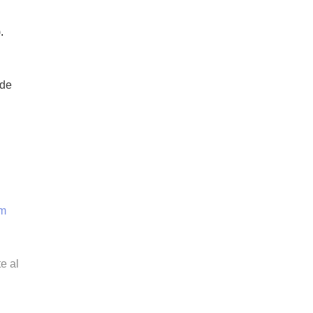
.
 de
om
e al