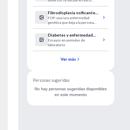
adversos se decide el retiro
preventivo y voluntario del
fármaco.
Fibrodisplasia osificante
FOP: una rara enfermedad
progresiva
genética que deja a la persona
atrapada en su propia "prisión
ósea".
Diabetes y enfermedad
Ensayos en animales de
periodontal
laboratorio
Ver más
Personas sugeridas
No hay personas sugeridas disponibles
en este momento