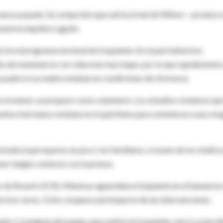
e marzo pasado. Se comprobó que sufría el mal de Wilson —produce
astorno hepático agudo.
 en el programa nacional de trasplante. En el país había tres
es de mantenerse con vida eran muy bajas, por lo que rápidamente 
su padre ni su madre estaban en condiciones de ofrecerse.
 el menor, se propuso como voluntario. Los estudios revelaron que
ambos hermanos estaban en el quirófano para someterse a una ciru
a habrá que esperar un poco: los familiares, a través de los médico
er ningún contacto con la prensa.
r de Rosario (ICR). Mientras aguardaba el implante en el Sanatorio
e tres veces. Ocho cirujanos participaron de las intervenciones.
dro Costaguta del equipo que realizó el trasplante, narró a este di