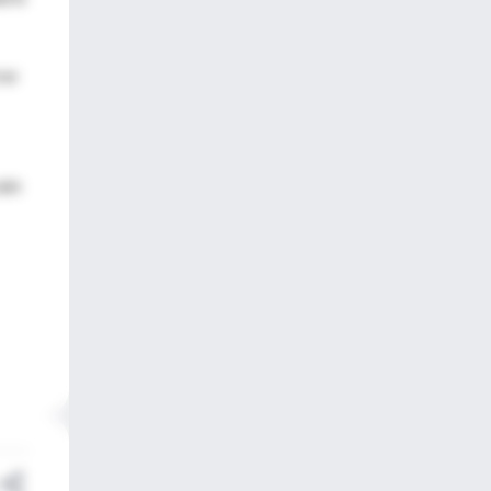
rer
aún