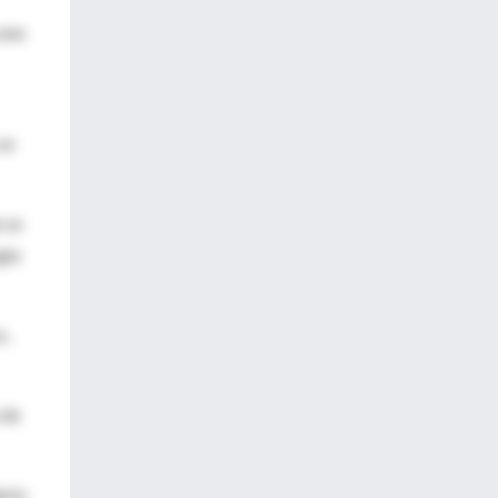
 una
se
 se
gía
s,
 de
ario