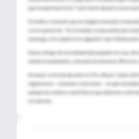
que la experiencia fue "más fuerte desde lo emocional
El médico comentó que en ningún momento el donante 
con la operación. "En el mundo se han publicado muert
embargo, él no dudó ni un segundo", narró Beltramino
El porcentaje de mortalidad del pequeño en caso de no
siendo trasplantado y durante las primeras 48 horas,
Al mayor se le extrajo entre el 35 y 40 por ciento de
regenerarse —volumen y funciones— en aproximadamen
aunque los médicos advirtieron que deberán controla
circulación.