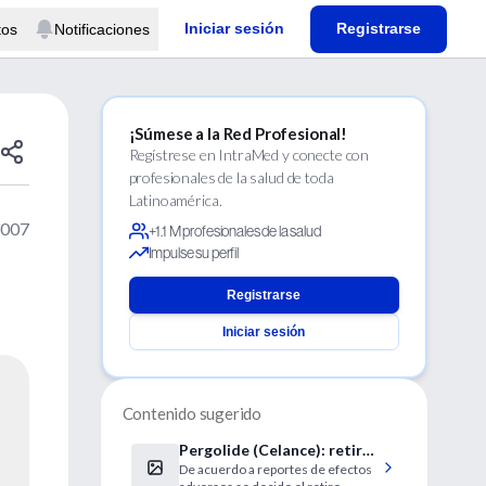
Iniciar sesión
Registrarse
tos
Notificaciones
¡Súmese a la Red Profesional!
Regístrese en IntraMed y conecte con
profesionales de la salud de toda
Latinoamérica.
2007
+1.1 M profesionales de la salud
Impulse su perfil
Registrarse
Iniciar sesión
Contenido sugerido
Pergolide (Celance): retiro
De acuerdo a reportes de efectos
del mercado