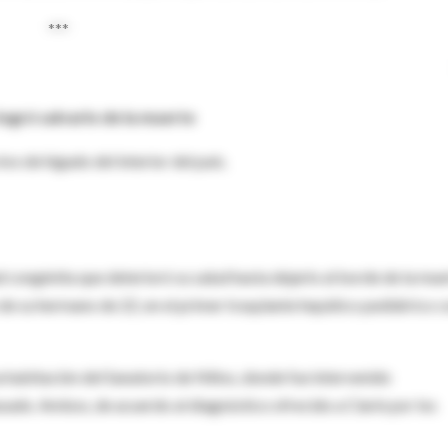
***
ogró salvarlo de la muerte
ivo de hígado del interior del país.
ongénita que deterioró su salud hasta dejarlo al borde de la mue
o de su hermano de 22, en el primer trasplante hepático pediátrico 
habitación del Sanatorio de Niños, donde fue intervenido
pasado. Ambos, de acuerdo al diagnóstico ofrecido a Clarín por los