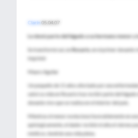
Clarín
05.04.07
Le donó parte del hígado a su hermano menor y l
Se transformó así, en
Rosario
, en el primer donante v
Imprimir
Mauro Aguilar
Un pequeño de 11 años afectado por una enfermedad c
salvó su vida en Rosario tras recibir parte del hígad
donante vivo que se realiza en el interior del país.
Mientras el menor evoluciona favorablemente en una 
quirúrgicamente, el dador recibió el alta el viernes 
médicos, tendrán una vida plena.