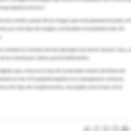
 que desde lo técnico".
tuvo miedo a pesar de los riesgos que se le plantearon podía cor
es por este tipo de cirugías y al donante se le plantea todo. Sin
.
 someterse a la intervención quirúrgica era de un cien por cien, y 
 de un ochenta por ciento, precisó Beltramino.
l hígado, que, como en el caso de su hermano menor, terminará de
te un mes. El trasplante hepático no suele generar rechazos,
rse otro tipo de complicaciones, vinculadas sobre todo con la