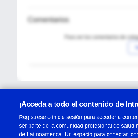
Comentarios
Para ver los comentarios de coleg
I
¡Acceda a todo el contenido de Int
Regístrese o inicie sesión para acceder a conten
ser parte de la comunidad profesional de salud 
Centro de Ayuda
de Latinoamérica. Un espacio para conectar, co