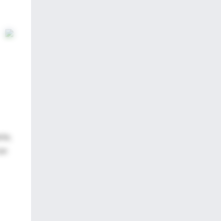
rte,
con