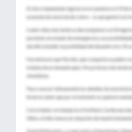
El chico implantado ingresó en el sanatorio el 19 d
acumulación anormal de cobre—, lo que generó un tr
Cuatro días más tarde se descompensó y el 24 ingresó
pacientes en estado de emergencia y sus posibilidad
decidió estudiar la posibilidad del donante vivo. Ni 
Fue entonces que Nicolás, que comparte su padre con
trataba de un donante apto. Pocas horas más tarde 
simultánea.
Para conocer íntimamente los detalles de esta histori
hicieron saber que por el momento no quieren manten
Con el dador se trabajó en el Instituto Cardiovascula
Niños, el niño estuvo en situación de muerte inminent
Daniel Beltramino, a cargo junto al hepatólogo Alejan