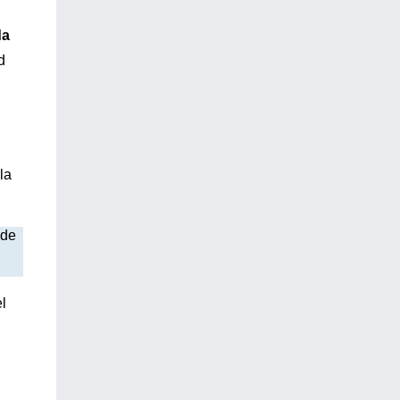
da
d
la
 de
l