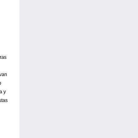
ras
ivan
o
a y
stas