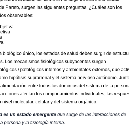
 de Pareto, surgen las siguientes preguntas: ¿Cuáles son los
dos observables:
bjetiva
etiva
a
va.
biológico único, los estados de salud deben surgir de estructu
es. Los mecanismos fisiológicos subyacentes surgen
iológicos / patológicos internos y ambientales externos, que act
amo-hipófisis-suprarrenal y el sistema nervioso autónomo. Junt
oalimentación entre todos los dominios del sistema de la person
eracciones afectan los comportamientos individuales, las respue
 nivel molecular, celular y del sistema orgánico.
ud es un estado emergente
que surge de las interacciones de
 persona y la fisiología interna.