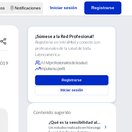
Iniciar sesión
Registrarse
tos
Notificaciones
¡Súmese a la Red Profesional!
Regístrese en IntraMed y conecte con
profesionales de la salud de toda
Latinoamérica.
2019
+1.1 M profesionales de la salud
Impulse su perfil
Registrarse
Iniciar sesión
Contenido sugerido
¿Qué es la sensibilidad al
Un estudio realizado en Noruega
gluten no celíaca?