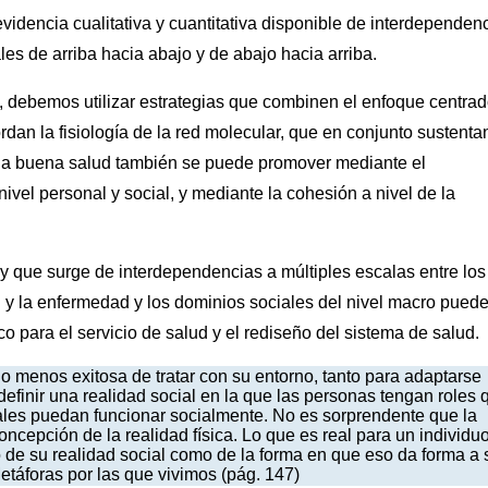
evidencia cualitativa y cuantitativa disponible de interdependen
es de arriba hacia abajo y de abajo hacia arriba.
z, debemos utilizar estrategias que combinen el enfoque centra
dan la fisiología de la red molecular, que en conjunto sustentan
la buena salud también se puede promover mediante el
 nivel personal y social, y mediante la cohesión a nivel de la
y que surge de interdependencias a múltiples escalas entre los
d y la enfermedad y los dominios sociales del nivel macro pued
o para el servicio de salud y el rediseño del sistema de salud.
 menos exitosa de tratar con su entorno, tanto para adaptarse
finir una realidad social en la que las personas tengan roles 
uales puedan funcionar socialmente. No es sorprendente que la
concepción de la realidad física. Lo que es real para un individu
 de su realidad social como de la forma en que eso da forma a 
etáforas por las que vivimos (pág. 147)