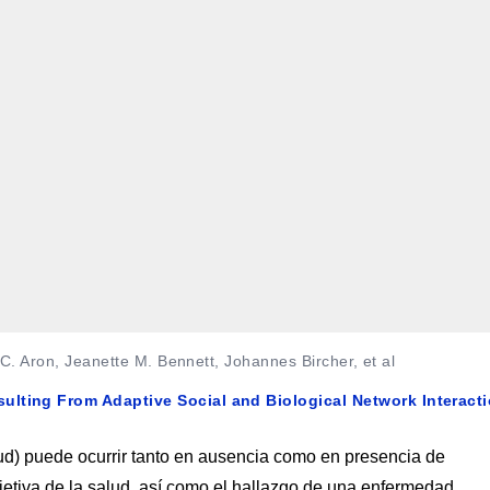
C. Aron, Jeanette M. Bennett, Johannes Bircher, et al
lting From Adaptive Social and Biological Network Interact
ud) puede ocurrir tanto en ausencia como en presencia de
etiva de la salud, así como el hallazgo de una enfermedad