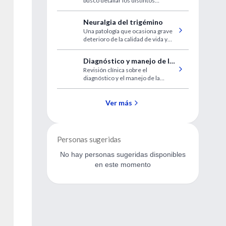
buscó detallar los distintos
trastornos vinculados con el
gluten y su relación con factores
Neuralgia del trigémino
que puedan desencadenar la
Una patología que ocasiona grave
sensibilidad al gluten no celíaca
deterioro de la calidad de vida y
que es a menudo
subdiagnosticada.
Diagnóstico y manejo de la
Revisión clínica sobre el
diarrea infecciosa
diagnóstico y el manejo de la
diarrea infecciosa
Ver más
Personas sugeridas
No hay personas sugeridas disponibles
en este momento