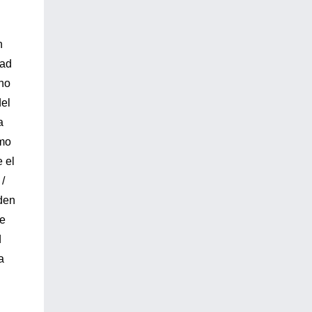
n
dad
 no
del
a
omo
 el
 /
den
de
d
a