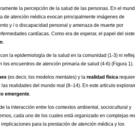
laramente la percepción de la salud de las personas. En el mun
tema de atención médica evocan principalmente imágenes de
ento y / o discapacidad personal y amenaza de muerte por
nfermedades cardíacas. Como era de esperar, el papel del sist
ón
.
n la epidemiología de la salud en la comunidad (1-3) ni refle
n los encuentros de atención primaria de salud (4-6) (Figura 1).
nes
(es decir, los modelos mentales) y la
realidad física
requier
las realidades del mundo real (8–14). En este artículo explor
do emergente
.
e la interacción entre los contextos ambiental, sociocultural y
nternos, cada uno de los cuales está organizado en complejas r
 implicaciones para la prestación de atención médica y los