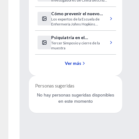
investigadores de China describen
posible transmisión fecal
el impacto del coronavirus en el
tracto digestivo
Cómo prevenir el nuevo
Los expertos de la Escuela de
coronavirus
Enfermería Johns Hopkins
ofrecen ideas clave para los
profesionales de la salud y los
Psiquiatría en el
ciudadanos
Tercer Simposio y cierre de la
nacionalsocialismo:
muestra
registrados, perseguidos y
aniquilados
Ver más
Personas sugeridas
No hay personas sugeridas disponibles
en este momento