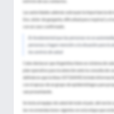
estricto de sus contactos.
Las autoridades además subrayan la importancia de 
(tos, dolor de garganta, dificultad para respirar) y e
con un caso confirmado.
Es fundamental que las personas no se automediqu
personas y hagan mención a la situación para la a
los centros de salud.
Cabe destacar que Argentina tiene un sistema de salud
plan operativo para la atención ante la consulta de c
definieron que la línea 107 (SAME) brinde información
con el apoyo de un grupo de epidemiólogos para propo
van presentando.
Se insta al equipo de salud de todo el país, del secto
las recomendaciones vigentes en esta etapa que están 