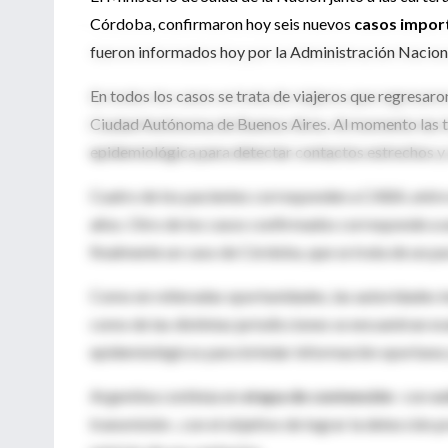
Córdoba, confirmaron hoy seis nuevos
casos impor
fueron informados hoy por la Administración Naciona
En todos los casos se trata de viajeros que regresaro
Ciudad Autónoma de Buenos Aires. Al momento las tre
epidemiológica para detectar contactos estrechos y 
Cuatro de los pacientes corresponden a CABA, entre 
años. Otro de los casos confirmados corresponde a u
finalmente un caso de Córdoba, que se trata de un pa
Como en reiteradas oportunidades, las autoridades in
como de las distintas jurisdicciones se encuentran e
epidemiológicos para brindar información oportuna y
Argentina continúa en
etapa de contención
-con
oc
transmisión-, con el objetivo de lograr la detección p