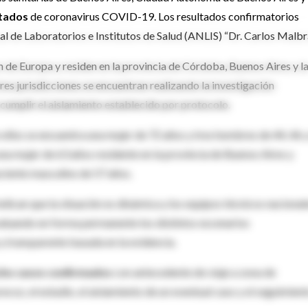
tados
de coronavirus COVID-19. Los resultados confirmatorios
l de Laboratorios e Institutos de Salud (ANLIS) “Dr. Carlos Malbr
n de Europa y residen en la provincia de Córdoba, Buenos Aires y l
s jurisdicciones se encuentran realizando la investigación
cumplir el aislamiento establecido por protocolo.
ellos se encuentra una mujer de 72 años y tres hombres de 44, 46 
na mujer de 63 años residente en la provincia de Buenos Aires y
ciente masculino de 57 años.
dican que la situación es dinámica y los equipos técnicos nacional
valuando en forma permanente los distintos escenarios
 transparente basada en la evidencia.
ho casos confirmados
con antecedente de viaje a zona de
recoz, el estudio, el aislamiento de un eventual caso y el seguimien