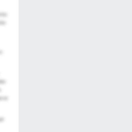
rios
cho
en
des
o
e se
uir