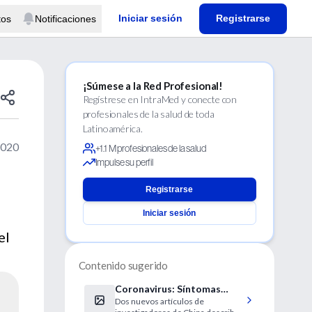
Iniciar sesión
Registrarse
tos
Notificaciones
¡Súmese a la Red Profesional!
Regístrese en IntraMed y conecte con
profesionales de la salud de toda
Latinoamérica.
2020
+1.1 M profesionales de la salud
Impulse su perfil
Registrarse
Iniciar sesión
el
Contenido sugerido
Coronavirus: Síntomas
Dos nuevos artículos de
gastrointestinales y