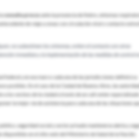
la
consulta precoz
ante la presencia de fiebre, síntomas respirato
l antecedente de viaje a zonas con circulación viral o contacto estre
en, no subestimen los síntomas, eviten el contacto con otras
tención inmediata y la implementación de las medidas de control 
 federal y en ese marco cada una de las jurisdicciones definirá su
asos posibles. En el caso de la Ciudad de Buenos Aires, las autorida
 a los vecinos de la ciudad a través de un call center especializad
ner la mejor vía de asistencia para cada una de las situaciones qu
r público, seguridad social y sector privado mantenerse alerta y seg
disponibles en el sitio web del Ministerio de Salud de la Nación.