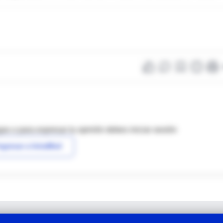
as o para expresar tu opinión debes iniciar sesión
ngresar a IntraMed