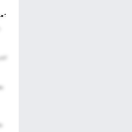
án”.
a
y 67
es
to