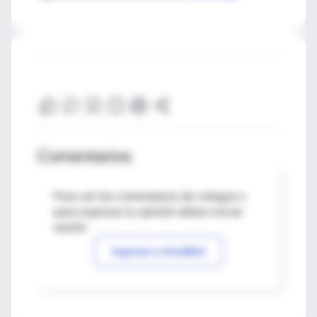
Comentarios
Para ver los comentarios de colegas o
para expresar tu opinión debes iniciar
sesión
Ingresar a IntraMed