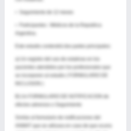
• Seguimiento de 12 meses
• Participantes : Médicos de la Republica
Argentina.
Este estudio contendrá dos partes principales:
a) Un registro del uso de estatinas en los
pacientes atendidos por los profesionales que
se incorporen al estudio ( FORMULARIO DE
INCLUSION )
B) Un FORMULARIO DE NOTIFICACION de
efectos adversos o Seguimiento
Similar al formulario de notificaciones del
ANMAT que se utilizara en caso de que ocurra