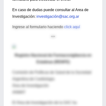
En caso de dudas puede consultar al Area de
Investigación:
investigación@sac.org.ar
Ingrese al formulario haciendo
click aquí
***
Registro Nacional de Farmacovigilancia en
Estatinas (RENFE)
Comisión de Políticas de Salud de la Sociedad
Argentina de Cardiologia
Área de Investigación
ANMAT
El Área de Investigación de la SAC ha