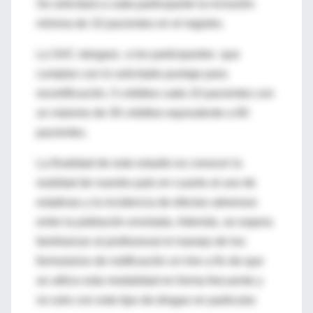
Se solicitará a cada participante la inclusión
mínima de 10 pacientes en el registro.
La SAC otorgara a los participantes que
cumplan con lo solicitado puntaje para
recertificación, 5 créditos cada 10 pacientes con
un máximo de 30 créditos equivalente a 60
pacientes.
La finalidad de este estudio es conocer la
realidad de nuestro país en cuanto al uso de
estatinas y la incidencia de efectos adversos
entre la población enrolada. Además, se espera
familiarizar al profesional el manejo de los
formularios de notificación
on line
a fin de que
se utilice esta modalidad en forma frecuente y
no solo con este tipo de drogas en particular.