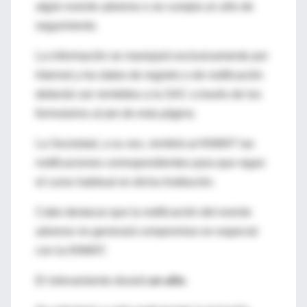
algún evento adverso o se cumpla un año de
seguimiento.
La información se manejará exclusivamente por
Internet y los datos de registro o de notificación
deberán ser remitidos a la SAC a través de los
formularios al pie de esta página
La Sociedad, a su vez, remitirá al ANMAT las
notificaciones correspondientes para que sigan
el curso habitual en dicha Institución.
Cabe destacar que la notificación del evento
adverso no generará compromiso en especial
con la ANMAT.
El relevamiento durará
un año
.