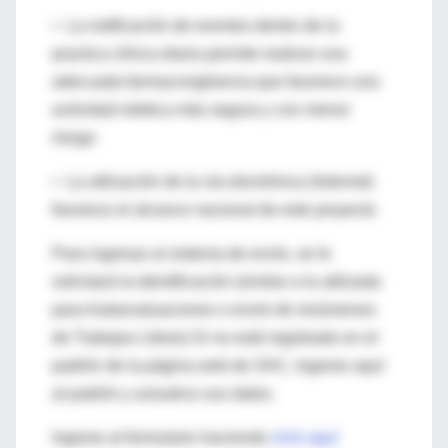
• La notificación de eventos dentro de la
practica clínica diaria permite realizar una
adecuada farmacovigilancia que favorece una
actividad médica más segura y con menor
riesgo
• La utilización de la vía electrónica (Internet)
favorece el alcance nacional de este proyecto
Para ingresar al sistema de envío, se le
solicitará la identificación (similar a la utilizada
para Autoevaluaciones o envío de resúmenes
de Trabajos Libres) Si no está registrado en el
padrón de la página web de SAC, Ingrese aquí
al padrón y actualice sus datos.
Ingrese al formulario haciendo
click aquí