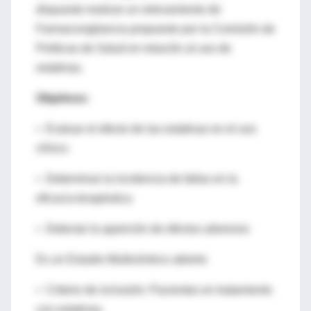
dispuesto realizar un relevamiento de
Farmacovigilancia propuesto por la Comisión de
Politicas de Salud en relación al uso de
estatinas.
Objetivos:
• Evaluar el efecto de las estatinas en el uso
clínico
• Determinar la incidencia de fallas en la
eficacia terapéutica
• Detectar la aparición de efectos adversos
Es un Estudio Multicéntrico abierto
• Criterio de inclusión: Pacientes en tratamiento
con estatinas.