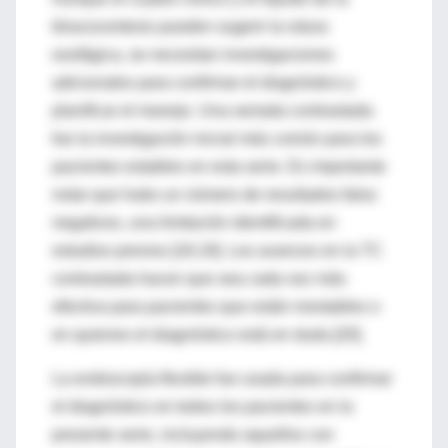
tóracocentesis pueden sugerir la rotura
esofágica, se necesitan investigaciones
adicionales para confirmar el diagnóstico y
planificar el manejo. Una seriada contrastada
fue la investigación inicial más común para los
pacientes estables en esta serie. Es importante
notar que hubo un número de resultados falso
negativos, una limitación identificada en
estudios previos [18,19]. Los avances en la TC
contrastada hacen que sea cada vez más
efectiva para pacientes que están inestables o
en quienes el diagnóstico está en duda [20].
La endoscopía flexible fue usada para confirmar
el diagnóstico en todos los pacientes en la
presente serie, incluyendo aquellos con