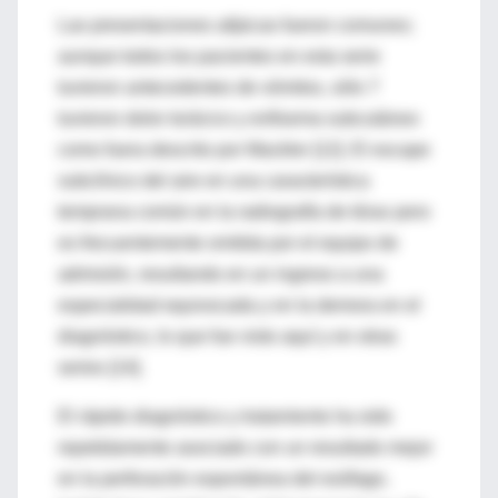
Las presentaciones atípicas fueron comunes;
aunque todos los pacientes en esta serie
tuvieron antecedentes de vómitos, sólo 7
tuvieron dolor torácico y enfisema subcutáneo
como fuera descrito por Mackler [12]. El escape
subclínico del aire en una característica
temprana común en la radiografía de tórax pero
es frecuentemente omitida por el equipo de
admisión, resultando en un ingreso a una
especialidad equivocada y en la demora en el
diagnóstico, lo que fue visto aquí y en otras
series [14].
El rápido diagnóstico y tratamiento ha sido
repetidamente asociado con un resultado mejor
en la perforación espontánea del esófago,