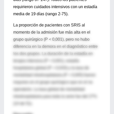
requirieron cuidados intensivos con un estadía
media de 19 días (rango 2-75).
La proporción de pacientes con SRIS al
momento de la admisión fue más alta en el
grupo quirúrgico (P < 0,001), pero no hubo
diferencia en la demora en el diagnóstico entre
los dos grupos. La duración de la estadía en
terapia intensiva (P < 0,001), estadía
hospitalaria global (P = 0,033) y la tasa de
mortalidad intrahospitalaria (P = 0,005) fueron
mayores en el grupo quirúrgico que en el no
operatorio. La tasa global de mortalidad
intrahospitalaria para toda la serie fue del 27%
(14 de 51).