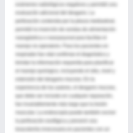
exámenes radiológicos negativos y permitió una
evaluación adicional del desgarro. La
perforación contenida por la pleura mediastinal,
permitió la inserción de sondas de alimentación
nasogástrica o nasoyeyunal para facilitar el
manejo no operatorio. Para los pacientes en
respirador fue vital confirmar el diagnóstico y
brindar la información requerida para planificar
el manejo quirúrgico, incluyendo el sitio, nivel y
extensión del desgarro mucoso. En la
experiencia de los autores, el desgarro mucoso,
que debe ser incluido en cualquier reparación,
fue invariablemente más largo que la lesión
muscular. La endoscopía puede también excluir
la perforación esofágica y prevenir una
toracotomía innecesaria en pacientes con un