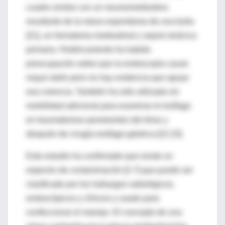
cuadro similar con un neumomediastino
resultante de la rotura espontánea de una bulla
[21], un hematoma mediastinal y sepsis torácica
primaria. Históricamente ha habido
preocupación sobre que la endoscopía cause
mayor daño pero no hay evidencia que apoye
esa creencia. También ha sido utilizada sin
morbilidad adicional para examinar el esófago
en traumatismos penetrantes del tórax y
después de cirugía esófago-gástrica [22,23].
Este estudio ha confirmado que existe un
espectro de contaminación [2-7] que puede ser
clasificado por los hallazgos radiológicos,
endoscópicos y clínicos y usado para
confeccionar el manejo. El concepto de una