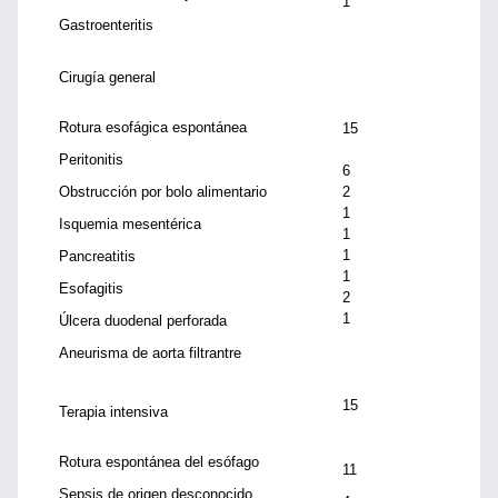
1
Gastroenteritis
Cirugía general
Rotura esofágica espontánea
15
Peritonitis
6
Obstrucción por bolo alimentario
2
1
Isquemia mesentérica
1
1
Pancreatitis
1
Esofagitis
2
1
Úlcera duodenal perforada
Aneurisma de aorta filtrantre
15
Terapia intensiva
Rotura espontánea del esófago
11
Sepsis de origen desconocido