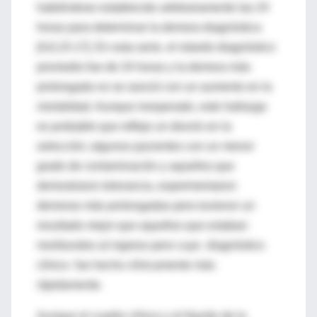
habiéndose establecido arbitrariamente las 24
horas para determinar la demora diagnóstica
[4,6,15-17]. En esta serie, el retardo diagnóstico
promedio fue de 24 horas y la demora más
prolongada no se asoció con un aumento en la
mortalidad. Aunque inesperado, este hallazgo
es probable que refleje un desvío en la
selección; algunos pacientes con un menor
grado de contaminación y aquellos que
demostraron tolerancia, experimentaron
demoras más prolongadas pero tuvieron un
resultado mejor que aquellos que estaban
moribundos al ingreso pero cuyo diagnóstico
clínico fue hecho clínicamente más
rápidamente.
Aunque el cuadro clínico y el líquido de la