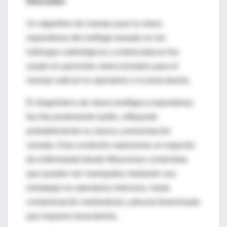
Discusión
Un algoritmo de manejo para la rotura
espontánea del esófago basado en los
hallazgos radiológicos y endoscópicos fue
usado en pacientes seleccionados para el
manejo radical no operatorio o la toracotomía.
El diagnóstico de rotura esofágica espontánea
fue frecuentemente tardío, reflejando
probablemente su rareza y presentación
variada. Esta condición representa un espectro
de enfermedad desde filtraciones contenidas
que pueden ser manejadas mediante una
estrategia no operatoria intensiva, hasta
contaminación mediastinal y pleural diseminada
que requiere toracotomía.