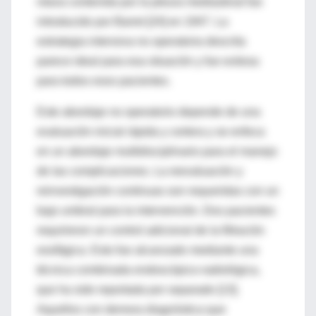
rotura contenida por la pleura mediastinal fue
introducido por Barret [24] en 1947. La
estrategia intensiva no operatoria descrita
parece ideal para esa situación y fue exitosa
para todos esos pacientes.
Este abordaje no operatorio depende de una
evaluación inicial rápida y certera y se enfoca
en un abordaje multidisciplinario para el manejo
de las complicaciones. La reevaluación y
reinvestigación continuas son requeridas con un
bajo umbral para la intervención. Dos pacientes
requirieron un control adicional de la filtración
esofágica. Esto fue alcanzado mediante una
técnica combinada endoscópico-radiológica,
que ha sido reportada por separado [13].
Aquellos con demora diagnóstica que