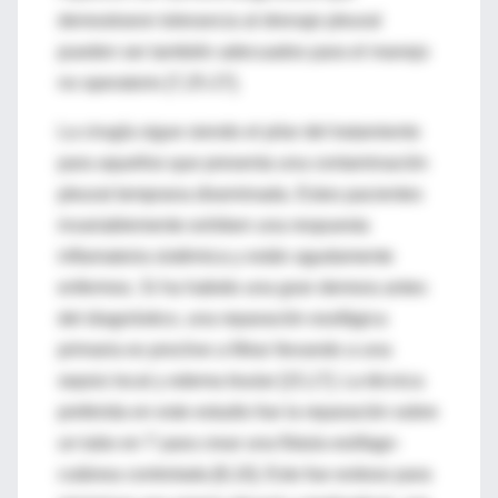
demostraron tolerancia al drenaje pleural
pueden ser también adecuados para el manejo
no operatorio [7,25-27].
La cirugía sigue siendo el pilar del tratamiento
para aquellos que presenta una contaminación
pleural temprana diseminada. Estos pacientes
invariablemente exhiben una respuesta
inflamatoria sistémica y están agudamente
enfermos. Si ha habido una gran demora antes
del diagnóstico, una reparación esofágica
primaria es proclive a filtrar llevando a una
sepsis local y edema tisular [15,17]. La técnica
preferida en este estudio fue la reparación sobre
un tubo en T para crear una fístula esófago-
cutánea controlada [8,10]. Esto fue exitoso para