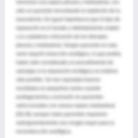
minimizar una sepsis pleural y mediastinal, con
sólo un paciente necesitando la repetición de la
toracotomía. De igual importancia que el tipo de
reparación es el lavado y debridamiento amplio
y la cuidadosa colocación de los drenajes
pleural y mediastinal. Ningún paciente en esta
serie requirió resección esofágica, lo que podría
haber sido considerado un procedimiento de
salvataje si la reparación esofágica no hubiera
sido posible. Se han reportado buenos
resultados en pequeñas series usando
esofagectomía y exclusión en pacientes
seleccionados con severa sepsis mediastinal
[28,29], aunque estos pacientes requieren
subsiguientemente una cirugía mayor para la
reconstrucción esofágica.