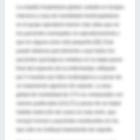
La estadía hospitalaria global, estadía en terapia
intensiva y tasa de mortalidad intrahospitalaria
en el grupo operatorio fueron más altas que en
los pacientes manejados no operatoriamente y
que en alguna serie más pequeña [30]. Esto
puede deberse parcialmente a que todos los
pacientes quirúrgicos estaban en la etapa grave
final del espectro de la enfermedad, reflejado
por 5 muertes por falla multiorgánica a pesar de
un tratamiento agresivo de soporte. La tasa
global de mortalidad de 27% es comparable con
valores publicados [3,6,27] a pesar de no haber
habido selección de casos en esta serie, que
incluyó incluso a pacientes moribundos en los
que sólo se instituyó tratamiento de soporte.