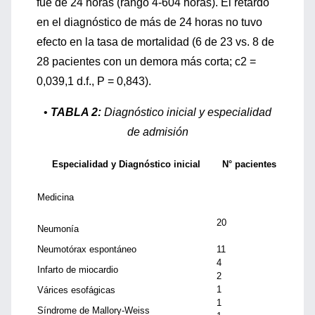
fue de 24 horas (rango 4-604 horas). El retardo
en el diagnóstico de más de 24 horas no tuvo
efecto en la tasa de mortalidad (6 de 23 vs. 8 de
28 pacientes con un demora más corta; c2 =
0,039,1 d.f., P = 0,843).
•
TABLA 2:
Diagnóstico inicial y especialidad
de admisión
Especialidad y Diagnóstico inicial
N° pacientes
Medicina
20
Neumonía
Neumotórax espontáneo
11
4
Infarto de miocardio
2
1
Várices esofágicas
1
Síndrome de Mallory-Weiss