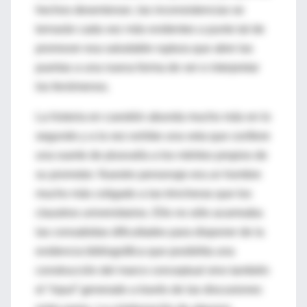
hechos desentonan, las inconsistencias se
tornarán cada vez más evidentes a punto tal de
promover esa saludable ruptura que abre las
puertas a una nueva forma de ver e interpretar
los fenómenos.
La historia en cuestión abunda mucho más en lo
segundo y a la vez exhibe una veta que confiere
una suerte de plusvalía a los méritos propios de
su promotor. Nuestro personaje era un hombre
mucho más coligado a las trincheras que los
claustros universitarios. Ello no sólo acarreaba
las consabidas dificultades para disponer de la
evidencia bibliográfica que posibilita una
construcción del marco conceptual sino también
el “
input
” generado a través de las discusiones