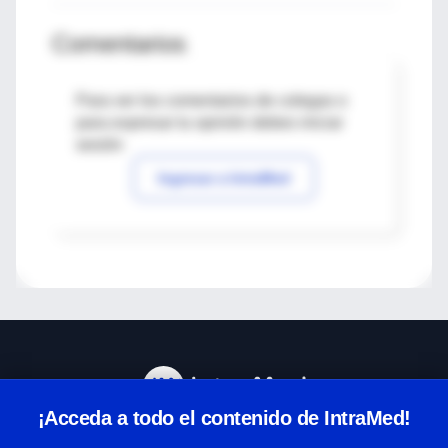
Comentarios
Para ver los comentarios de colegas o
para expresar tu opinión debes iniciar
sesión
Ingresar a IntraMed
¡Acceda a todo el contenido de IntraMed!
Centro de Ayuda