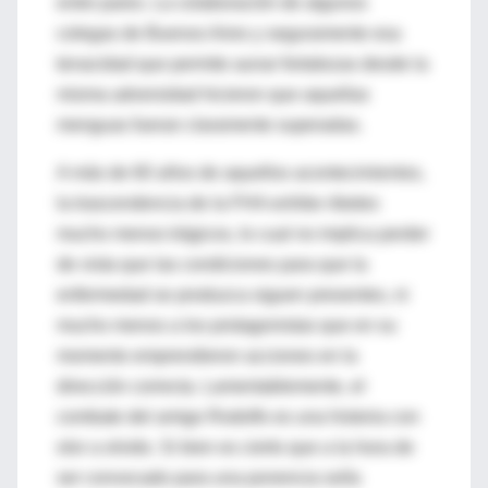
entre pares. La colaboración de algunos
colegas de Buenos Aires y seguramente esa
tenacidad que permite aunar fortalezas desde la
misma adversidad hicieron que aquellas
menguas fueran claramente superadas.
A más de 60 años de aquellos acontecimientos,
la trascendencia de la FHA exhibe ribetes
mucho menos trágicos, lo cual no implica perder
de vista que las condiciones para que la
enfermedad se produzca siguen presentes, ni
mucho menos a los protagonistas que en su
momento emprendieron acciones en la
dirección correcta. Lamentablemente, el
combate del amigo Rodolfo es una historia con
olor a olvido. Si bien es cierto que a la hora de
ser convocado para una ponencia solía