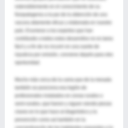
ostensiblemente en el conocimiento de su
fisiopatogenia a la par de la obtención de una
vacuna altamente eficaz y elaborada en nuestro
país. Enumerar a los expertos que han
contribuido a todos estos desarrollos no es tarea
fácil y a fin de no incurrir en una suerte de
injusticia por omisión, conviene dejarlo para otra
oportunidad.
Mucho más cerca de la cama que de la mesada
también se posiciona esa legión de
profesionales instalados en zonas rurales o
semi-rurales, que fueron y siguen siendo piezas
claves en lo que hace al diagnóstico y la
prevención como así también en la
concientización de los habitantes expuestos a la