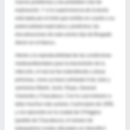
nuevos problemas y las probables vías de
exploración. Y si la supervivencia de la teoría
está dada por el éxito que exhibe en cuanto a su
potencialidad explicativa y predictiva; las
elucubraciones de este eximio hijo de Bragado
dieron en el blanco.
Atento a la reproducibilidad de las condiciones
medioambientales para la transmisión de la
infección, el mal se fue extendiendo a áreas
próximas, como ya fuera señalado 9 de Julio y
asimismo Alberti, Junín, Rojas, General
Viamonte y Chacabuco. Con lo cual entraron a
tallar muchos más actores. A principios de 1958,
y con epicentro en la ciudad de O’Higgins
(partido de Chacabuco), el número de
trabajadores rurales afectados se intensificó