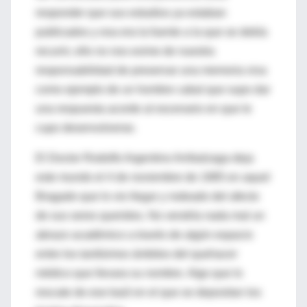
responder que sus estudios ya estaban
publicados y esa era la fuente a la que se debía
recurrir, ello no nos exime de nuestra
responsabilidad de preservar una memoria viva
como ejemplo de un hombre cabal que supo dar
una respuesta acorde al escenario en que le
cupo desenvolverse.
El Doctor Rodolfo Argentino Arribalzaga deja
este mundo el 4 de noviembre de 1985 en aquel
Bragado que lo vio llegar y rodeado del afecto
de sus seres queridos. No vendría nada mal un
abrazo académico a través de algún espacio
entre los tantísimos ámbitos del quehacer
médico que llevara su nombre. Algo que lo
rescate de ese baúl en el que se depositan los