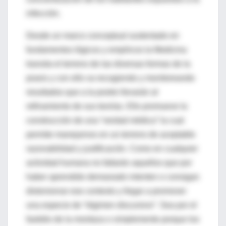
infección.
Desde un marco conceptual sustentado en
fundamentos lógicos y empíricos la Medicina
transita el terreno de las diversas formas de la
praxis y con ello va recogiendo y monitoreando
resultados que a la postre llevarán al
refinamiento de sus teorías. Ello promueve la
construcción de una “verdad médica” la cual
permite manejarnos en un terreno de aceptable
razonabilidad y justificación. Como en cualquier
actividad humana no faltarán aquellos que por
haber aprendido demasiado intenten o consigan
distorsionar ese contexto y llegar a promover
una especie de “régimen discursivo”. Sea por el
fastidio de la mordaza o simplemente porque los