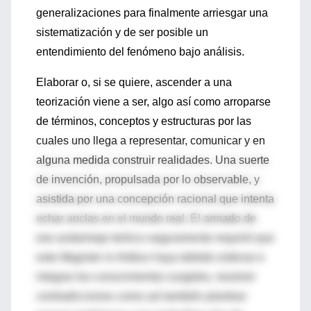
generalizaciones para finalmente arriesgar una
sistematización y de ser posible un
entendimiento del fenómeno bajo análisis.
Elaborar o, si se quiere, ascender a una
teorización viene a ser, algo así como arroparse
de términos, conceptos y estructuras por las
cuales uno llega a representar, comunicar y en
alguna medida construir realidades. Una suerte
de invención, propulsada por lo observable, y
asistida por una concepción racional que intenta
echar anclas en el mundo real. El armado de
ese andamiaje teórico seguramente requirió que
este
Magister in Artibus
haya debido ordenar e
integrar los conocimientos surgidos, resolver
contradicciones como así también plantear