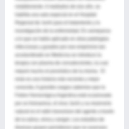
notablemente. A mediados de ese año, se
habilita una sala especial en el Hospital
Regional de Junín para el tratamiento y la
investigación de la enfermedad. En semejanza
a lo que se había aplicado en otras patologías
infecciosas y guiados por ese empirismo tan
acostumbrado en Medicina se introduce la
terapia con plasma de convalecientes, la cual
mejoró mucho el pronóstico de la misma. El
resto es una historia más reciente y mejor
conocida. A grandes rasgos
sabemos que la
Fiebre Hemorrágica Argentina está ocasionada
por un Arenavirus, el virus Junín y su reservorio
natural es el ratón transmisor del agente a través
de la saliva, orina y sangre. Los estudios de
diversos grupos permitieron que se avanzara