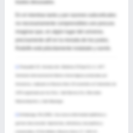
trastos desusados.
En el mientras tanto y por razones subcorticales
no necesariamente comprensibles uno procura
imaginar que, en algún lugar del universo,
precisamente allí en la morada de los justos,
Rodolfo está plácidamente instalado y sonríe.
[1]
Pasqualini CD. Introducción. Medicina 37(Supl 3):1-2, 1977.
Seminario internacional de fiebres hemorrágicas producidas por
Arenavirus, realizado en Buenos Aires 29 noviembre al 3 diciembre de
1976 organizado por los Dres. Julio Barrera Oro, Mercedes
Weissenbacher y Julio Maiztegui.
[2]
Arribalzaga, RA (1955). Una nueva enfermedad epidémica a
germen desconocido: hipertermia, nefrotóxica, leucopénica y
enantemática. El Día Médico (Buenos Aires) 27: 1204-10.