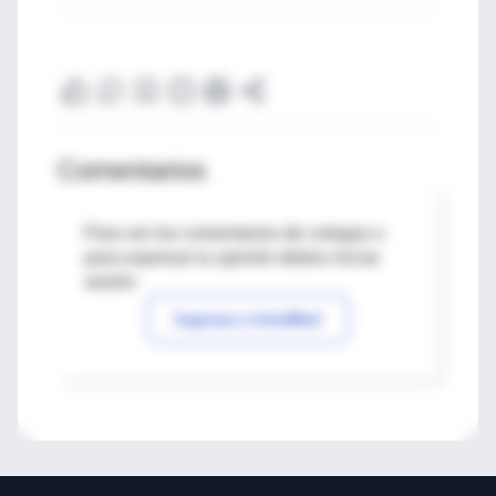
Comentarios
Para ver los comentarios de colegas o
para expresar tu opinión debes iniciar
sesión
Ingresar a IntraMed