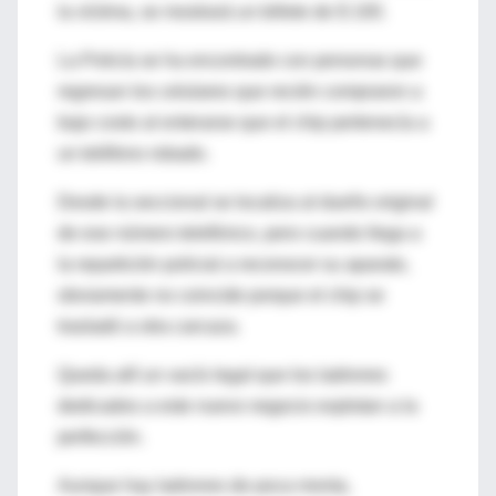
la víctima, se mostrará un billete de $ 100.
La Policía se ha encontrado con personas que
regresan los celulares que recién compraron a
bajo costo al enterarse que el chip pertenecía a
un teléfono robado.
Desde la seccional se localiza al dueño original
de ese número telefónico, pero cuando llega a
la repartición policial a reconocer su aparato,
obviamente no coincide porque el chip se
trasladó a otra carcaza.
Queda allí un vacío legal que los ladrones
dedicados a este nuevo negocio explotan a la
perfección.
Aunque hay ladrones de poca monta,