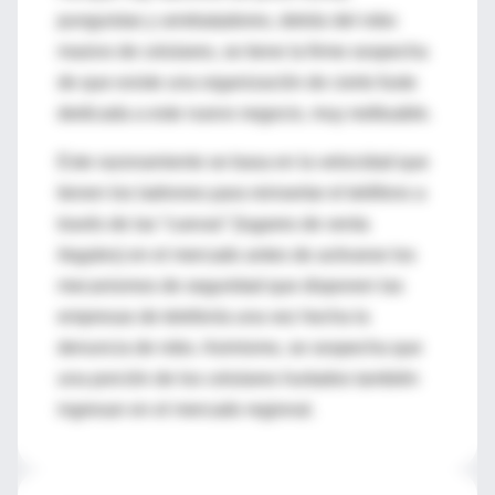
punguistas y arrebatadores, detrás del robo
masivo de celulares, se tiene la firme sospecha
de que existe una organización de cierto fuste
dedicada a este nuevo negocio, muy redituable.
Este razonamiento se basa en la velocidad que
tienen los ladrones para reinsertar el teléfono a
través de las “cuevas” (lugares de venta
ilegales) en el mercado antes de activarse los
mecanismos de seguridad que disponen las
empresas de telefonía una vez hecha la
denuncia de robo. Asimismo, se sospecha que
una porción de los celulares hurtados también
ingresan en el mercado regional.