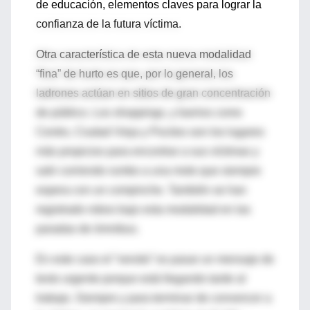
de educación, elementos claves para lograr la
confianza de la futura víctima.
Otra característica de esta nueva modalidad
“fina” de hurto es que, por lo general, los
ladrones actúan en sitios de gran concentración
de público. Los shoppings, y barrios como
Centro, Ciudad Vieja y Pocitos son los lugares
más propicios para encontrar a sus víctimas y
salir corriendo rumbo a una moto que siempre
espera con un compinche. También se han
registrado robos bajo esta modalidad en las
paradas de ómnibus.
En este caso el “versito” es pasar un mensaje de
texto urgente porque está llegando tarde al
trabajo. Siempre y para terminar de convencer a