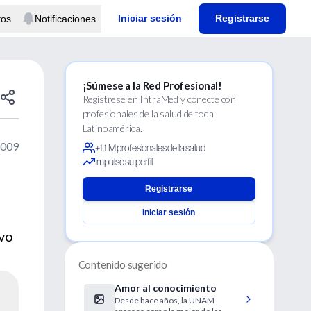
Iniciar sesión
Registrarse
tos
Notificaciones
¡Súmese a la Red Profesional!
Regístrese en IntraMed y conecte con
profesionales de la salud de toda
Latinoamérica.
2009
+1.1 M profesionales de la salud
Impulse su perfil
Registrarse
Iniciar sesión
ivo
Contenido sugerido
Amor al conocimiento
Desde hace años, la UNAM