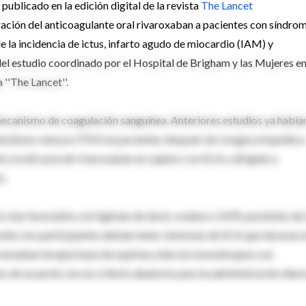
blicado en la edición digital de la revista
The Lancet
ción del anticoagulante oral rivaroxaban a pacientes con síndro
 la incidencia de ictus, infarto agudo de miocardio (IAM) y
del estudio coordinado por el Hospital de Brigham y las Mujeres e
 ''The Lancet''.
 mecanismo de coagulación sanguínea. Anteriores estudios ya había
bolismo venoso (TEV) en pacientes después de cirugía ortopédica
d y la eficacia de rivaroxaban en sujetos con SCA y dirigido a
s.
s más favorable y el régimen de dosis, evaluó a 3.491 pacientes de
lusión, los participantes debían tener síntomas de SCA que duraran a
omaban terapia base de aspirina, bien en monoterapia o en
 de acuerdo con un criterio aleatorio para la administración diari