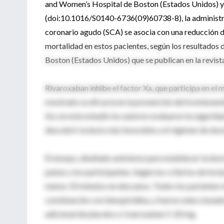
and Women’s Hospital de Boston (Estados Unidos) y pu
(doi:10.1016/S0140-6736(09)60738-8), la administra
coronario agudo (SCA) se asocia con una reducción de
mortalidad en estos pacientes, según los resultados 
Boston (Estados Unidos) que se publican en la revista
Rivaroxaban inhibe el factor Xa, que participa en el
mostrado su eficacia en la prevención del tromboem
Así, en este estudio los autores evaluaron la segurida
descubrir la dosis más favorable y el régimen de dosi
El ensayo, diseñado asimismo para establecer la dosi
países y los participantes. Según los criterios de inc
menos 10 minutos en descanso. Todos los pacientes t
combinación con tienopiridina, y fueron seleccionados
adicional de placebo o rivaroxaban 5-20 mg.