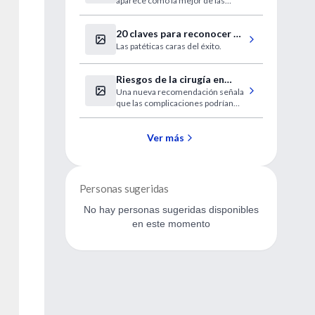
aparece como la mejor de las
universidades latinoamericanas.
20 claves para reconocer a
Las patéticas caras del éxito.
un imbécil (en medicina)
Riesgos de la cirugía en
Una nueva recomendación señala
personas obesas
que las complicaciones podrían
incluir infecciones en las heridas y
problemas de corazón.
Ver más
Personas sugeridas
No hay personas sugeridas disponibles
en este momento