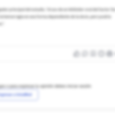
gador principal del estudio, “el uso de un inhibidor oral del factor X
a hemorragia en una forma dependiente de la dosis, pero podría
s”.
as o para expresar tu opinión debes iniciar sesión
ngresar a IntraMed