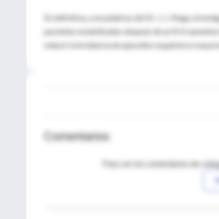
En definitiva, y en palabras del Dr. J. L. Mega, investi
pacientes estabilizados después de un SCA aumenta l
reducir la incidencia de episodios isquémicos mayore
Comentarios
Para ver los comentarios de coleg
I