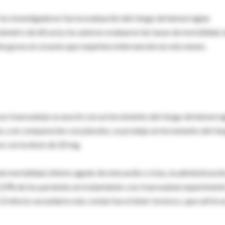
los investigadores fue la evaluación del riesgo de hemorragias
arámetro de eficacia, los autores evaluaron las tasas de mortalidad, 
te grave al corazón que requiriera intervención en seis meses.
 con rivaroxaban se asoció con un incremento del riesgo de hemorra
, y en comparación con placebo, se produjo un incremento del rie
s con la dosis de 20 mg.
e mortalidad, infarto agudo de miocardio o ictus, la administració
3,9% de los pacientes en tratamiento con rivaroxaban experiment
 El efecto secundario más común fue el dolor torácico, que sufrió u