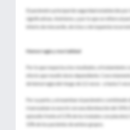
El parámetro principal de seguridad establecido por 
significativas. Asimismo, y por lo que se refiere al p
infarto de miocardio, de ictus o de isquemia recurren
Hemorragia y mortalidad
Por lo que respecta a los resultados, el tratamiento
efecto que resultó dosis dependiente. Concretamente
de hemorragia del riesgo de 2,2 veces –y hasta 5 vece
Por su parte, y al examinar el parámetro combinado d
rivaroxaban se asoció con una disminución del 31% (
episodio frente al 5,5% de los tratados con placebo).
10% de los pacientes de ambos grupos.