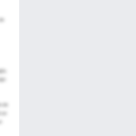
de
gia,
sgo
n de
ó un
n