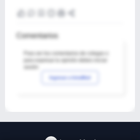
Comentarios
Para ver los comentarios de colegas o
para expresar tu opinión debes iniciar
sesión
Ingresar a IntraMed