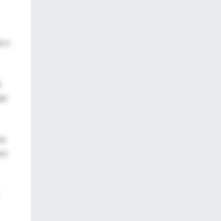
as o
e
gún
en
ara