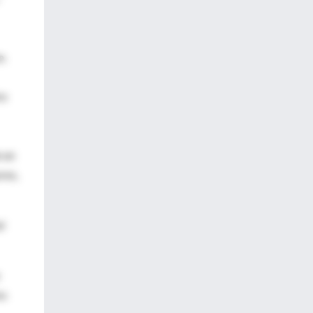
n.
re
n un
res,
l
os