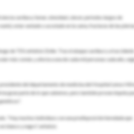
iciencia cardiaca, fumar, obesidad, cáncer, periodos largos de
vuelo), estar sentado o acostado en la cama, fracturas de las piern
esgo de TEV, enfatizó Zoller. Tras el ataque cardiaco y el accident
ular más común, y afecta a una de cada mil personas cada año, se
l, presidente del departamento de medicina del Hospital Lenox Hill 
firma gran parte de lo que sabemos, pero también provee ímpetu p
genéticos".
 todo. "Hay muchos individuos con una predisposición heredada que
en blanco y negro", enfatizó.