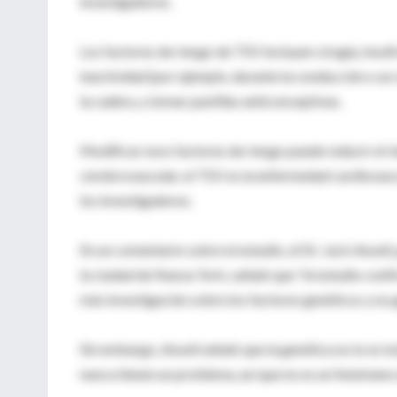
investigadores.
Los factores de riesgo de TEV incluyen cirugía, insuf
inactividad (por ejemplo, durante la conducción o un 
la cadera, y tomar pastillas anticonceptivas.
Modificar esos factores de riesgo puede reducir el ri
cerebrovascular, el TEV es la enfermedad cardiovasc
los investigadores.
En un comentario sobre el estudio, el Dr. Jack Ansel
la ciudad de Nueva York, señaló que "el estudio con
más investigación sobre los factores genéticos y no 
Sin embargo, Ansell señaló que la genética no lo es
nunca tienen un problema, así que no es un fenómeno 