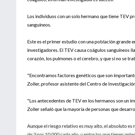
Los individuos con un solo hermano que tiene TEV pre
sanguíneos.
Este es el primer estudio con una población grande en
investigadores. El TEV causa coágulos sanguíneos ll
corazón, los pulmones o el cerebro, y que si no se trat
"Encontramos factores genéticos que son importantes 
Zoller, profesor asistente del Centro de Investigaci
"Los antecedentes de TEV en los hermanos son un imp
Zoller señaló que la mayoría de personas que desarro
Aunque el riesgo relativo es muy alto, el absoluto es
de 3 por 10,000 cada año, y entre los que tienen ante