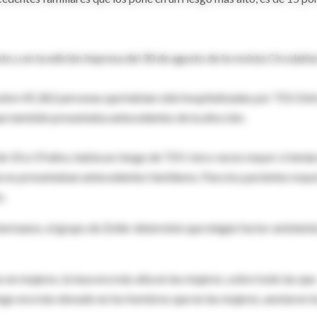
sto y en la edición impresa del 30 de agosto de la revista Circulatio
 sobre 45,362 personas que habían sido hospitalizadas por TEV. Ent
ue también presentaba antecedentes de la afección.
de 10 a 19 años, había un riesgo de TEV cinco veces mayor si tenía
e no presentaban antecedentes familiares. Para los pacientes mayo
o.
 hermanos, el grupo de Zoller determinó que ningún factor ambienta
 mujeres, la tasa era más alta en las mujeres, sobre todo las que
iesgo era más elevado en los hombres que en las mujeres, anotaron l