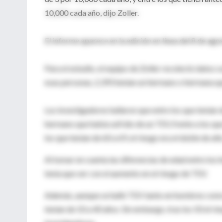
10,000 cada año, dijo Zoller.
El informe aparece en la edición en línea del 8 de ago
Para el estudio, el equipo de Zoller recolectó datos
esas personas, 2,393 tenían un hermano o hermana q
Los investigadores hallaron que entre los que tenían 
hermano que había sufrido de un TEV, frente a los qu
los que tenían de 60 a 69, el riesgo era el doble de alt
Al tomar en cuenta las diferencias de edad entre los
tenía que ver con el aumento en el riesgo de TEV.
Además, aunque se halló TEV tanto en hombres como en
tenían de 10 a 40 años. Sin embargo, tras los 50 el r