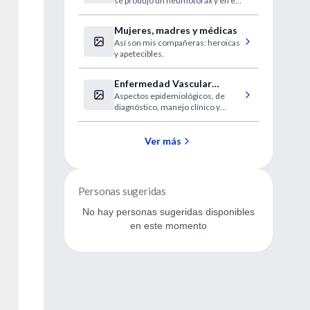
se produjo un neumotórax y en el
de neumotórax
6,6 por ciento de los casos se
requirió intubación.
Mujeres, madres y médicas
Así son mis compañeras: heroicas
y apetecibles.
Enfermedad Vascular
Aspectos epidemiológicos, de
Periférica del Htal. Italiano.
diagnóstico, manejo clínico y
terapéuticos desde un enfoque
clínico
Ver más
Personas sugeridas
No hay personas sugeridas disponibles
en este momento