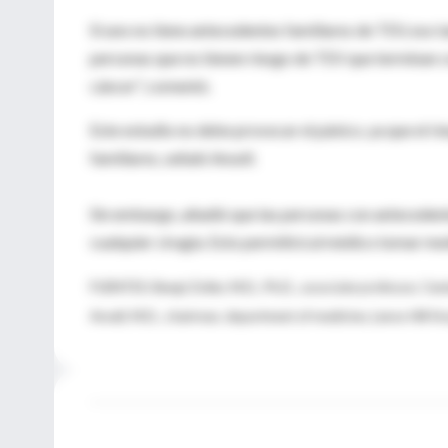
Si uno no tiene antecedentes familiares de TEV, eso t
personas que no tienen riesgo de TEV que terminan 
cáncer", comentó.
Este estudio no debe provocar el pánico, ya que el 
familiares, señaló Ansell.
Sin embargo, añadió que las personas con anteceden
cualquier cirugía. Esto permitirá al médico tomar med
FUENTES: Bengt Zoller, M.D., Ph.D., associate professor, Cen
Ansell, M.D., chairman, department of medicine, Lenox Hill Hos