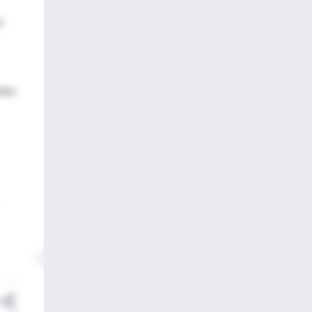
y
ntes