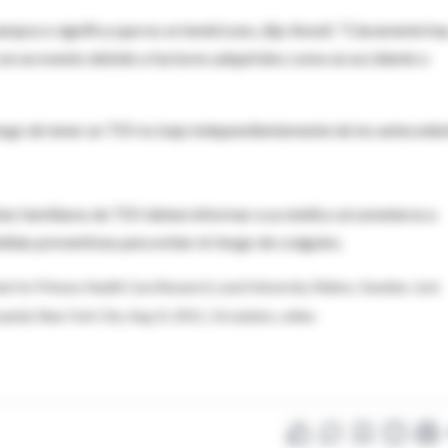
ampoco significa que no se tendrá uno, dijo Ansell. "Claramente ha
con un evento debido a factores adquiridos como un accidente o
riesgo de tener un TEV es bajo independientemente de los antecede
tes familiares de TEV deben informar a su médico al someterse a
idas preventivas para evitar el riesgo de coágulos.
ter for Primary Health Care Research, Lund University, Malmo, Sweden; Jack
pital, New York City; Aug. 8, 2011, Circulation, online