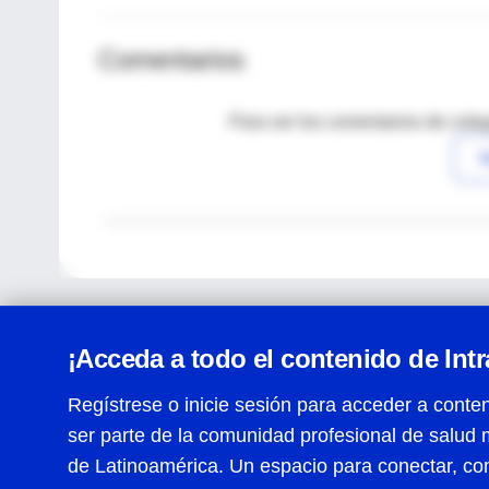
Comentarios
Para ver los comentarios de coleg
I
¡Acceda a todo el contenido de Int
Regístrese o inicie sesión para acceder a conten
ser parte de la comunidad profesional de salud 
Centro de Ayuda
de Latinoamérica. Un espacio para conectar, co