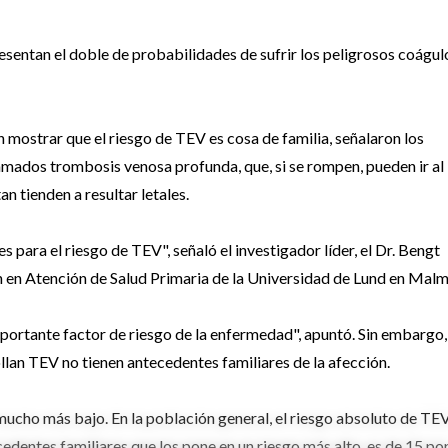
sentan el doble de probabilidades de sufrir los peligrosos coágul
 mostrar que el riesgo de TEV es cosa de familia, señalaron los
amados trombosis venosa profunda, que, si se rompen, pueden ir al
an tienden a resultar letales.
para el riesgo de TEV", señaló el investigador líder, el Dr. Bengt
ón en Atención de Salud Primaria de la Universidad de Lund en Malm
ortante factor de riesgo de la enfermedad", apuntó. Sin embargo,
llan TEV no tienen antecedentes familiares de la afección.
 mucho más bajo. En la población general, el riesgo absoluto de TE
cedentes familiares que los pone en un riesgo más alto, es de 15 po