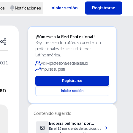
Iniciar sesión
Registrarse
tos
Notificaciones
¡Súmese a la Red Profesional!
Regístrese en IntraMed y conecte con
profesionales de la salud de toda
Latinoamérica.
2011
+1.1 M profesionales de la salud
Impulse su perfil
Registrarse
nen
Iniciar sesión
Contenido sugerido
Biopsia pulmonar por
En el 15 por ciento de las biopsias
punción implica alto riesgo