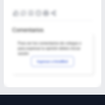
Comentarios
Para ver los comentarios de colegas o
para expresar tu opinión debes iniciar
sesión
Ingresar a IntraMed