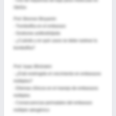
- Uso de heparinas de bajo peso molecular en
Ob/Gin
Prof. Brenner Binyamin
- Trombofilia en el embarazo
- Sindrome antifosfolípido
- ¿Cuándo y en qué casos se debe rastrear la
trombofilia?
Prof. Isaac Blickstein
- ¿Está restringido el crecimiento en embarazos
múltiples?
- Dilemas clínicos en el manejo de embarazos
múltiples
- Consecuencias perinatales del embarazo
múltiple iatrogénico