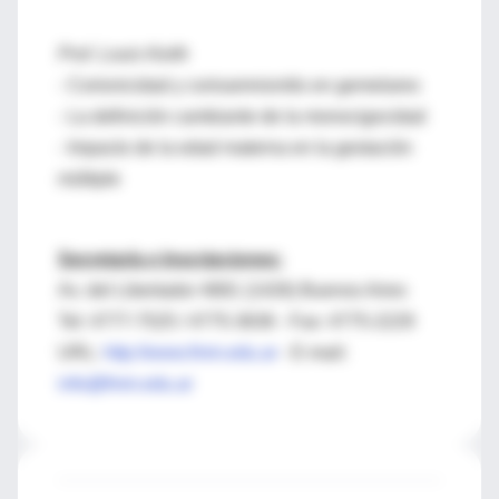
Prof. Louis Keith
- Corionicidad y corioamnionitis en gemelares
- La definición cambiante de la monocigocidad
- Impacto de la edad materna en la gestación
múltiple
Secretaría e Inscripciones:
Av. del Libertador 4681 (1426) Buenos Aires
Tel: 4777-7525 / 4775-3636 - Fax: 4775-2229
URL:
http://www.fmm.edu.ar
- E-mail:
info@fmm.edu.ar