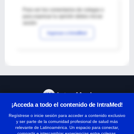
Para ver los comentarios de colegas o
para expresar tu opinión debes iniciar
sesión
Ingresar a IntraMed
¡Acceda a todo el contenido de IntraMed!
Centro de Ayuda
Regístrese o inicie sesión para acceder a contenido exclusivo
y ser parte de la comunidad profesional de salud más
relevante de Latinoamérica. Un espacio para conectar,
Términos y condiciones
compartir e intercambiar experiencias entre colegas.