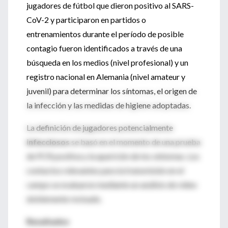
jugadores de fútbol que dieron positivo al SARS-
CoV-2 y participaron en partidos o
entrenamientos durante el período de posible
contagio fueron identificados a través de una
búsqueda en los medios (nivel profesional) y un
registro nacional en Alemania (nivel amateur y
juvenil) para determinar los síntomas, el origen de
la infección y las medidas de higiene adoptadas.
La definición de jugadores potencialmente
infecciosos
se basó en el momento de una prueba
de PCR positiva y la aparición de los síntomas. Los
contactos relevantes para la transmisión en el
campo se evaluaron mediante un análisis de video
doblemente revisado.
Resultados