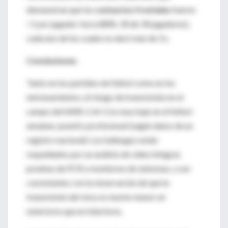
demuestran que los
contactos frontales
fueron
<1 por jugador-hora (88%, 30 de 34 jugadores),
cada uno de los cuales no duró más de 3 s.
Conclusiones
Tanto en los partidos de fútbol como en los
entrenamientos, el riesgo de transmisión en el
campo del SARS-CoV-2 es muy bajo en el fútbol
amateur, juvenil y profesional (según datos de un
registro nacional). Los hallazgos están
respaldados por un análisis de video integral,
pruebas de PCR y monitoreo de síntomas, y son
consistentes con la observación de que la
transmisión del virus es mucho menor en
exteriores que en interiores.