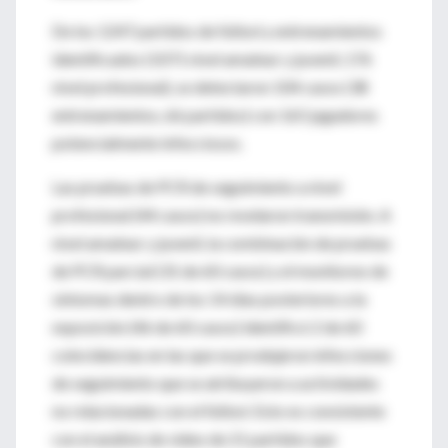
De los 1247 partidos de fútbol y entrenamientos
identificados (1071 nivel amateur y juvenil, 176
nivel profesional), se detectaron 104 casos (38
entrenamientos, 66 partidos) con 165 jugadores
potencialmente infecciosos.
Las pruebas de PCR de seguimiento a nivel
profesional (44 casos) no revelaron transmisión. A
nivel amateur y juvenil, la combinación de pruebas
de PCR parcial (31 de 60 casos) y el monitoreo de
síntomas dentro de los 14 días posteriores a la
exposición (46 de 60 casos) identificó 2 de 60
coincidencias en las que se produjeron infecciones
de seguimiento que se atribuyeron a actividades
no relacionadas con el fútbol. Esto es consistente
con el análisis de video de 21 partidos que