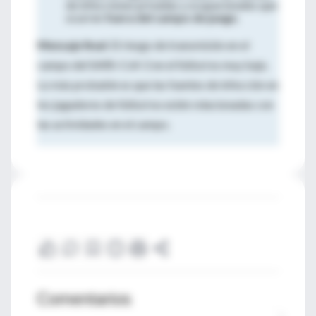
de infecciones privadas y ocupacionales que
ocurren
fuera del campo de juego
.
Mensaje final:
El riesgo de transmisión en el
campo del SARS-CoV-2 en el fútbol es muy bajo.
Lo más probable es que las fuentes de infección en
los jugadores de fútbol no estén relacionadas con
las actividades en el campo.
Comentarios