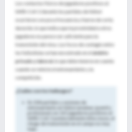
Los contactos físicos de jugadores positivos al
SARS-CoV-2 durante los partidos de fútbol
ocurrieron con poca frecuencia y fueron de corta
duración, lo que indica que la proximidad a otros
jugadores no parece ser suficiente para la
transmisión del virus. Los focos de contagio entre
los futbolistas se han encontrado en el
ámbito
privado y laboral
, lo que debe tenerse en cuenta
cuando se reinicie el entrenamiento y la
competición.
¿Cuáles son los hallazgos?
En 104 partidos y sesiones de
entrenamiento en fútbol amateur, juvenil y
profesional con 165 jugadores positivos al
SARS-CoV-2 potencialmente infecciosos, el
riesgo de transmisión en el campo es muy
bajo.