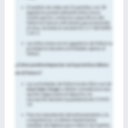
El análisis de video de 21 partidos con 34
jugadores potencialmente infecciosos
reveló que los contactos específicos del
fútbol no fueron suficientes para transmitir
el virus, incluida la variante B.1.1.7 del SARS-
CoV-2.
Las infecciones en los jugadores de fútbol se
produjeron durante actividades ajenas al
fútbol.
¿Cómo podría impactar en la práctica clínica
en el futuro?
Las actividades de fútbol al aire libre son de
muy bajo riesgo
y deben considerarse una
opción segura para el deporte y la
recreación durante la pandemia de COVID-
19.
Para la reanudación del entrenamiento y la
competencia, se deben implementar
medidas de higiene para reducir las fuentes