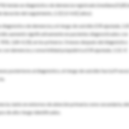
,9 %) tenían un diagnóstico de demencia registrado (mediana [IQR] 
 duración del seguimiento, 2,3 [1,0-4,4] ] años).
 diagnóstico de demencia y el riesgo de suicidio (OR ajustada, 1,0
uicidio aumentó significativamente en pacientes diagnosticados con
 95%, 1,84-4,33), en los primeros 3 meses después del diagnóstico
es con demencia y comorbilidad psiquiátrica (OR ajustada, 1,52; IC
es posteriores al diagnóstico, el riesgo de suicidio fue 6,69 veces
ia.
mencia, tanto en entornos de atención primaria como secundaria, d
pos de alto riesgo identificados.