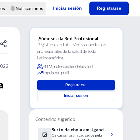
Iniciar sesión
Registrarse
tos
Notificaciones
¡Súmese a la Red Profesional!
Regístrese en IntraMed y conecte con
profesionales de la salud de toda
Latinoamérica.
2022
+1.1 M profesionales de la salud
Impulse su perfil
a
Registrarse
Iniciar sesión
Contenido sugerido
Surto de ebola em Uganda:
Os casos foram causados pela
OMS confirmou 29 mortos