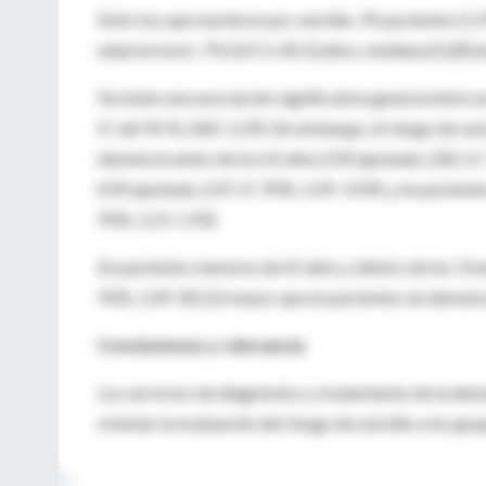
Entre los que murieron por suicidio, 95 pacientes (1
edad al morir, 79,5 [67,1-85,5] años; mediana [IQR] de
No hubo una asociación significativa general entre un
IC del 95 %, 0,85-1,29). Sin embargo, el riesgo de s
demencia antes de los 65 años (OR ajustada, 2,82; IC
(OR ajustada, 2,47; IC 95%, 1,49- 4.09), y en pacient
95%, 1,21-1,93).
En pacientes menores de 65 años y dentro de los 3 mes
95%, 1,49-30,12) mayor que en pacientes sin demenc
Conclusiones y relevancia
Los servicios de diagnóstico y tratamiento de la de
orientar la evaluación del riesgo de suicidio a los gru