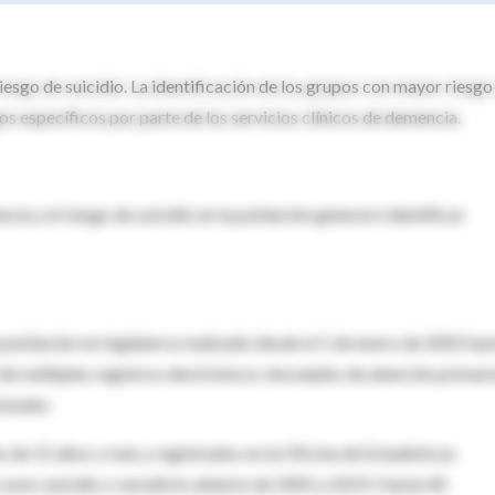
sgo de suicidio. La identificación de los grupos con mayor riesgo
os específicos por parte de los servicios clínicos de demencia.
ia y el riesgo de suicidio en la población general e identificar
a población en Inglaterra realizado desde el 1 de enero de 2001 has
de múltiples registros electrónicos vinculados de atención primari
onales.
s de 15 años o más y registrados en la Oficina de Estadísticas
como suicidio o veredicto abierto de 2001 a 2019. Hasta 40