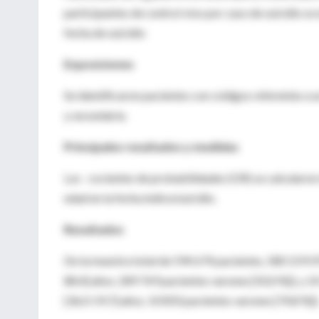
participantes de control vivo por caso de suicidio se
fecha de suicidio
Exposiciones
Se identificaron pacientes con códigos referentes a 
y secundaria.
Principales resultados y medidas
Los cocientes de probabilidades (OR) se calcularon m
edad en la fecha índice/suicidio.
Resultados
De la muestra total de 594 674 pacientes, 580 159 (9
88,4] años; 289 769 pacientes varones [50,0 %]), y 14
[36,0-59,7] años; 10 850 pacientes varones [74,8 %])