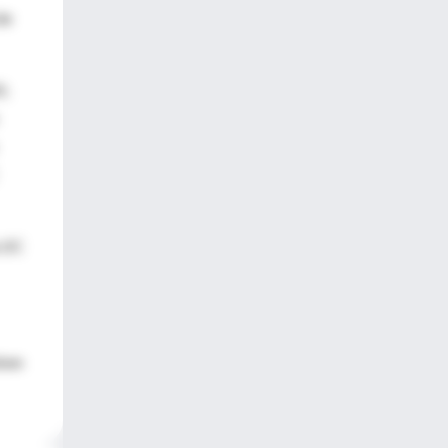
de
5;
 (IC
eben