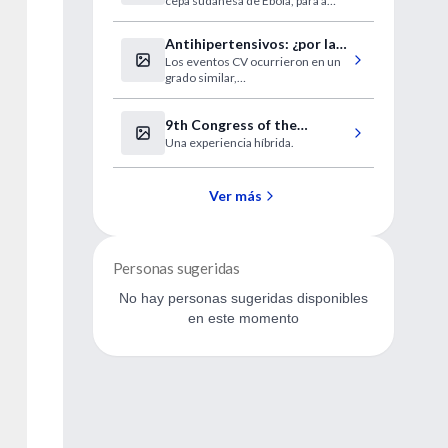
cepa sudanesa de Ebola, para a
qual vacinas recentes não
funcionam. Dois milhões de
Antihipertensivos: ¿por la
dólares já foram alocados para
Los eventos CV ocurrieron en un
mañana o por la noche?
conter a situação.
grado similar,
independientemente del
momento de la administración
9th Congress of the
Una experiencia híbrida.
European Academy
of Paediatric Societies
Ver más
Personas sugeridas
No hay personas sugeridas disponibles
en este momento