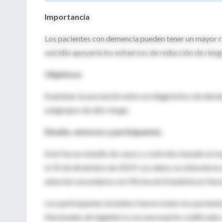
Importancia
Los pacientes con demencia pueden tener un mayor rie
suicidio apoyaría los esfuerzos de reducción de riesg
Objetivos
Examinar la asociación entre un diagnóstico de demenc
subgrupos de alto riesgo.
Diseño, entorno y participantes
Este fue un estudio de casos y controles basado en l
el 31 de diciembre de 2019. Los datos se obtuvieron 
atención secundaria y la Oficina de Estadísticas Naci
Los participantes incluidos fueron todos los paciente
Nacionales de Inglaterra con una muerte codificada 