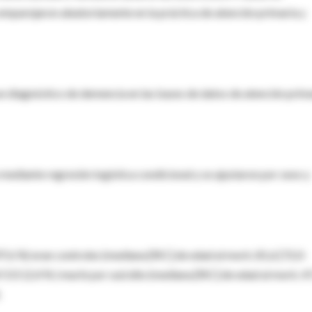
 emparejaron aleatoriamente en la práctica de atención primaria y
un diagnóstico de demencia en las bases de datos de atención prim
ediante regresión logística condicional y se ajustaron por sexo y
7,6 %) eran controles (mediana [RIC] de edad al morir, 81,6 [72,0-
 515 (2,4 % ) murió por suicidio (mediana [RIC] de edad al morir, 4
.