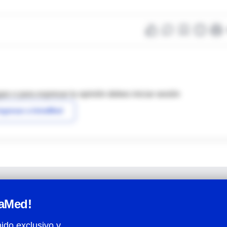
as o para expresar tu opinión debes iniciar sesión
ngresar a IntraMed
raMed!
ido exclusivo y