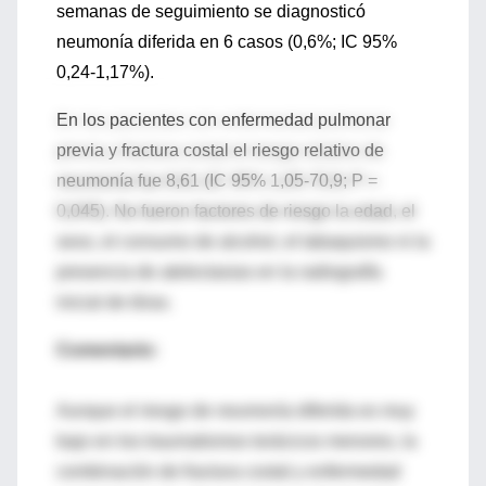
semanas de seguimiento se diagnosticó
neumonía diferida en 6 casos (0,6%; IC 95%
0,24-1,17%).
En los pacientes con enfermedad pulmonar
previa y fractura costal el riesgo relativo de
neumonía fue 8,61 (IC 95% 1,05-70,9; P =
0,045). No fueron factores de riesgo la edad, el
sexo, el consumo de alcohol, el tabaquismo ni la
presencia de atelectasias en la radiografía
inicial de tórax.
Comentario:
Aunque el riesgo de neumonía diferida es muy
bajo en los traumatismos torácicos menores, la
combinación de fractura costal y enfermedad