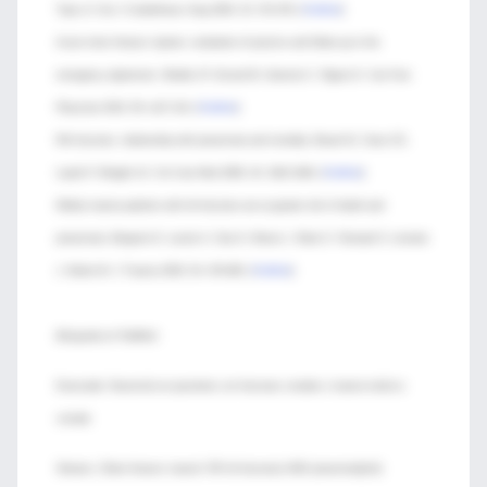
Topcu S. Eur J Cardiothorac Surg 2003; 23: 374-378. [
PubMed
]
Acute minor thoracic injuries: evaluation of practice and follow-up in the
emergency dpartment. Shields JF, Emond M, Guimont C, Pigeon D. Can Fam
Physician 2010; 56: e117-124. [
PubMed
]
Rib fractures: relationship with pneumonia and mortality. Brasel KJ, Guse CE,
Layde P, Weigelt JA. Crit Care Med 2006; 34: 1642-1646. [
PubMed
]
Elderly trauma patients with rib fractures are at greater risk of death and
pneumonia. Bergeron E, Lavoie A, Clas D, Moore L, Ratte S, Tetreault S, Lemaire
J, Martin M. J Trauma 2003; 54: 478-485. [
PubMed
]
Búsqueda en PubMed:
Enunciado: Neumonía en pacientes con fracturas costales o trauma torácico
cerrado
Sintaxis: ("blunt thoracic trauma" OR rib fractures) AND pneumonia[mh]