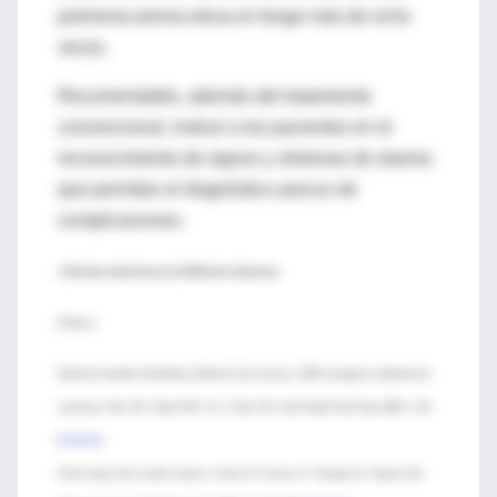
pulmonar previa eleva el riesgo más de ocho
veces.
Recomendable, además del tratamiento
convencional, instruir a los pacientes en el
reconocimiento de signos y síntomas de alarma
que permitan el diagnóstico precoz de
complicaciones.
♦ Revista electrónoca de Medicina Intensiva
Enlaces:
National Hospital Ambulatory Medical Care Survey: 2006 emergency department
summary. Pitts SR, Niska RW, Xu J, Burt CW. Natl Health Stat Rep 2008; 1-38.
[
PubMed
]
Chest injury due to blunt trauma. Liman ST, Kuzucu A, Tastepe AI, Ulasan GN,