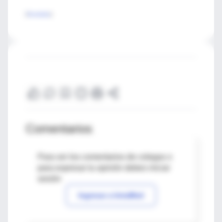
[
Resultados
]
Comentarios
Para ver los comentarios de colegas o
para expresar tu opinión debes iniciar
sesión
Ingresar a IntraMed