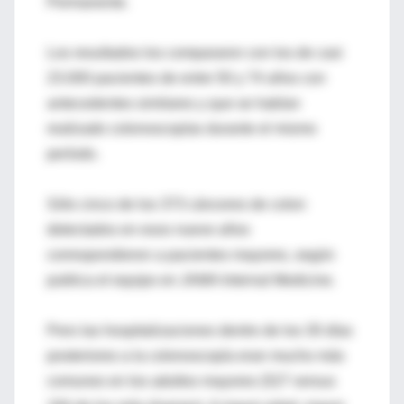
Permanente.
Los resultados los compararon con los de casi
23.000 pacientes de entre 50 y 74 años con
antecedentes similares y que se habían
realizado colonoscopías durante el mismo
período.
Sólo cinco de los 373 cánceres de colon
detectados en esos nueve años
correspondieron a pacientes mayores, según
publica el equipo en JAMA Internal Medicine.
Pero las hospitalizaciones dentro de los 30 días
posteriores a la colonoscopía eran mucho más
comunes en los adultos mayores (527 versus