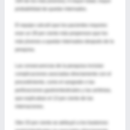
184 de los más jóvenes). A mayor edad, mayor
probabilidad de quedar internados.
El equipo calculó que los pacientes mayores
eran un 28 por ciento más propensos que los
más jóvenes a quedar internados después de la
pesquisa.
Las consecuencias de la pesquisa incluían
complicaciones asociadas directamente con el
procedimiento, como el sangrado o las
perforaciones gastrointestinales y las arritmias,
que explicaban el 13 por ciento de las
internaciones.
Otro 33 por ciento se atribuyó a los trastornos