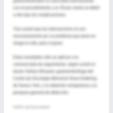
gastrointestinales no asociados directamente
con el procedimiento y un 30 por ciento se debió
a otro tipo de complicaciones.
Tran aclaró que las internaciones no son
necesariamente por un problema que pone en
riesgo la vida, pero sí grave.
Estos resultados sólo se aplican a la
colonoscopía de seguimiento, según aclaró el
doctor Sidney Winawer, gastroenterólogo del
Centro de Oncología Memorial Sloan Kettering
de Nueva York, y no deberían extrapolarse a la
pesquisa general de detección.
FUENTE: http://bit.ly/1oHGdmE