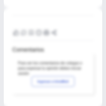
Comentarios
Para ver los comentarios de colegas o
para expresar tu opinión debes iniciar
sesión
Ingresar a IntraMed