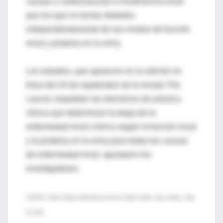
causas y cardiovascular e insuficiencia renal
que los que no tenían diabetes,
independientemente de sus niveles de función
renal y proteína en la orina.
Los estudios, que aparecen en la edición en
línea del 24 de septiembre de la revista The
Lancet, respaldan las directrices de práctica
clínica que determinan la etapa de la
enfermedad renal crónica según la función renal
y la proteína en la orina para todas las causas
de enfermedad renal, apuntaron los
investigadores.
FUENTE: Johns Hopkins Bloomberg School of Public Health, news release, Sept.
26, 2012