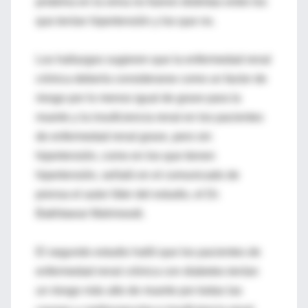
proteína en la orina no fueron distintas entre los
que tenían hipertensión y los que no.
Los hallazgos sugieren que la enfermedad renal
crónica debería considerarse como un factor de
riesgo por lo menos igual de grave para la
muerte y la insuficiencia renal en los pacientes
de enfermedad renal grave, pero sin
hipertensión, como en los que tienen
hipertensión, señaló en el comunicado de
prensa el autor líder del estudio, el Dr.
Bakhtawar Mahmoodi.
El segundo estudio halló que los pacientes de
enfermedad renal crónica con diabetes tenían
un riesgo más alto de muerte por todas las