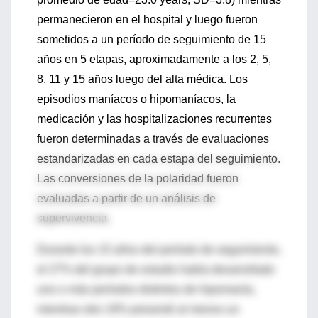
permanecieron en el hospital y luego fueron
sometidos a un período de seguimiento de 15
años en 5 etapas, aproximadamente a los 2, 5,
8, 11 y 15 años luego del alta médica. Los
episodios maníacos o hipomaníacos, la
medicación y las hospitalizaciones recurrentes
fueron determinadas a través de evaluaciones
estandarizadas en cada estapa del seguimiento.
Las conversiones de la polaridad fueron
evaluadas a partir de un análisis de
supervivencia.
Durante los 15 años del período de seguimiento,
el 27% del grupo de estudio había desarrollado
uno o más períodos distintos de hipomanía,
mientras otro 19% presentó al menos un