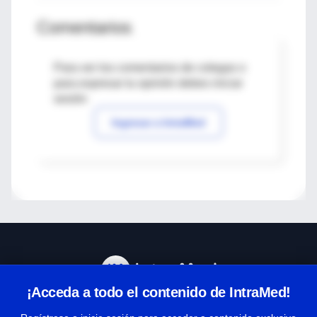
Comentarios
Para ver los comentarios de colegas o
para expresar tu opinión debes iniciar
sesión
Ingresar a IntraMed
¡Acceda a todo el contenido de IntraMed!
Centro de Ayuda