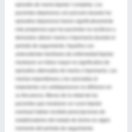
episodio de manía bipolar I completa. Los
pacientes depresivos con psicosis durante los
episodios depresivos fueron significativamente
más propensos que los pacientes no sicóticos a
demostrar ulterior manía o hipomanía durante el
período de seguimiento. Aquellos con
antecedentes familiares de enfermedad bipolar
mostraron un índice mayor no significativo de
episodios alternados de manía o hipomanía. Las
manías espontáneas y las asociadas al
tratamiento con antidepresivos no difirieron en
su frecuencia. Menos de la mitad de los
pacientes que mostraron un curso bipolar
eventual habían recibido prescripciones de
estabilizadores del estado de ánimo en algún
momento del período de seguimiento.