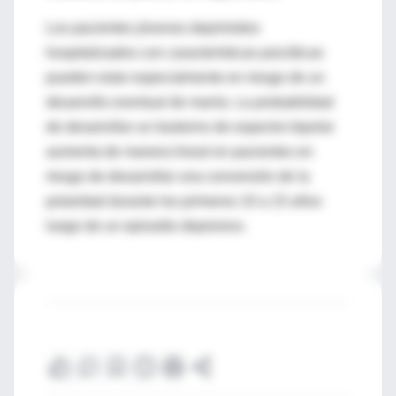
Los pacientes jóvenes deprimidos
hospitalizados con características psicóticas
pueden estar especialmente en riesgo de un
desarrollo eventual de manía. La probabilidad
de desarrollar un trastorno de espectro bipolar
aumenta de manera lineal en pacientes en
riesgo de desarrollar una conversión de la
polaridad durante los primeros 10 a 15 años
luego de un episodio depresivo.