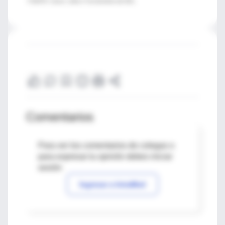
FUENTE: Cancer, online 17 de diciembre del 2012.
Comentarios
Para ver los comentarios de colegas o
para expresar tu opinión debes iniciar
sesión
Ingresar a IntraMed