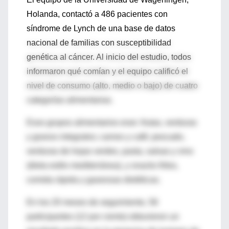
Holanda, contactó a 486 pacientes con
síndrome de Lynch de una base de datos
nacional de familias con susceptibilidad
genética al cáncer. Al inicio del estudio, todos
informaron qué comían y el equipo calificó el
nivel de consumo (alto, medio o bajo) de cuatro
categorías alimentarias.
Esos grupos alimentarios eran: frutas, verduras
y granos integrales; carnes y café; pescado,
verduras de hojas verdes, pasta, salsas y vino
(dieta estilo mediterránea), y snacks fritos,
comida rápida y gaseosas dietéticas.
En los 20 meses de seguimiento, 56
participantes (12 por ciento) obtuvieron un