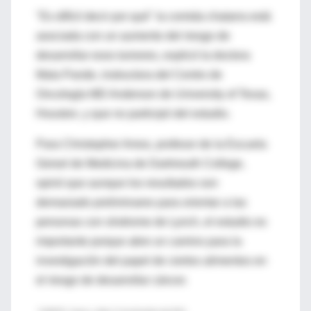
"Es difícil decir por qué" la comida chatarra está
asociada con un aumento del riesgo de
desarrollar esos tumores, explicó la doctora
Mala Pande, instructora del Centro de
Oncología MD Anderson de University of Texas,
Houston, y que no participó del estudio.
Para Christopher Amos, profesor de la Escuela
Geisel de Medicina de Dartmouth College,
opinó que aunque los resultados son
demasiado preliminares para orientar a las
personas con síndrome de Lynch, el estudio es
importante porque abre un camino para la
investigación del papel de ciertos alimentos en
el riesgo de desarrollar cáncer.