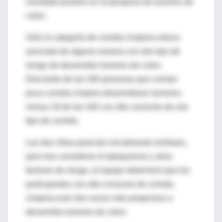
resultado positivo en la pesquisa de tumores de
colon.
Sólo la categoría de comida chatarra estuvo
asociada de alguna manera con otro tipo de
riesgo de desarrollar tumores de colon.
Diecisiete de las 160 personas que comían
poca comida chatarra desarrollaron tumores,
versus 18 de las 160 con alto consumo de ese
tipo de comida.
Las dos cifras parecían inicialmente similares,
pero tras considerar el tabaquismo y otros
factores de riesgo, el equipo determinó que los
participantes con alto consumo de comida
chatarra eran dos veces más propensos a
desarrollar tumores de colon.