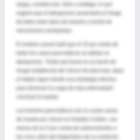
vejiga, cavidad oral, riñón y esófago, lo que
sugiere que el tabaquismo aumentaría el riesgo
de todos estos tipos de tumores a través de
mecanismos semejantes.
El análisis actual halló que el 15 por ciento de
todos los casos pancreáticos se debían al
tabaquismo. "Dado que fumar es un factor de
riesgo establecido del cáncer de páncreas, dejar
el hábito sigue siendo una estrategia efectiva
para disminuir la carga de esta enfermedad",
concluyó el equipo.
Los tumores pancreáticos son la cuarta causa
de muerte por cáncer en Estados Unidos, con
menos de un 5 por ciento de sobrevivientes a
los cinco años del diagnóstico de la condición.