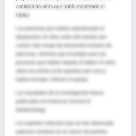
cantidad de años que había mantenido el
hábito.
Las personas que habían abandonado el
tabaquismo 10 años antes del estudio aún
corrían más riesgo de desarrollar tumores de
páncreas, mientras que el peligro para las
personas que habían dejado el hábito 15 años
atrás era similar al de aquellas que nunca
habían fumado, informó el equipo.
Los resultados de la investigación fueron
publicados en American Journal of
Epidemiology.
Los expertos indicaron que se han observado
patrones similares en el cáncer de pulmón,