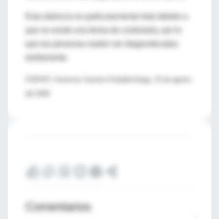
Esta dolencia es particularmente letal debido a
que no existe una forma de controlarla, por lo
que las personas suelen ser diagnosticadas
tardíamente.
FUENTE: American Journal of Epidemiology, 15 de agosto
del 2009
Comentarios