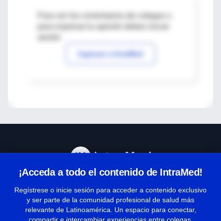
Para ver los comentarios de colegas o
para expresar tu opinión debes iniciar
sesión
Ingresar a IntraMed
¡Acceda a todo el contenido de IntraMed!
Centro de Ayuda
Regístrese o inicie sesión para acceder a contenido exclusivo
y ser parte de la comunidad profesional de salud más
relevante de Latinoamérica. Un espacio para conectar,
Términos y condiciones
compartir e intercambiar experiencias entre colegas.