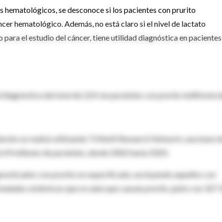
s hematológicos, se desconoce si los pacientes con prurito
cer hematológico. Además, no está claro si el nivel de lactato
ara el estudio del cáncer, tiene utilidad diagnóstica en pacientes
d diagnóstica del nivel de LDH en pacientes con prurito indiferenci
blación se realizó utilizando TriNetX Research Network, una base d
e 69 millones de pacientes, desde 2002 hasta 2020.
gnosticados con prurito no especificado, excluyendo aquellos con
medades sistémicas que se sabe que causan prurito, junto con 327