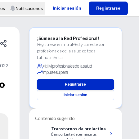
Iniciar sesión
Registrarse
tos
Notificaciones
¡Súmese a la Red Profesional!
Regístrese en IntraMed y conecte con
profesionales de la salud de toda
Latinoamérica.
2022
+1.1 M profesionales de la salud
Impulse su perfil
to
Registrarse
Iniciar sesión
Contenido sugerido
Transtornos da prolactina
É importante determinar as