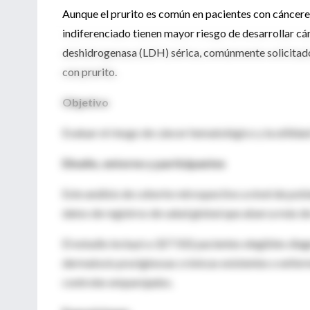
Aunque el prurito es común en pacientes con cáncere
indiferenciado tienen mayor riesgo de desarrollar cán
deshidrogenasa (LDH) sérica, comúnmente solicitado p
con prurito.
Objetivo
Evaluar el riesgo de cáncer hematológico y la utilida
Diseño, entorno y participantes
Este análisis de cohorte retrospectivo a nivel de po
datos de registros de salud global que abarca más d
El estudio incluyó a 327 502 pacientes elegibles dia
dermatosis pruriginosas crónicas existentes o enfer
controles emparejados.