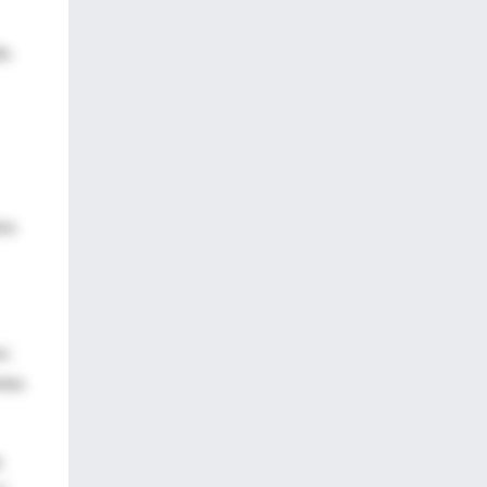
o.
tos
s;
ntes
a