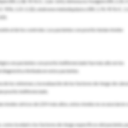
iple (RR, 2,38; 95 % IC, 1,66-3,41), linfoma no Hodgkin (RR, 2,35; 
C 95%, 1,55-2,32), síndrome mielodisplásico (RR, 1,74; 95 % IC, 1
02).
le al de los controles. Los pacientes con prurito tenían niveles
ógico en pacientes con prurito indiferenciado fue más alto en los
d diagnóstica limitada en estos pacientes.
 de los síntomas y la evaluación de los factores de riesgo de cánce
an prurito indiferenciado.
an niveles séricos de LDH más altos, estos niveles no se asociaron 
 como la edad o los factores de riesgo específicos del paciente, p