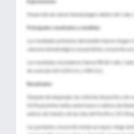
Exposiciones
Desarrollo de cáncer hematológico dentro de 1 año, 5
Principales resultados y medidas
Los resultados primarios del estudio fueron riesgos re
cánceres hematológicos en pacientes con prurito en
Los resultados secundarios fueron RR de 1 año, 5 añ
de corte de LDH (250 U/L y 500 U/L).
Resultados
Después de emparejar, las cohortes de prurito y de c
0,4 % pacientes indios americanos o nativos de Alask
nativos de Hawái o de las islas del Pacífico; 59,3 % 
Los pacientes con prurito tenían un mayor riesgo de 