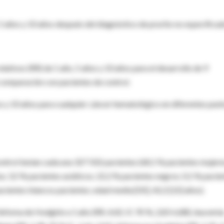
 años y 10 años después del diagnóstico de prurito no especificad
lativos (RR) de 1 año, 5 años y 10 años para el desarrollo de 9
 comparación con pacientes de control.
os y 10 años para cualquier cáncer hematológico en diferentes pun
ontrol tenían cada una 327 502 pacientes (68,1 % pacientes mujere
a; 3,5 % pacientes asiáticos; 22,2 % pacientes negros; 0,1 % pacie
pacientes blancos pacientes; edad media [DE], 42,2 [22] años).
linfoma de Hodgkin a 1 año (RR, 4,42; IC 95 %, 2,83-6,88), leucemi