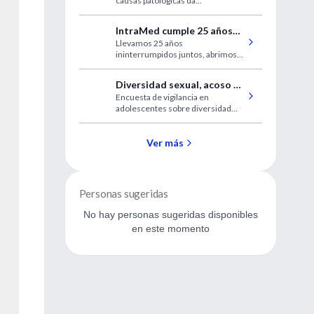
causas patológicas da
hiperprolactinemia,
particularmente do prolactinoma.
IntraMed cumple 25 años
Llevamos 25 años
junto a usted
ininterrumpidos juntos, abrimos
un espacio para recibir sus
comentarios respecto de esta
Diversidad sexual, acoso y
larga relación de afecto y saberes
Encuesta de vigilancia en
depresión en adolescentes
compartidos.
adolescentes sobre diversidad
sexual, identidad de género y su
relación con el acoso y la
depresión.
Ver más
Personas sugeridas
No hay personas sugeridas disponibles
en este momento