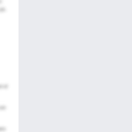
IC
,14-
r al
con
ara