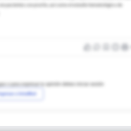
en pacientes con prurito, así como el estudio hematológico de
as o para expresar tu opinión debes iniciar sesión
ngresar a IntraMed