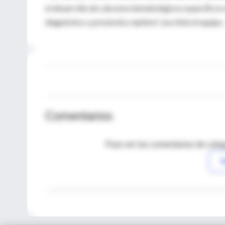
el desarrollo de cánceres hematológicos específicos 
diagnóstico y pronóstico óptimo”, escribió el equipo.
Comentarios
Para ver los comentarios de coleg
I