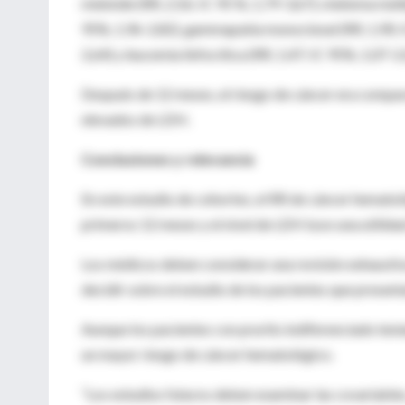
mieloide (RR, 2,56; IC 95 %, 1,79-3,67), mieloma múlt
95%, 1,96-2,82), gammapatía monoclonal (RR, 1,90; I
2,64) y leucemia linfocítica (RR, 1,47; IC 95%, 1,07-2,
Después de 12 meses, el riesgo de cáncer era comparab
elevados de LDH.
Conclusiones y relevancia
En este estudio de cohortes, el RR de cáncer hematol
primeros 12 meses y el nivel de LDH tuvo una utilida
Los médicos deben considerar una revisión exhaustiva
decidir sobre el estudio de los pacientes que present
Aunque los pacientes con prurito indiferenciado tení
un mayor riesgo de cáncer hematológico.
“Los estudios futuros deben examinar las covariables,