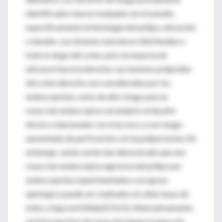
identificados fueron evaluados en el estudio,
específicamente la histología del pólipo, ubicación
y tamaño. Las lesiones estuvieron distribuidas a
todo lo largo del colon, pero la mayoría de
ubicaron hacia la derecha. Las lesiones polipoides
del colon derecho son consideradas por los
endoscopistas como de alto riesgo para la
resección endoscópica secundario al desafío
técnico relacionado con el acceso y a un riesgo
aumentado de perforación con la polipectomía. Sin
embargo, varias series han demostrado que una
resección endoscópica agresiva del pólipo por
endoscopistas experimentados con apoyo
quirúrgico puede ser realizada con altas tasas de
éxito y baja morbilidad [19,21]. Alternativamente,
existen reportes de resección laparoscópica de