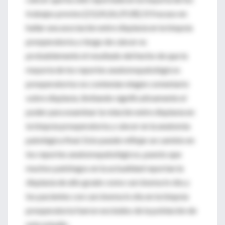
trabajos previos [23,24,26,29,30]. El fracaso en
hallar una asociación entre displasia en la biopsia
preoperatoria y riesgo de cáncer es
probablemente el resultado del hecho de que la
mayoría de los reportes anatomopatológicos
preoperatorios no contenían ningún comentario
sobre displasia, limitando significativamente el
poder para examinar la relación entre displasia en
la biopsia preoperatoria y cáncer en la anatomía
patológica final. Esto puede reflejar un cambio en
los reportes anatomopatológicos, puesto que
muchos patólogos en la actualidad reportan la
displasia de alto grado como carcinoma in situ y
los pacientes con carcinoma in situ en la biopsia
preoperatoria fueron excluidos de la población de
este estudio.