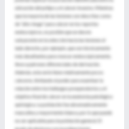
ubicación del pólipo y el cáncer invasivo. Mientras
que la mayoría de las lesiones son descritas como
de “alto riesgo” para cáncer en los reportes
endoscópicos, es posible que un desvío
subyacente en la selección hacia las lesiones el
lado derecho, por ejemplo, que son técnicamente
más desafiantes para resecar endoscópicamente,
lleve a patrones diferenciales de derivación.
Además, esta serie tiene relativamente pocos
cánceres, limitando el poder para examinar la
relación entre los hallazgos preoperatorios y el
objetivo final de cáncer en la anatomía patológica
quirúrgica. La población fue abrumadoramente
masculina y mayormente blanca, por lo que puede
no ser aplicable para la población general. El
grado de destreza con la polipectomía