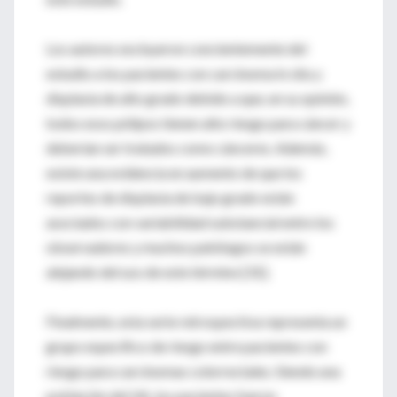
Los autores excluyeron concientemente del
estudio a los pacientes con carcinoma in situ y
displasia de alto grado debido a que, en su opinión,
todos esos pólipos tienen alto riesgo para cáncer y
deberían ser tratados como cánceres. Además,
existe una evidencia en aumento de que los
reportes de displasia de bajo grado están
asociados con variabilidad substancial entre los
observadores y muchos patólogos se están
alejando del uso de este término [31].
Finalmente, esta serie retrospectiva representa un
grupo específico de riesgo entre pacientes con
riesgo para carcinomas colorrectales. Siendo una
población del VA, los pacientes fueron