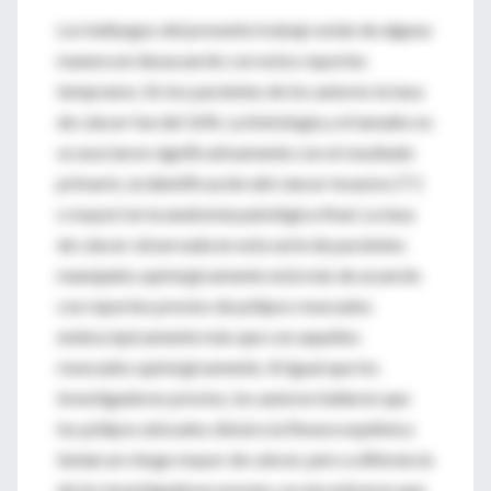
Los hallazgos del presente trabajo están de alguna
manera en desacuerdo con estos reportes
tempranos. En los pacientes de los autores la tasa
de cáncer fue del 16%. La histología y el tamaño no
se asociaron significativamente con el resultado
primario, la identificación del cáncer invasivo (T1
o mayor) en la anatomía patológica final. La tasa
de cáncer observada en esta serie de pacientes
manejados quirúrgicamente está más de acuerdo
con reportes previos de pólipos resecados
endoscópicamente más que con aquellos
resecados quirúrgicamente. Al igual que los
investigadores previos, los autores hallaron que
los pólipos ubicados distal a la flexura esplénica
tenían un riesgo mayor de cáncer, pero a diferencia
de los investigadores previos, no encontraron que