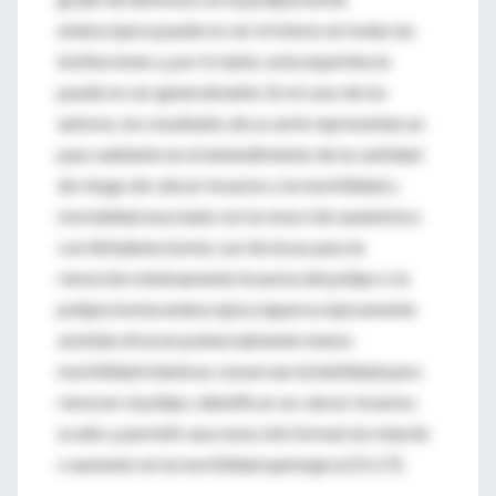
endoscópica puede no ser el mismo en todas las
instituciones y, por lo tanto, esta experiencia
puede no ser generalizable. En el caso de los
autores, los resultados de su serie representan un
paso adelante en el entendimiento de la cantidad
de riesgo de cáncer invasivo y la morbilidad y
mortalidad asociada con la resección anatómica
con linfadenectomía. Las técnicas para la
remoción mínimamente invasiva del pólipo o la
polipectomía endoscópica laparoscópicamente
asistida ofrecen potencialmente menos
morbilidad mientras conservan la habilidad para
remover el pólipo, identificar un cáncer invasivo
oculto y permitir una resección formal sin retardo
o aumento en la morbilidad quirúrgica [15,17].