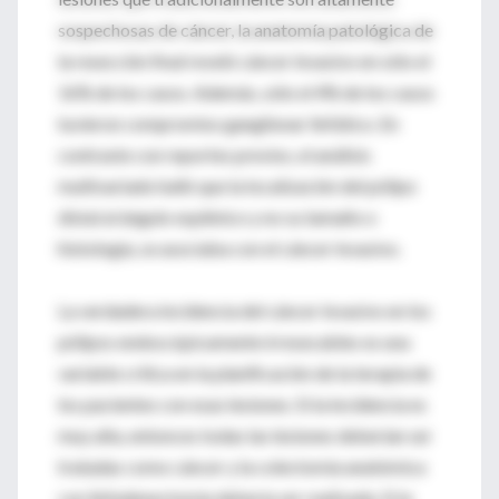
sospechosas de cáncer, la anatomía patológica de
la resección final reveló cáncer invasivo en sólo el
16% de los casos. Además, sólo el 4% de los casos
tuvieron compromiso ganglionar linfático. En
contraste con reportes previos, el análisis
multivariado halló que la localización del pólipo
distal al ángulo esplénico y no su tamaño o
histología, se asociaba con el cáncer invasivo.
La verdadera incidencia del cáncer invasivo en los
pólipos endoscópicamente irresecables es una
variable crítica en la planificación de la terapia de
los pacientes con esas lesiones. Si la incidencia es
muy alta, entonces todas las lesiones deberían ser
tratadas como cáncer y la colectomía anatómica
con linfadenectomía debería ser realizada. Si la