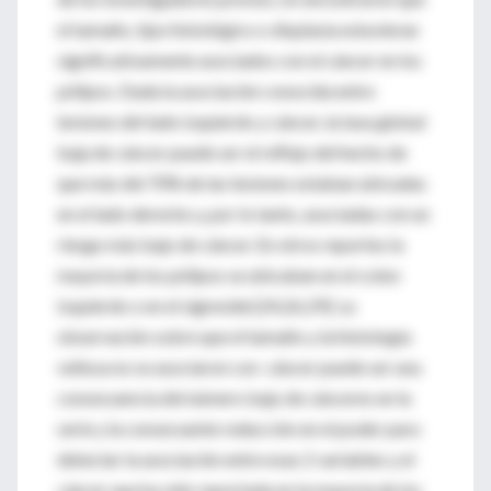
el tamaño, tipo histológico o displasia estuvieran
significativamente asociados con el cáncer en los
pólipos. Dada la asociación conocida entre
lesiones del lado izquierdo y cáncer, la tasa global
baja de cáncer puede ser el reflejo del hecho de
que más del 70% de las lesiones estaban ubicadas
en el lado derecho y, por lo tanto, asociadas con un
riesgo más bajo de cáncer. En otros reportes la
mayoría de los pólipos se ubicaban en el colon
izquierdo o en el sigmoide [24,26,29]. La
observación sobre que el tamaño y la histología
vellosa no se asociaron con cáncer puede ser una
consecuencia del número bajo de cánceres en la
serie y la consecuente reducción en el poder para
detectar la asociación entre esas 2 variables y el
cáncer que ha sido reportada en la mayoría de los