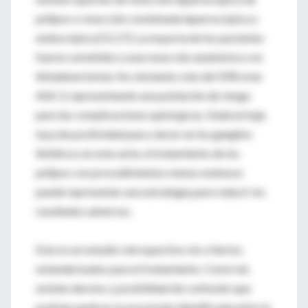
pólipos o resección combinada laparoscópica y
endoscópica [15,17]. La mayoría de los pacientes
fueron sometidos a una resección anatómica con
linfadenectomía. No obstante, más del 50% eran
ASA 3, representando una población de riesgo
para las complicaciones quirúrgicas. Dada la baja
tasa de positividad para cáncer en los ganglios
linfáticos en esta serie, el tratamiento de los
pólipos con procedimientos menos extensos
puede representar una estrategia para reducir los
resultados adversos.
Este es un estudio retrospectivo sin criterios
estandarizados para el tratamiento. Como tal,
existen desvíos y posibilidad de confusión que
podrían explicar la asociación identificada entre la