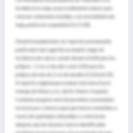
incidencia es baja, un procedimiento menor para
remover solamente el pólipo, con mortalidad más
baja, podría ser aceptable [15,17,28].
Desafortunadamente, los reportes previamente
publicados han sugerido un amplio rango de
incidencia de cáncer, yendo desde el 4,6% para los
pólipos > 1 cm, a tan alto como 56% para los
pólipos de más de 2 cm de tamaño [23,24,26,29].
El reporte original para evaluar este tema fue el
trabajo de Muto y col., del St. Marks Hospital.
Contenía una gran serie de pacientes acumulados
en la era pre-colonoscopía que fueron sometidos a
resección quirúrgica del pólipo o colectomía
después que las lesiones fueron identificadas
mediante enema de bario. En ese estudio de más