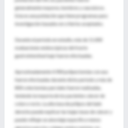
generalmente mayores, hombres y caucásicos.
Esta es una población que tiene programas para
investigación basados en criterios aceptados.
Durante el período en estudio, más de 11.000
evaluaciones endoscópicas del tracto
gastrointestinal bajo fueron efectuadas.
Aproximadamente 4.900 polipectomías con asa
fueron efectuadas durante dicho período y más de
800 colectomías parciales fueron realizadas,
teniendo la mayoría de los pacientes cáncer de
colon o recto. La alta tasa de pólipos del lado
derecho puede explicar las bajas tasas de cáncer y
puede reflejar un abordaje específico menos
agresivo para los colegas endoscopistas; no