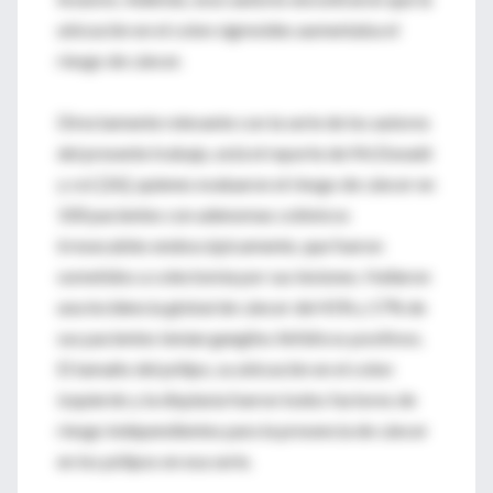
ubicación en el colon sigmoides aumentaba el
riesgo de cáncer.
Directamente relevante con la serie de los autores
del presente trabajo, está el reporte de McDonald
y col. [26], quienes evaluaron el riesgo de cáncer en
100 pacientes con adenomas colónicos
irresecables endoscópicamente, que fueron
sometidos a colectomía por sus lesiones. Hallaron
una incidencia global de cáncer del 41% y 17% de
sus pacientes tenían ganglios linfáticos positivos.
El tamaño del pólipo, su ubicación en el colon
izquierdo y la displasia fueron todos factores de
riesgo independientes para la presencia de cáncer
en los pólipos en esa serie.