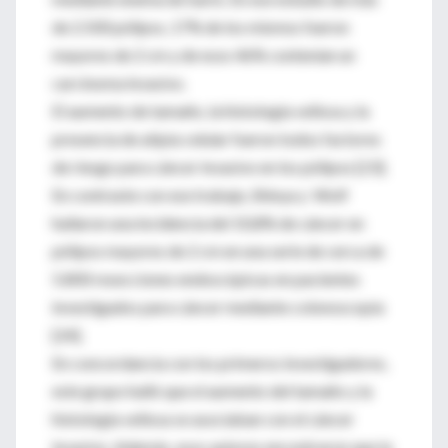
de 2.500 pólipos, 17% de los mismos fueron
mayores de 2 cm y de esos 46% contenían un
carcinoma invasivo.
El aumento de tamaño, la histología vellosa y la
presencia de atipía celular fueron todos factores
de riesgo para cáncer invasivo en los pólipos [23].
En contraste con ese trabajo, Shinya y Wolf
hallaron una incidencia del 10,8% de cáncer en
pólipos mayores de 2 cm en una serie de cerca de
5.800 resecciones endoscópicas en pacientes
investigados para cáncer mediante colonoscopía
[24].
En concordancia con los primeros investigadores,
este grupo halló que el aumento del tamaño y la
histología vellosa se asociaban con el cáncer
invasivo. Además, esos autores encontraron que la