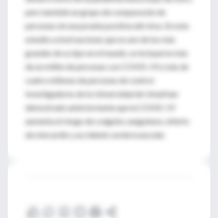
pero también un grupo de comparación de
personas sin una prueba positiva del virus. En este
estudio a nivel nacional, que es uno de los más
grandes de su tipo en el mundo, se incluyeron más
de un millón de personas con COVID-19 y más de
cuatro millones de personas de control.
Investigadores de la Universidad de Umeå han
demostrado anteriormente que la COVID-19
aumenta el riesgo de coágulos sanguíneos, infarto
de miocardio y accidente cerebrovascular.