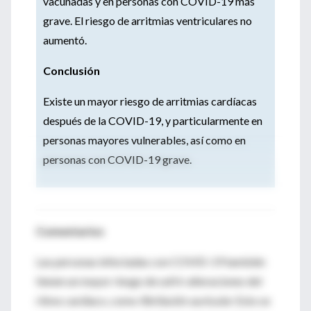
vacunadas y en personas con COVID-19 más
grave. El riesgo de arritmias ventriculares no
aumentó.
Conclusión
Existe un mayor riesgo de arritmias cardíacas
después de la COVID-19, y particularmente en
personas mayores vulnerables, así como en
personas con COVID-19 grave.
Comentarios
Las personas infectadas con COVID-19 también
tienen un mayor riesgo de sufrir alteraciones del
ritmo cardíaco, como
fibrilación auricular
. Esto se