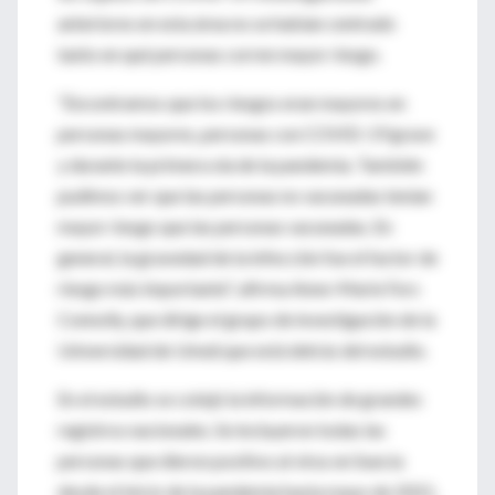
anteriores en esta área no se habían centrado
tanto en qué personas corren mayor riesgo.
“Encontramos que los riesgos eran mayores en
personas mayores, personas con COVID-19 grave
y durante la primera ola de la pandemia. También
pudimos ver que las personas no vacunadas tenían
mayor riesgo que las personas vacunadas. En
general, la gravedad de la infección fue el factor de
riesgo más importante", afirma Anne-Marie Fors
Connolly, que dirige el grupo de investigación de la
Universidad de Umeå que está detrás del estudio.
En el estudio se cotejó la información de grandes
registros nacionales. Se incluyeron todas las
personas que dieron positivo al virus en Suecia
desde el inicio de la pandemia hasta mayo de 2021,