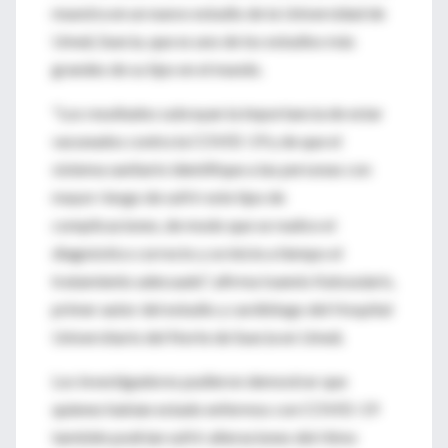
muestra en un nuevo estudio de la Universidad de
Umeå, Suecia, que es uno de los estudios más
grandes de su tipo en el mundo.
"Los resultados subrayan la importancia de estar
vacunados contra la COVID-19 y de que el
sistema sanitario identifique a las personas con
mayor riesgo de sufrir este tipo de
complicaciones, de modo que se realice el
diagnóstico correcto y se inicie a tiempo el
tratamiento adecuado", afirma Ioannis Katsoularis,
primer autor del estudio y cardiólogo del Hospital
Universitario del Norte de Suecia en Umeå.
Los investigadores pudieron demostrar que
quienes habían estado enfermos con COVID-19
también podrían sufrir alteraciones del ritmo