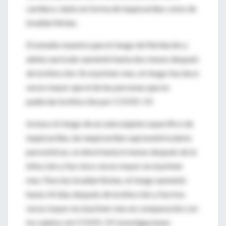
cardíaco, tanto en forma de taquicardias como de
bradiarritmias.
El estudio muestra que el riesgo de fibrilación y
aleteo auricular aumentó hasta dos meses después
de la infección. En el primer mes, el riesgo fue doce
veces mayor que el de las personas que no
padecían la infección por COVID-19.
Incluso el riesgo de un subconjunto específico de
taquicardias, las taquicardias supraventriculares
paroxísticas, se elevó hasta 6 meses después de la
infección y fue cinco veces mayor en el primer
mes. Para las bradiarritmias, el riesgo aumentó
hasta 14 días después de la infección y fue tres
veces mayor en el primer mes en comparación con
los sujetos sin COVID-19. Investigaciones