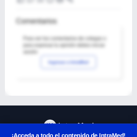
Comentarios
Para ver los comentarios de colegas o
para expresar tu opinión debes iniciar
sesión
Ingresar a IntraMed
¡Acceda a todo el contenido de IntraMed!