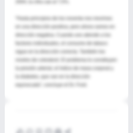
2004, la cifra cae al 7,5%.
“Hasta principios de los noventa nos movimos
en una dirección positiva, pero ahora vamos en
dirección negativa. Cuando uno atiende a los
factores individuales, el consumo de tabaco
sigue en la dirección correcta. También los
niveles de colesterol. El problema lo constituyen
la presión arterial, el índice de masa corporal y
la diabetes, que van en la dirección
equivocada”, concluye el Dr. Ford.