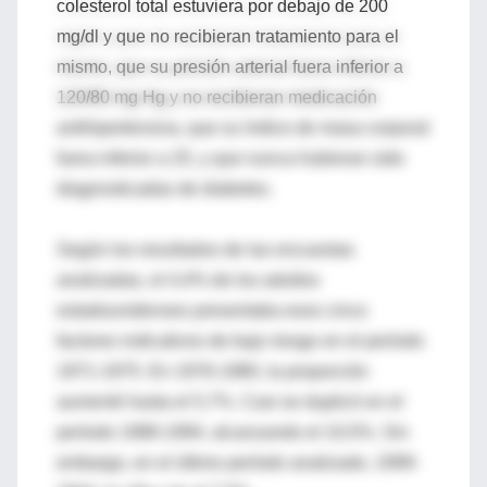
colesterol total estuviera por debajo de 200
mg/dl y que no recibieran tratamiento para el
mismo, que su presión arterial fuera inferior a
120/80 mg Hg y no recibieran medicación
antihipertensiva, que su índice de masa corporal
fuera inferior a 25, y que nunca hubieran sido
diagnosticadas de diabetes.
Según los resultados de las encuestas
analizadas, el 4,4% de los adultos
estadounidenses presentaba esos cinco
factores indicativos de bajo riesgo en el período
1971-1975. En 1976-1980, la proporción
aumentó hasta el 5,7%. Casi se duplicó en el
período 1988-1994, alcanzando el 10,5%. Sin
embargo, en el último período analizado, 1999-