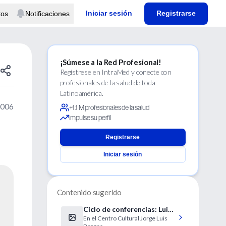
Iniciar sesión
Registrarse
tos
Notificaciones
¡Súmese a la Red Profesional!
Regístrese en IntraMed y conecte con
profesionales de la salud de toda
Latinoamérica.
2006
+1.1 M profesionales de la salud
Impulse su perfil
Registrarse
Iniciar sesión
Contenido sugerido
Ciclo de conferencias: Luis
En el Centro Cultural Jorge Luis
Federico Leloir