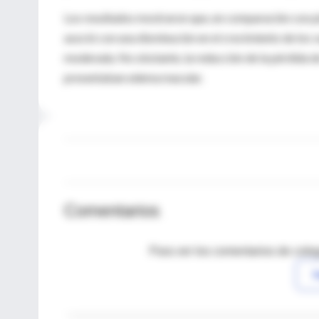
Los resultados mostraron que, en comparación con pl
asoció con una disminución en el crecimiento de los v
moderada. No obstante, la reducción de la pérdida de
presentaban edema macular.
Comentarios
Para ver los comentarios de coleg
I