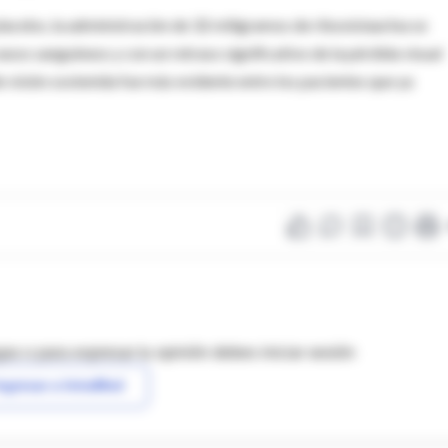
acebo, la administración de 32 miligramos de riboxistaurina se
asos sanguíneos y con un retraso significativo de la pérdida visual
 visión sostenida fue más evidente entre los pacientes que ya
as o para expresar tu opinión debes iniciar sesión
ngresar a IntraMed