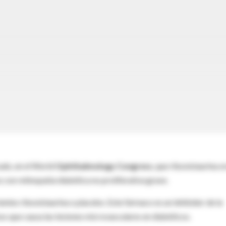
ado, en el World
Ophthalmology Congress
, que riboxistaurina o
 con retinopatía diabética no proliferativa grave.
ntes riboxistaurina o placebo. Este fármaco es un inhibidor de la
o que causa las lesiones microvasculares en diabéticos.