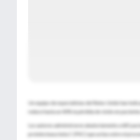
Un equipo de especialistas del Reino Unido han indic
reduce hasta un 40% la pérdida de visión en pacientes
Los autores administraron aleatoriamente a 685 pacie
proteincinasa beta C (PKC) que actúa sobre el proces