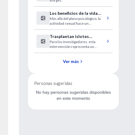
Borges.
Los beneficios de la vida
Más allá del plano psicológico, la
sexual
actividad sexual hace un
importante aporte a la salud física.
Mitos, realidades y consejos de
Trasplantan islotes
los especialistas.
Para los investigadores, esta
pancreáticos de cerdos a
intervención representa un
macacos diabéticos.
importante paso hacia los
xenotrasplantes y comentan que
el siguiente paso será comprobar
Ver más
su efectividad en humanos
Personas sugeridas
No hay personas sugeridas disponibles
en este momento