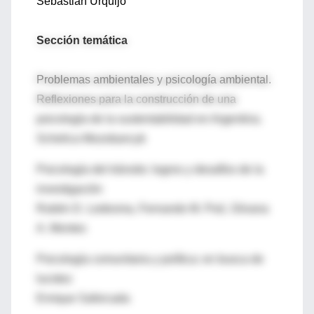
Sebastián Urquijo
Sección temática
Problemas ambientales y psicología ambiental.
Reflexiones para la construcción de una
psicología de la sustentabilidad en Argentina.
Schelica Mozobancyk
Psicología del tránsito: logros y desafíos de la
investigación
Rubén D. Ledesma, Fernando M. Poó, Silvana
A. Montes
Psicología comunitaria y política: en busca de
lucidez
Enrique Saforcada