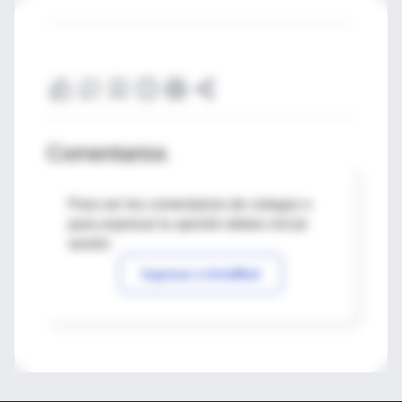
Comentarios
Para ver los comentarios de colegas o
para expresar tu opinión debes iniciar
sesión
Ingresar a IntraMed