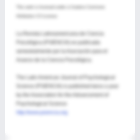
This work is licensed under a Creative Commons
Attribution 3.0 License.
La Revista Latinoamericana de Ciencia
Psicológica (PSIENCIA) es publicada
semestralmente por la Asociación para el
Avance de la Ciencia Psicológica.
The Latin American Journal of Psychological
Science (PSIENCIA) is published twice a year
by the Association for the Advancement of
Psychological Science
http://www.psiencia.org