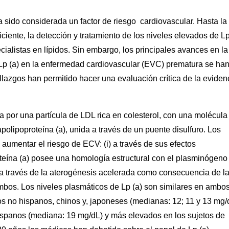
ha sido considerada un factor de riesgo cardiovascular. Hasta la
iciente, la detección y tratamiento de los niveles elevados de Lp
cialistas en lípidos. Sin embargo, los principales avances en la
 Lp (a) en la enfermedad cardiovascular (EVC) prematura se ha
lazgos han permitido hacer una evaluación crítica de la eviden
a por una partícula de LDL rica en colesterol, con una molécula
polipoproteína (a), unida a través de un puente disulfuro. Los
aumentar el riesgo de ECV: (i) a través de sus efectos
roteína (a) posee una homología estructural con el plasminógeno 
(ii) a través de la aterogénesis acelerada como consecuencia de l
 ambos. Los niveles plasmáticos de Lp (a) son similares en ambo
s no hispanos, chinos y, japoneses (medianas: 12; 11 y 13 mg/
hispanos (mediana: 19 mg/dL) y más elevados en los sujetos de