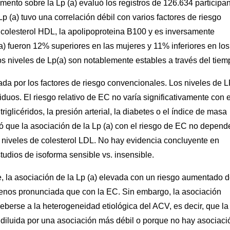
ento sobre la Lp (a) evaluó los registros de 126.634 participa
p (a) tuvo una correlación débil con varios factores de riesgo
el colesterol HDL, la apolipoproteina B100 y es inversamente
 (a) fueron 12% superiores en las mujeres y 11% inferiores en los
os niveles de Lp(a) son notablemente estables a través del tiem
da por los factores de riesgo convencionales. Los niveles de 
iduos. El riesgo relativo de EC no varía significativamente con e
riglicéridos, la presión arterial, la diabetes o el índice de masa
ó que la asociación de la Lp (a) con el riesgo de EC no depend
s niveles de colesterol LDL. No hay evidencia concluyente en
udios de isoforma sensible vs. insensible.
, la asociación de la Lp (a) elevada con un riesgo aumentado 
enos pronunciada que con la EC. Sin embargo, la asociación
berse a la heterogeneidad etiológica del ACV, es decir, que la
 diluida por una asociación más débil o porque no hay asociaci