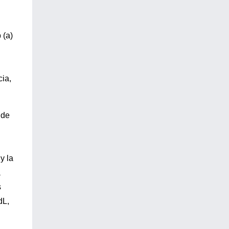
 (a)
n
cia,
 de
y la
a
s
dL,