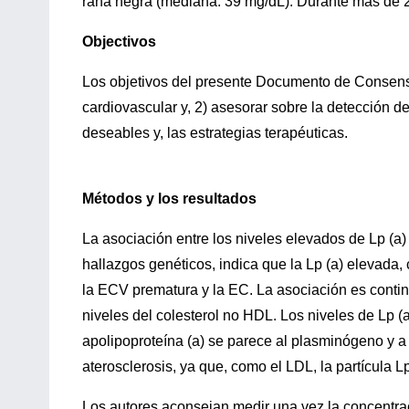
rana negra (mediana: 39 mg/dL). Durante más de 2
Objectivos
Los objetivos del presente Documento de Consenso 
cardiovascular y, 2) asesorar sobre la detección de
deseables y, las estrategias terapéuticas.
Métodos y los resultados
La asociación entre los niveles elevados de Lp (a)
hallazgos genéticos, indica que la Lp (a) elevada
la ECV prematura y la EC. La asociación es contin
niveles del colesterol no HDL. Los niveles de Lp (a
apolipoproteína (a) se parece al plasminógeno y a la
aterosclerosis, ya que, como el LDL, la partícula Lp
Los autores aconsejan medir una vez la concentraci