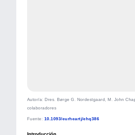
Autor/a: Dres. Børge G. Nordestgaard, M. John Chapm
colaboradores
Fuente
:
10.1093/eurheartj/ehq386
Introducción