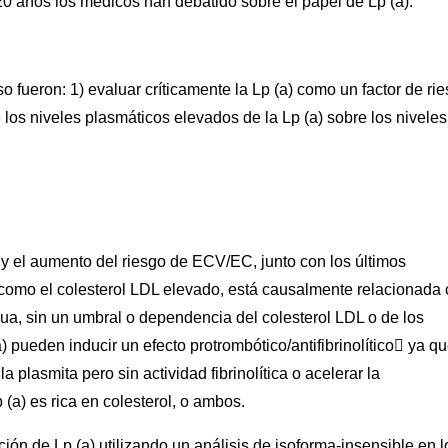
0 años los médicos han debatido sobre el papel de Lp (a).
fueron: 1) evaluar críticamente la Lp (a) como un factor de ri
 los niveles plasmáticos elevados de la Lp (a) sobre los niveles
 y el aumento del riesgo de ECV/EC, junto con los últimos
, como el colesterol LDL elevado, está causalmente relacionada
ua, sin un umbral o dependencia del colesterol LDL o de los
) pueden inducir un efecto protrombótico/antifibrinolítico ya qu
 plasmita pero sin actividad fibrinolítica o acelerar la
 (a) es rica en colesterol, o ambos.
ón de Lp (a) utilizando un análisis de isoforma-insensible en l