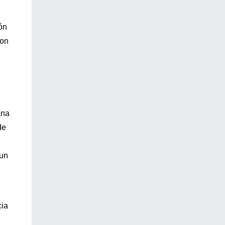
ón
con
ana
de
 un
cia