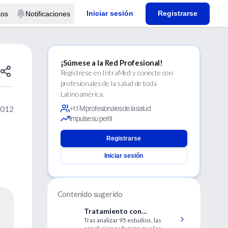
Iniciar sesión
Registrarse
tos
Notificaciones
¡Súmese a la Red Profesional!
Regístrese en IntraMed y conecte con
profesionales de la salud de toda
Latinoamérica.
2012
+1.1 M profesionales de la salud
Impulse su perfil
Registrarse
Iniciar sesión
Contenido sugerido
Tratamiento con
Tras analizar 95 estudios, las
tocolíticos para el parto