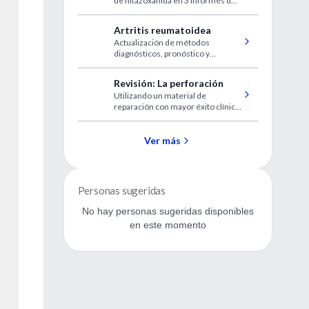
de nitazoxanida en 3 informes de
pediatría
casos de niños con diarrea
persistente.
Artritis reumatoidea
Actualización de métodos
diagnósticos, pronóstico y
tratamientos, incluyendo los
agentes modificadores de la
Revisión: La perforación
enfermedad modernos.
Utilizando un material de
reparación con mayor éxito clínico
e histológico que antes, se ha
ampliado el panorama acerca de
qué se puede tratar y restaurar
Ver más
para una función completa en la
dentición natural de un paciente.
Personas sugeridas
No hay personas sugeridas disponibles
en este momento