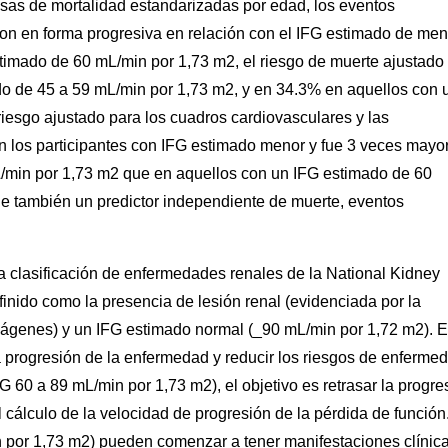
asas de mortalidad estandarizadas por edad, los eventos
ron en forma progresiva en relación con el IFG estimado de men
timado de 60 mL/min por 1,73 m2, el riesgo de muerte ajustado
o de 45 a 59 mL/min por 1,73 m2, y en 34.3% en aquellos con 
riesgo ajustado para los cuadros cardiovasculares y las
 los participantes con IFG estimado menor y fue 3 veces mayo
mL/min por 1,73 m2 que en aquellos con un IFG estimado de 60
ue también un predictor independiente de muerte, eventos
la clasificación de enfermedades renales de la National Kidney
inido como la presencia de lesión renal (evidenciada por la
imágenes) y un IFG estimado normal (_90 mL/min por 1,72 m2). 
la progresión de la enfermedad y reducir los riesgos de enferme
G 60 a 89 mL/min por 1,73 m2), el objetivo es retrasar la progre
cálculo de la velocidad de progresión de la pérdida de función
n por 1,73 m2) pueden comenzar a tener manifestaciones clínica