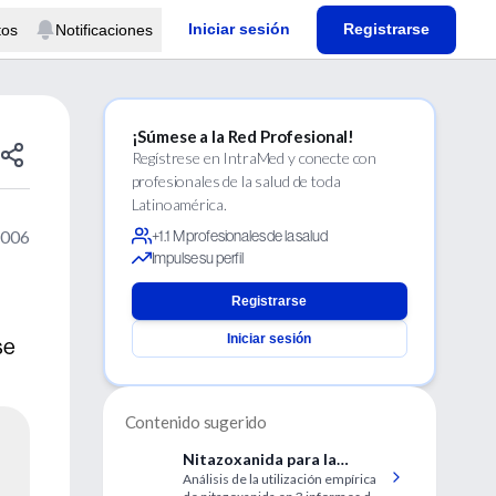
Iniciar sesión
Registrarse
tos
Notificaciones
¡Súmese a la Red Profesional!
Regístrese en IntraMed y conecte con
profesionales de la salud de toda
Latinoamérica.
2006
+1.1 M profesionales de la salud
Impulse su perfil
Registrarse
Iniciar sesión
se
Contenido sugerido
Nitazoxanida para la
Análisis de la utilización empírica
diarrea persistente en