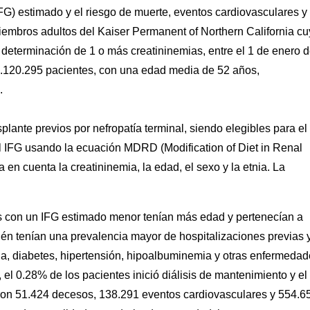
(IFG) estimado y el riesgo de muerte, eventos cardiovasculares y
miembros adultos del Kaiser Permanent of Northern California c
 determinación de 1 o más creatininemias, entre el 1 de enero 
1.120.295 pacientes, con una edad media de 52 años,
.
splante previos por nefropatía terminal, siendo elegibles para el
el IFG usando la ecuación MDRD (Modification of Diet in Renal
 en cuenta la creatininemia, la edad, el sexo y la etnia. La
s con un IFG estimado menor tenían más edad y pertenecían a
ién tenían una prevalencia mayor de hospitalizaciones previas 
ia, diabetes, hipertensión, hipoalbuminemia y otras enfermeda
el 0.28% de los pacientes inició diálisis de mantenimiento y el
eron 51.424 decesos, 138.291 eventos cardiovasculares y 554.6