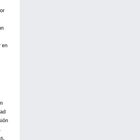
or
un
r en
En
dad
sión
.
s,