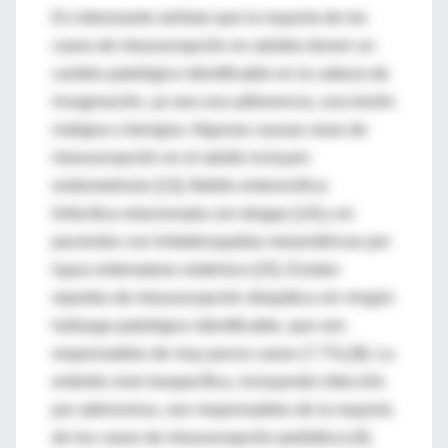
Es interesante señalar que la mayoría de los
casos de intususcepción en adultos tienen un
cambio patológico identificable en la cabeza de
invaginación, ya sea una adherencia, una lesión
maligna o benigna. Algunas causas raras de
intususcepción en el adulto incluyen
endometriosis [13], flebitis enterocólica
linfocítica relacionada con drogas [14] y en
pacientes con linfadenopatías mesentéricas por
lupus eritematoso sistémico [15]. Existen
reportes de intususcepción idiopática sin ningún
hallazgo patológico identificable, que son
responsables de muy pocos casos (7.7%) [6]. La
enteritis viral inespecífica, incluyendo infección
por adenovirus, son responsables de la mayoría
de los casos de intususcepción pediátrica [4].