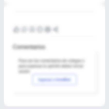
Comentarios
Para ver los comentarios de colegas o
para expresar tu opinión debes iniciar
sesión
Ingresar a IntraMed