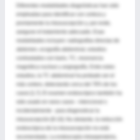
Diferentes modalidades diagnósticas han sido
empleadas para identificar con certeza y
prontamente la intususcepción y, por ende,
asegurar el tratamiento adecuado. Esas
modalidades incluyen: radiografías directas de
abdomen, ecografía abdominal, estudios
contrastados con bario, TC, resonancia
magnética nuclear y angiografía. Entre estos
estudios, la TC abdominal ha probado ser el
más certero, detectando cerca del 78% de los
casos [1,7]. El examen endoscópico también ha
sido usado en raros casos - intencional o
incidentalmente - para diagnosticar la
intususcepción [8-10]. No obstante, la reducción
endoscópica de la intususcepción no está
recomendada. La endoscopía intraoperatoria,