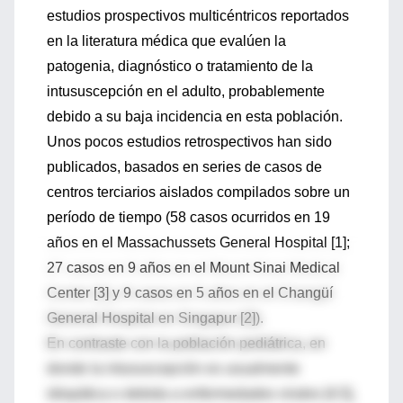
estudios prospectivos multicéntricos reportados
en la literatura médica que evalúen la
patogenia, diagnóstico o tratamiento de la
intususcepción en el adulto, probablemente
debido a su baja incidencia en esta población.
Unos pocos estudios retrospectivos han sido
publicados, basados en series de casos de
centros terciarios aislados compilados sobre un
período de tiempo (58 casos ocurridos en 19
años en el Massachussets General Hospital [1];
27 casos en 9 años en el Mount Sinai Medical
Center [3] y 9 casos en 5 años en el Changüí
General Hospital en Singapur [2]).
En contraste con la población pediátrica, en
donde la intususcepción es usualmente
idiopática o debida a enfermedades virales [4,5],