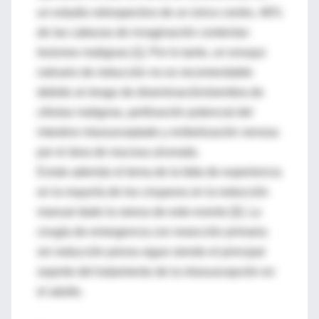
un estudio retrospectivo de un único centro, 46%
de las cabezas de invaginación contenían
lesiones malignas [1]. Por lo tanto, un ensayo
rutinario de reducción no es recomendable
debido al riesgo de diseminación/siembra de
células malignas, perforación potencial del
intestino intususceptado y embolización venosa
por el área de mucosa ulcerada.
Existe además el tema de la falta de experiencia
en la mayoría de los cirujanos en la reducción
manual dado la rareza de este evento [3]. La
cirugía de emergencia con resección primaria
sin reducción previa sigue siendo el principal
soporte del tratamiento de la intususcepción en
el adulto.