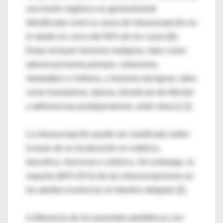
una lesión orgánica es generalmente
identificada como la causa de intususcepción en
el adulto en cerca del 90% de los casos [6].
Estas incluyen lesiones malignas, tales como
adenocarcinoma primario, melanoma
metastático o linfoma, o lesiones benignas, tales
como hamartoma, lipoma, divertículo de Meckel
y adherencias postoperatorias, entre otras [1,3].
La intususcepción puede ser clasificada sobre
la base de su localización en entérica,
ileocólica, ileocecal o colónica. Sin embargo, la
mayoría (60%-81%) de las intususcepciones en
los adultos involucran al intestino delgado [3].
A diferencia de los pacientes pediátricos con