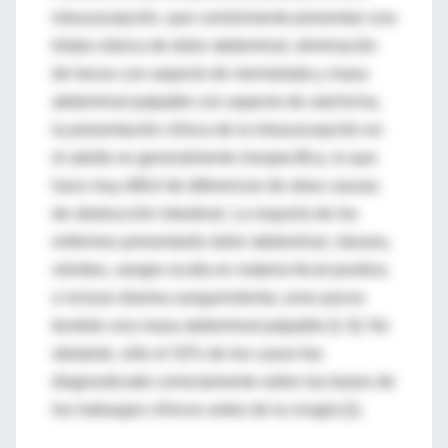
intususcepción, que comúnmente presentan una
tríada clásica de dolor abdominal, eliminación
de heces con aspecto de mermelada y masa
abdominal palpable con aspecto de salchicha,
la presentación clínica de la intususcepción en
el adulto es generalmente inespecífica, lo que
hace muy difícil de diferenciar de otras causas
de obstrucción intestinal. La mayoría de los
enfermos presentarán dolor abdominal, náusea,
vómitos, sangre oculta en materia fecal positiva
o incluso diarrea sanguinolenta; unos pocos
tendrán una masa abdominal palpable [1-3]. No
obstante, sólo el 32% de los casos fue
diagnosticado correctamente sobre las bases de
los hallazgos clínicos antes de la cirugía [1].