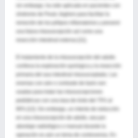
sin embargo, ha sido aplicada en pacientes con
síndrome de Peutz-Jeghers para facilitar la
remoción de los pólipos inflamatorios y prevenir
una futura intususcepción así como una
resección intestinal extensa [11].
El tratamiento de la intususcepción del adulto
conlleva la exploración quirúrgica y la resección
primaria del asa intestinal intususceptada. Las
enemas con aire o contraste de bario son
usadas para tratar las intususcepciones
pediátricas con una tasa de éxito del 75% al
90% [12]. Sin embargo, un intento de reducción
en una intususcepción de adulto, sea por
abordaje radiológico o manual durante la
operación es aún un tema de controversia. En