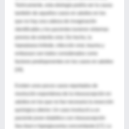
Teóricamente, esta etiología podría ser la causa
también de aquellos casos en adultos en los
que no hay una cabeza de invaginación
identificable y los pacientes tuvieron síntomas
previos de enteritis viral. De hecho, la
hiperplasia linfoide, infección viral, trauma y
embarazo son todos considerados como
factores predisponentes en los casos en adultos
[16].
Existen unos pocos casos reportados de
resolución espontánea de la intususcepción en
adultos en los que no fue necesaria la resección
quirúrgica ulterior. Un caso involucró a un
paciente joven diabético con intususcepción
íleo-ileal e hiperglucemia concomitante [17]. La