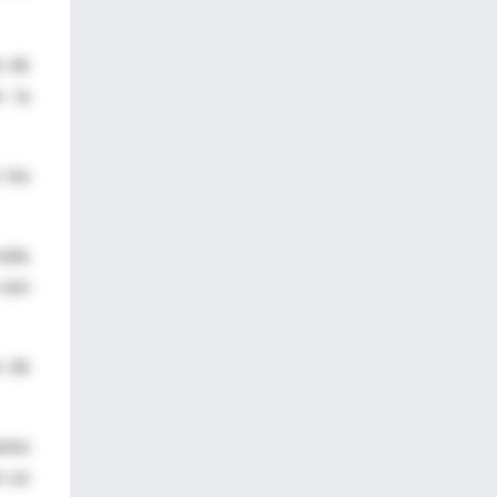
s de
n la
 los
sida
 son
o de
ores
n un