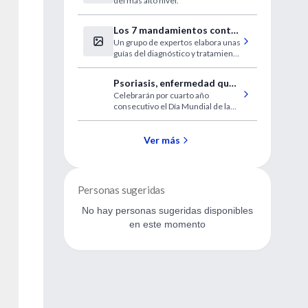
del más alto nivel.
Neumología Pediátrica
Los 7 mandamientos contra
Un grupo de expertos elabora unas
el dolor de espalda
guías del diagnóstico y tratamiento
de la lumbalgia.
Psoriasis, enfermedad que
Celebrarán por cuarto año
afecta al cuerpo y al alma
consecutivo el Día Mundial de la
Psoriasis en México. Es uno de los
principales padecimientos
dermatológicos.
Ver más
Personas sugeridas
No hay personas sugeridas disponibles
en este momento