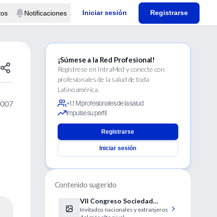
Iniciar sesión
Registrarse
tos
Notificaciones
¡Súmese a la Red Profesional!
Regístrese en IntraMed y conecte con
profesionales de la salud de toda
Latinoamérica.
2007
+1.1 M profesionales de la salud
Impulse su perfil
Registrarse
Iniciar sesión
Contenido sugerido
VII Congreso Sociedad
Invitados nacionales y extranjeros
Latinoamericana de