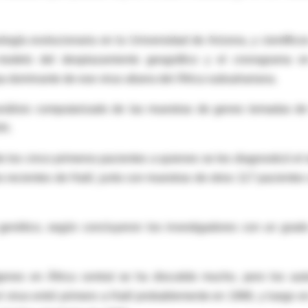
logía evolucionaria en la Universidad de Arizona, y científico
odelo del desplazamiento geográfico y el cronograma e
pa dominante de ese virus afuera del África subsahariana.
 análisis computarizado de las muestras de genes tomadas de
IH.
 los cinco primeros pacientes a quienes se les diagnosticó el 
 recientes de Haití, junto con muestras de otros 117 pacientes
l genético, según concluyeron los investigadores con un grad
nes en África central se ha discutido mucho, pero los aut
l virus entró primero a Haití probablemente en 1966, y luego e