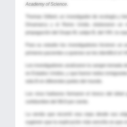
Academy of Science
.
Thomas Gilbert, un investigador de ecología y bio
Dinamarca y el Reino Unido, elaboraron un m
propagación del Grupo M, sutipo B, del VIH, la ce
Para su estudio los investigadores hicieron un
primeros pacientes a quienes se les identificó el V
Los investigadores analizaron la sangre tomada de
en Estados Unidos, y que fueron todos inmigrantes
sida B en diferentes partes del mundo.
Los virus haitianos formaron el tronco del árbo
certidumbre del 98.8 por ciento.
La senda que recorrió esa cepa desde sus oríge
sugieren que la explicación más sencilla es que e