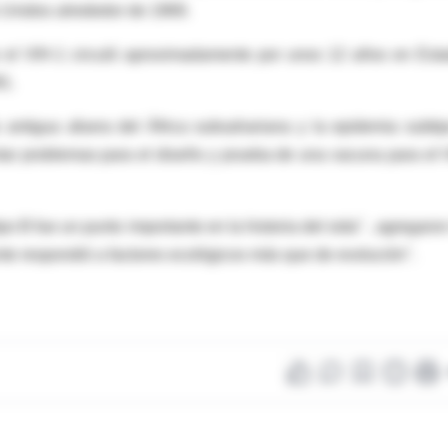
s Unidos alrededor de 1969.
ue el VIH-1 circuló aproximadamente por unos 12 años en Est
81.
 antigua afuera del África subsahariana y la epidemia subti
tar problemas para el diseño y prueba de una vacuna para el 
o B fue un punto importante en la historia del sida" , agregaron
te respondió a factores ecológicos más que de evolución".