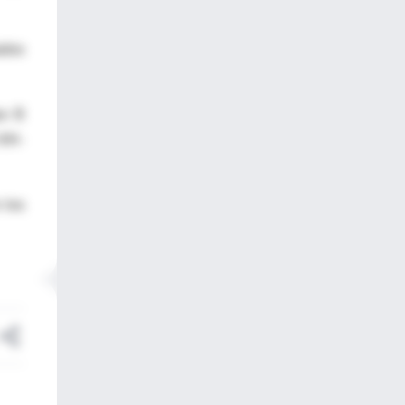
ados
po B
VIH-
 los