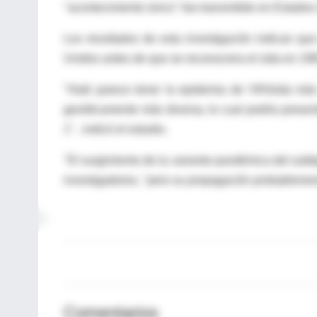
"acontecimiento único" fue transmitido en Estado
Los resultados de esta investigación indican q
Unidos antes de que se reconociera el sida en 19
"Haiti parece tener la epidemia de VIH/sida más
genéticamente más diversa, lo cual podría presen
1" , indicó el estudio.
"El surgimiento de la variante pandémica del subtip
investigadores, "pero su propagación probablemen
Comentarios