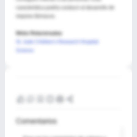
característica podría conducir al desarrollo de
mejores fármacos.
Webs Relacionadas
St. Jude Children's Research Hospital
Science
Comentarios