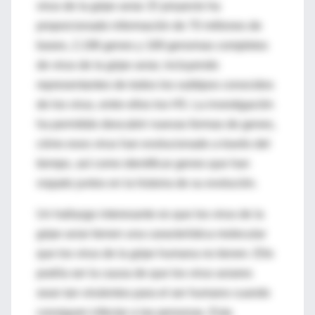
virus de la gripe aviar. El proyecto ha
proporcionado información de 70 millones de
bases, 2.196 genes y 169 genomas completos
de virus de la gripe aviar, incluyendo
representantes de todos los subtipos conocidos
de los virus, entre ellos los H5. La investigación
ha permitido descubrir nuevas formas de genes,
cómo esos virus han evolucionado a través del
tiempo, así como identificar genes que han
viajado juntos en la historia de su evolución.
Un hallazgo interesante es que los virus de la
gripe aviar tienen una característica molecular
que los virus de la gripe humana no tienen. Ello
podría ser la causa de que los virus aviares
sean tan virulentos para el ser humano cuando
consiguen infectar a las personas. Esta