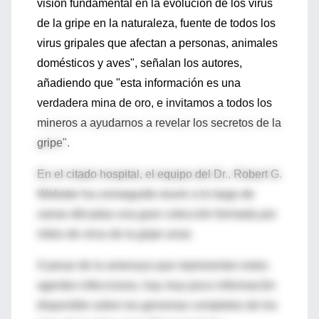
visión fundamental en la evolución de los virus
de la gripe en la naturaleza, fuente de todos los
virus gripales que afectan a personas, animales
domésticos y aves", señalan los autores,
añadiendo que "esta información es una
verdadera mina de oro, e invitamos a todos los
mineros a ayudarnos a revelar los secretos de la
gripe".
En el citado hospital, el equipo del Dr., Robert G.
Webster ha conseguido reunir a lo largo de
varias décadas una gran colección formada por
miles de virus de la gripe aviar.
A pesar de la amenaza que representan estos
agentes infecciosos, hay muy poco información
disponible sobre los genomas completos de los