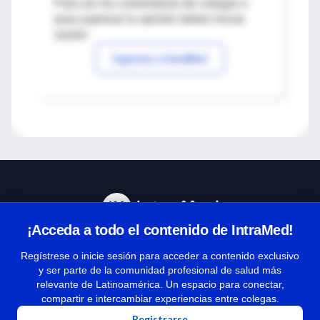
Para ver los comentarios de colegas o
para expresar tu opinión debes iniciar
sesión
Ingresar a IntraMed
¡Acceda a todo el contenido de IntraMed!
Centro de Ayuda
Regístrese o inicie sesión para acceder a contenido exclusivo
y ser parte de la comunidad profesional de salud más
relevante de Latinoamérica. Un espacio para conectar,
Términos y condiciones
compartir e intercambiar experiencias entre colegas.
| Políticas de privacidad
Registrarse