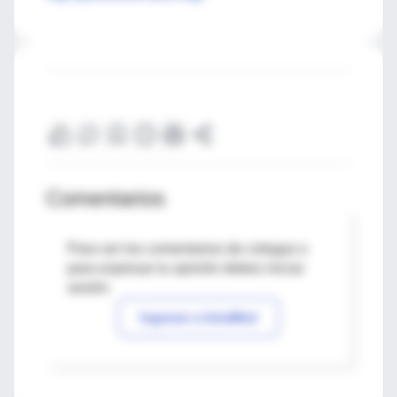
Comentarios
Para ver los comentarios de colegas o
para expresar tu opinión debes iniciar
sesión
Ingresar a IntraMed