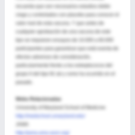
recuerda que son necesarios estudios doble
ciego y controlados con placebo para conocer el
valor real de esta vacuna. Y que antes de
cualquier aprobación de una vacuna de este
tipo se requieren ensayos de 10.000 a 60.000
participantes para garantizar que está exenta de
efectos adversos de consideración,
particularmente frente a los estreptococos del
grupo A del tipo M, tal y como ha ocurrido en el
pasado.
Webs Relacionadas
University of Maryland School of Medicine
http://medschool.umaryland.edu/
JAMA
http://jama.ama-assn.org/