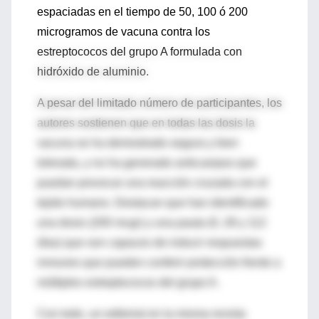
espaciadas en el tiempo de 50, 100 ó 200
microgramos de vacuna contra los
estreptococos del grupo A formulada con
hidróxido de aluminio.
A pesar del limitado número de participantes, los
autores sostienen que en todas las dosis la
vacuna se ha demostrado segura y bien
tolerada, y no ha generado anticuerpos que
puedan provocar una reacción cruzada con el
tejido humano. Destacan que han identificado
una dosis (200 mcgr) y una pauta (0, 28 y 112
días) que son capaces de inducir respuestas
inmunes que pueden conferir protección frente a
múltiples estreptococos del grupo A.
Con todo, un editorial en la misma revista