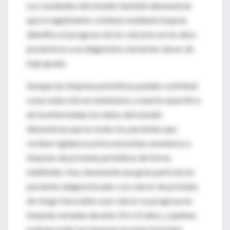
Los resultados del estudio también demuestran
que el seguimiento continuo mediante biopsia
identifica el progreso de los cánceres en los años
posteriores a un diagnóstico inicial de cáncer de
bajo grado.
Aunque las biopsias periódicas pueden contribuir
a una reducción en metástasis y muerte específica
de la enfermedad, los datos del estudio
demuestran que no todos los pacientes que
reciben vigilancia activa necesitan someterse a
biopsias de próstata periódicas de forma
indefinida. Hay claramente una gran parte de los
pacientes diagnosticados con cáncer de próstata
de riesgo favorable cuyo cáncer no progresa en
biopsias seriadas durante 10 a 15 años, y quiénes
podrían evitar las biopsias en total. Está bien