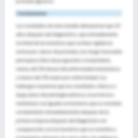
próstata agresivo.
Conclusiones
Los resultados de este estudio demuestran que 10
años después del diagnóstico, aproximadamente
la mitad de los hombres que reciben vigilancia
activa por cáncer de próstata con riesgo favorable
permanece libre de progresión o tratamiento,
menos del 2% desarrolla enfermedad metastásica
y menos del 1% muere por enfermedad. Los
hallazgos muestran que los resultados clínicos a
largo plazo de patología adversa, recurrencia o
metástasis son iguales en hombres que se someten
a tratamiento inmediatamente después de la
primera biopsia después del diagnóstico en
comparación con los hombres que se someten a
tratamiento después de varios años de vigilancia.