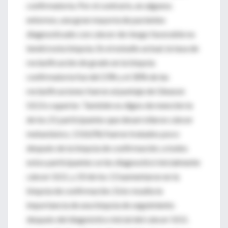
confirmatoria. Por el contrario, en algunos
entornos, una gran mayoría de pacientes
diagnosticado con cáncer de riesgo favorable no
tendrá esta biopsia. En el estudio actual, la tasa de
reclasificación de grado en la biopsia
confirmatoria fue del 23% y el 30% de las
reclasificaciones fueron al puntaje de Gleason
GG3 o superior. También es digno de mención la
de los 21 participantes que desarrollaron cáncer
metastásico, 13 (62%) fueron tratados poco
después de la biopsia de confirmación; a todos
estos participantes se les diagnosticó inicialmente
cáncer GG1, y 10 de los 13 aumentaron en la
biopsia de confirmación. Esto resalta la
importancia de una biopsia de seguimiento
después del diagnóstico inicial del cáncer GG1.