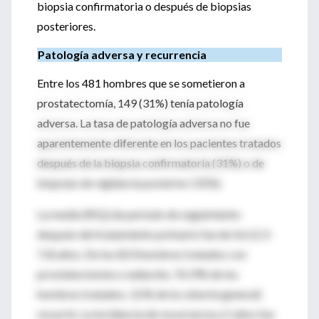
biopsia confirmatoria o después de biopsias
posteriores.
Patología adversa y recurrencia
Entre los 481 hombres que se sometieron a
prostatectomía, 149 (31%) tenía patología
adversa. La tasa de patología adversa no fue
aparentemente diferente en los pacientes tratados
después de la biopsia confirmatoria (31%) o de
biopsias de vigilancia posterior (31%).
La media (RIQ) de período de seguimiento
después del tratamiento primario fue de 4,6 (2,3-
7,4) años. De los 823 hombres tratados con
prostatectomía o radiación, 76 (9% de los
hombres tratados; 3,5% de la cohorte general)
recurrió. La incidencia de recurrencia a 5 años fue