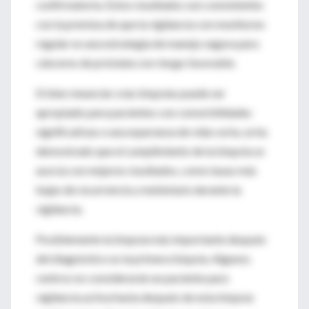
confirmatoria. Estos resultados son consistentes
con la premisa de que la vigilancia con monitoreo
regular es una estrategia de manejo segura para
cánceres de próstata con riesgo favorable.
Si bien renunciar a las biopsias puede ser
apropiado para pacientes con comorbilidades
significativas o una esperanza de vida corta, se ha
demostrado que el cumplimiento de la biopsia se
asocia con mejores resultados, como tasas más
bajas de recurrencia y metástasis durante la
vigilancia.
Posiblemente la biopsia más importante después
del diagnóstico es la primera biopsia. Algunos
centros no considerarán un paciente para
vigilancia activa hasta después de esta biopsia