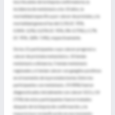
inscrita antes de la biopsia confirmatoria, la
incidencia de metástasis a los 10 años, la
mortalidad específica por cáncer de próstata, y la
mortalidad general fue del 2,1% (IC 95%,
0,96%-3,2%), 0,25% (IC 95%, 0%-0,75%) y 5,7%
(IC 95%, 3,8%-7,4%), respectivamente.
De los 21 participantes cuyo cáncer progresó a
cáncer de próstata metastásico, 10 tenían
metástasis a distancia, 5 tenían metástasis
regionales y 6 tenían cáncer con ganglios positivos
en el momento de la prostatectomía. Entre los
participantes con metástasis, 19 (90%) fueron
diagnosticados inicialmente con cáncer GG1 y 14
(75%) de estos participantes fueron tratados
después de la biopsia de confirmación, y la
mayoría tuvo reclasificación en ese momento.