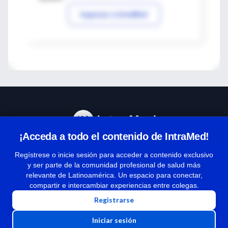
Ingresar a IntraMed
¡Acceda a todo el contenido de IntraMed!
Centro de Ayuda
Regístrese o inicie sesión para acceder a contenido exclusivo
y ser parte de la comunidad profesional de salud más
relevante de Latinoamérica. Un espacio para conectar,
Términos y condiciones
compartir e intercambiar experiencias entre colegas.
| Políticas de privacidad
Registrarse
| Todos los derechos reservados | Copyright 1997-2026
Iniciar sesión