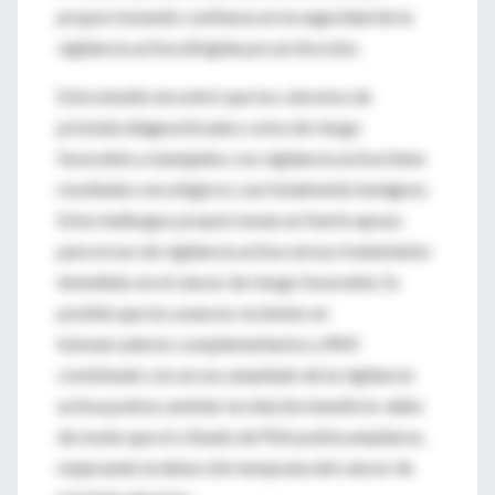
proporcionando confianza en la seguridad de la
vigilancia activa dirigida por protocolos.
Este estudio encontró que los cánceres de
próstata diagnosticados como de riesgo
favorable y manejados con vigilancia activa tiene
resultados oncológicos casi totalmente benignos.
Estos hallazgos proporcionan un fuerte apoyo
para el uso de vigilancia activa versus tratamiento
inmediato en el cáncer de riesgo favorable. Es
posible que los avances recientes en
biomarcadores complementarios y RMI
combinado con un uso ampliado de la vigilancia
activa podría cambiar la relación beneficio-daño
de modo que el cribado de PSA podría ampliarse,
mejorando la detección temprana del cáncer de