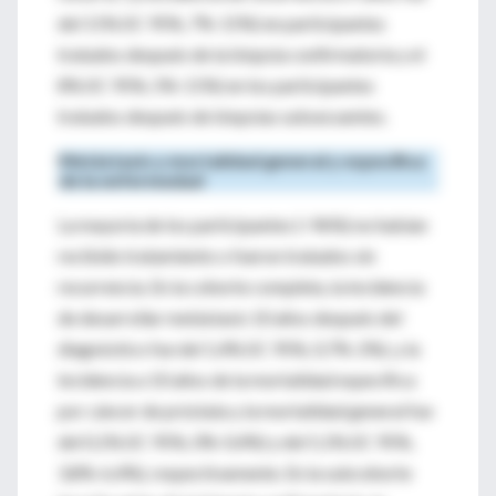
del 11% (IC 95%, 7%-15%) en participantes
tratados después de la biopsia confirmatoria y el
8% (IC 95%, 5%-11%) en los participantes
tratados después de biopsias subsecuentes.
Metástasis y mortalidad general y específica
de la enfermedad
La mayoría de los participantes (>96%) no habían
recibido tratamiento o fueron tratados sin
recurrencia. En la cohorte completa, la incidencia
de desarrollar metástasis 10 años después del
diagnóstico fue del 1,4% (IC 95%, 0,7%-2%), y la
incidencia a 10 años de la mortalidad específica
por cáncer de próstata y la mortalidad general fue
del 0,1% (IC 95%, 0%-0,4%) y del 5,1% (IC 95%,
3,8%-6,4%), respectivamente. En la subcohorte