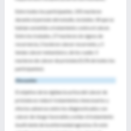
Entre todos los participantes, 105 murieron
durante el período del estudio, incluidos 34 que se
habían sometido a tratamiento contra el cáncer.
Entre los tratados, 27 murieron sin signos de
recurrencia, 2 tuvieron cáncer recurrente, y 5
tenían cáncer metastásico, de los cuales 3
murieron de cáncer de próstata (0,1% de todos los
participantes).
Discusión
El objetivo de la vigilancia activa del cáncer de
próstata es reducir tratamientos innecesarios y
efectos adversos entre los diagnosticados con
cáncer de riesgo favorable y evitar el tratamiento
insuficiente de la enfermedad agresiva. En este