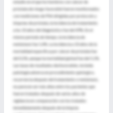
estudio en el que los hombres con cáncer de
próstata de riesgo favorable fueron monitoreados
con mediciones de PSA dirigidas por protocolo y
biopsias de próstata, la incidencia de tratamiento
a los 10 años del diagnóstico fue del 49%. En el
mismo período de tiempo, la incidencia de
metástasis fue 1,4%. La incidencia a 10 años de la
mortalidad específica por cáncer de próstata fue
del 0,1%, aunque la mortalidad global fue del 5,1%.
Las tasas de resultados desfavorables, incluida
patología adversa en procedimiento quirúrgico,
recurrencia después del tratamiento o metástasis,
no parecen ser más altas entre los pacientes que
fueron tratados después de varios años de
vigilancia en comparación con los tratados
inmediatamente después de la biopsia