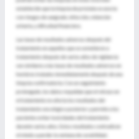
establecido que la biopsia de próstata se asocia
con riesgos de sangrado, infección, retención
urinaria, y dificultad financiera.
Las tasas de resultados adversos después del
tratamiento en aquellos que se sometieron a
tratamiento después de varios años de vigilancia
son similares a las tasas de resultados adversos en
hombres tratados inmediatamente después de una
biopsia confirmatoria. Con un seguimiento
prolongado, los datos respaldan que el retraso en
el tratamiento no afecta los resultados del
tratamiento oncológico posterior y permite a los
pacientes evitar toxicidades del tratamiento
durante varios años. Estos resultados contradicen
el miedo a perder la ventana de curabilidad,