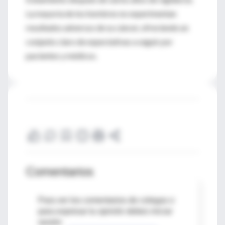
La mayoría de los hombres no experimentan
resultados adversos de su cáncer, ofreciendo un
conjunto claro de expectativas a seguir por
pacientes y médicos.
Comentarios
Para ver los comentarios de colegas o
para expresar tu opinión debes iniciar
sesión