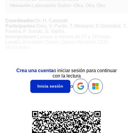
Ubicación:
Laboratorio Galien
-
Otra, Otra, Otro
Coordinador:
Dr. H. Casarotti
Participantes:
Dres. V. Pardo, T. Messano, F. González, T.
Pereira, P. Svirski, G. Valiño.
Inscripciones:
Luneas a viernes de 17 a 19 horas.
Local:
Laboratorio Galien, Zelmar Michelini 1230,
Montevideo.
Crea una cuenta
o iniciar sesión para continuar
con la lectura
o
Inicia sesión