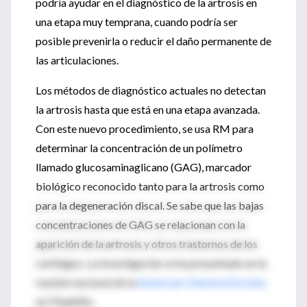
podría ayudar en el diagnóstico de la artrosis en
una etapa muy temprana, cuando podría ser
posible prevenirla o reducir el daño permanente de
las articulaciones.
Los métodos de diagnóstico actuales no detectan
la artrosis hasta que está en una etapa avanzada.
Con este nuevo procedimiento, se usa RM para
determinar la concentración de un polímetro
llamado glucosaminaglicano (GAG), marcador
biológico reconocido tanto para la artrosis como
para la degeneración discal. Se sabe que las bajas
concentraciones de GAG se relacionan con la
aparición de la artrosis y otros trastornos de los
cartílagos. La investigación se ha presentado en la
reunión nacional de la
American Chemical Society
en Filadelfia.