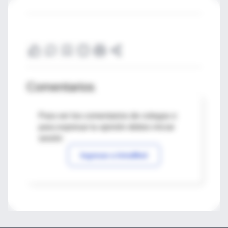
Comentarios
Para ver los comentarios de colegas o
para expresar tu opinión debes iniciar
sesión
Ingresar a IntraMed