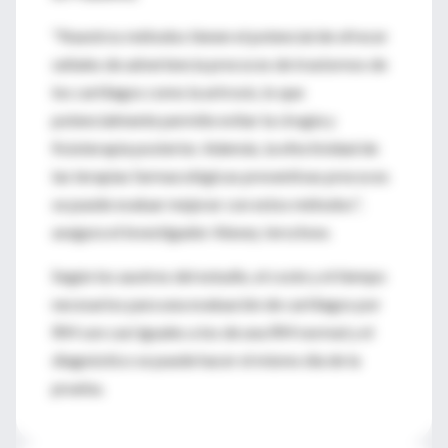
"Nuestros métodos tienen el potencial de ofrecer
señales de advertencia precoces de trastornos de
los cartílagos como la artrosis, lo que
potencialmente permite evitar la cirugía y
fisioterapia posterior. Además, la efectividad de
las terapias farmacológicas preventivas precoces
se puede evaluar mejorar con estos métodos",
asegura el investigador Alexey Jerschow.
Según los auotres del estudio, el coste y el tiempo
necesarios para una evaluación de cartílagos por
RM son casi iguales a los de una RM normal y el
diagnóstico se puede hacer el mismo día de la
prueba.