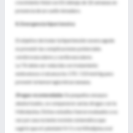
crecimiento fetal con EG debajo de 32 semanas en
presencia de un cuello inmaduro.
8. Emergencia hipertensiva
El objetivo de tratar la hipertensión severa aguda
es prevenir las complicaciones potenciales
cerebrovasculares y cardiovasculares.
La TA debe ser reducida con tratamiento
endovenoso si alcanza los 170 / 110 mmHg para
prevenir la hemorragia intracraneana.
Drogas recomendadas
: En pequeños ensayos
aleatorizados, se compararon varias drogas con la
Hidralazina. Dichos estudios fueron evaluados a su
vez por una reciente revisión sistemática que
sugirió que el Labetalol IV O o la Nifedipina oral