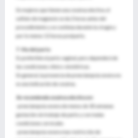
En mujeres que tienen una cesárea electiva, el
sulfato de magnesio se da 2 horas antes del
procedimiento y se continúa durante la cirugía y
por lo menos 12 horas postparto.
7. Vía del parto
Es preferible el parto vaginal, pero dependerá de
las condiciones clínico-obstétricas.
En general, la presencia de preeclampsia severa no
es una indicación de cesárea.
Se recomienda cesárea electiva en:
-preeclampsia severa de menos de 30 semanas
gestación sin trabajo de parto y con malas
condiciones cervicales
-preeclampsia severa mas restricción de