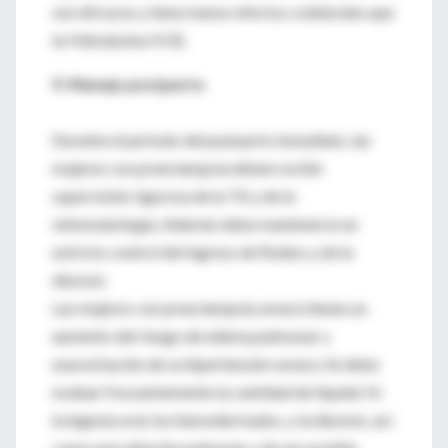
son eficaces y tiene menos efectos colaterales que
la Hidralazina IV32.
9. Manejo postparto
Durante el período del puerperio inmediato, las
mujeres con preeclampsia deben recibir
supervisión rigurosa de la TA y de la
sintomatología. Además debe mantenerse un
estricto control del ingreso de fluidos y de la
diuresis.
Las mujeres con preeclampsia severa tienen un
aumento del riesgo de edema pulmonar y
exacerbación de su hipertensión severa. Se debe
evaluar frecuentemente la cantidad de líquido IV,
la ingesta oral, los hemoderivados, y la diuresis, así
como auscultación pulmonar y de ser posible