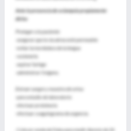
Ante la presencia de eclampsia propiamente
dicha:
Proteger a la paciente
:
-asegurar que la vía aérea esté permeable
-evitar la mordedura de la lengua
-sostenerla
-aspirar faringe
-administrar Oxígeno.
Extraer sangre y muestra de orina:
-para estudio de laboratorio
-efectuar proteinuria
-efectuar coagulograma de urgencia.
-Colocar sonda de Foley para medir diuresis de 24