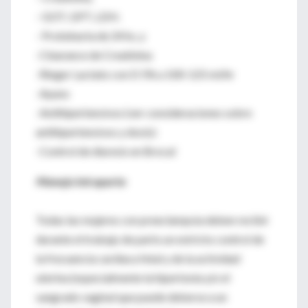
- GOT, GPT, LDH.
- Proteinuria de 24 hs, y
-Clearance de Creatinina
-Ringer Lactato con D 5% a 100-125 ml/hr
-Ayuno
-Antihipertensivos (ver consideraciones sobre
antihipertensivos y dosis):
-Control de diuresis en Brocal
Manejo intraparto
Todas las mujeres con preeclampsia deben recibir
durante el trabajo de parto un estricto control de
la frecuencia cardiaca fetal y de la actividad
uterina (especialmente la hipertonía y/o el
sangrado vaginal que puede deberse a un