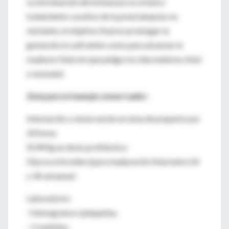
La terminación del embarazo es el único
tratamiento curativo de la preeclampsia; no
obstante, el objetivo final es prolongar la
gestación lo suficiente como para alcanzar la
madurez fetal sin que peligre la vida materna, fetal
o neonatal.
Guía para el manejo conservador:
Internación y observación en área de preparto por
24 horas
SO4Mg en dosis profiláctica
Glucocorticoides (para maduración fetal entre 24
y 34 semanas)
Laboratorio:
-Hemograma c/plaquetas,
- Creatinina,