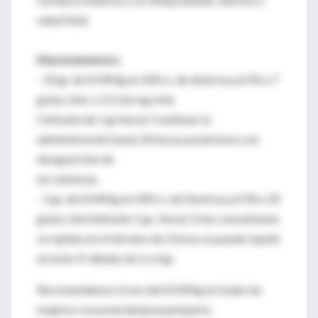
salud fetal.
Mantenimiento:
- 20 gr. de SO4Mg en 500 cc de dextrosa al 5% a 7
gotas /min. o 21 microg /min.
( Infusión de 1 gr/hora). Continuar la
administración hasta 24 horas posteriores a la
desaparición de
los síntomas.
- 5 gr. de SO4Mg en 500 cc de Dextrosa al 5% a 35
gotas /min (infusión 1 gr. /hora). Si las convulsiones
se repiten en el término de 2 horas se puede repetir
un bolo IV diluido de 2 a 4 gr.
Recomendamos el uso del SO4Mg en todas las
mujeres con preeclampsia periparto .