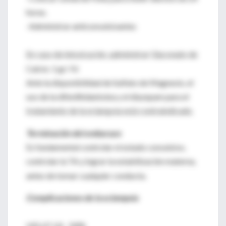
horas.
-Administrar anticonvulsivantes
En caso de intoxicación, administrar Gluconato de
Calcio: 1 gr/ IV.
Ante la disponibilidad de Sulfato de Magnesio, el
uso de la difenilhidantoína y el diazepam para el
tratamiento de la eclampsia está contraindicado.
Terminación del embarazo
Es fundamental controlar el estado convulsivo,
controlar la TA y lograr la estabilización materna,
antes de tomar cualquier conducta.
Complicaciones de la eclampsia
HELLP 1,8 - 9,8%