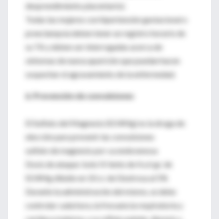
desprendimiento placentario).
Todas las mujeres con hipertensión gestacional o
preeclampsia deben tener un registro horario de
su TA y deben ser interrogadas acerca de
síntomas de nueva aparición que puedan hacen
sospechar el agravamiento de la enfermedad.
6. Prevención de convulsiones
El Sulfato del Magnesio (SO4Mg) es la droga de
elección para prevenir las convulsiones
sulfato de magnesio por v.a endovenosa
Dosis de ataque: bolo IV lento de 4 a 6 gr. de
SO4Mg diluido en 10 cc de Dextrosa al 5%
Durante la administración del mismo, se debe
controlar cada hora, la frecuencia respiratoria y
cardíaca materna, y su reflejo patelar, diuresis y