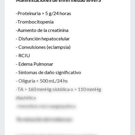
-Proteinuria > 5 g/24 horas
-Trombocitopenia
-Aumento de la creatinina
- Disfunción hepatocelular
- Convulsiones (eclampsia)
- RCIU
- Edema Pulmonar
- Síntomas de daño significativo
- Oliguria < 500 mL/24 hs
-TA > 160 mmHg sistólica o > 110 mmHg
diastólica
-Hemólisis microangiopática
Terminación del embarazo