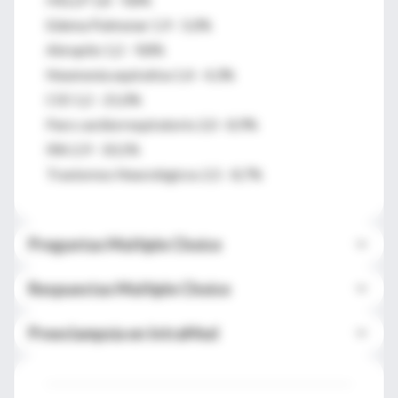
Edema Pulmonar 1,9 - 5,0%
Abruptio 1,2 - 9,8%
Neumonía aspirativa 1,4 - 4,3%
CID 1,2 - 21,0%
Paro cardiorrespiratorio 2,0 - 8,9%
IRA 2,9 - 10,1%
Trastornos Neurológicos 2,5 - 8,7%
Preguntas Multiple Choice
Respuestas Multiple Choice
Preeclampsia en IntraMed