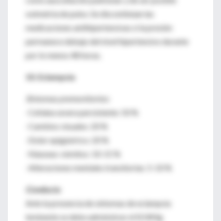
oximetría de pulso. Se discontinúan las
medicaciones antihipertensivas si la presión
permanece debajo del nivel hipertensivo durante
por lo menos 48 horas.
10. Eclampsia
Síntomas premonitorios:
-Cefalea severa persistente: 50 %
-Cambios visuales: 20 %
-Dolor epigástrico: 20 %
-Náuseas-vómitos: 10-15 %
-Alteraciones mentales transitorias: 5-10 %
Conducta
Ante la presencia de síntomas de eclampsia
inminente se debe administrar el SO4Mg