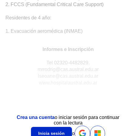
2. FCCS (Fundamental Critical Care Support)
Residentes de 4 año:
1. Evacuación aeromédica (INMAE)
Informes e Inscripción
Tel 02320-4482829.
mrrodrig@cas.austral.edu.ar
lseoane@cas.austral.edu.ar
www.hospitalaustral.edu.ar
Crea una cuenta
o iniciar sesión para continuar
con la lectura
o
Inicia sesión