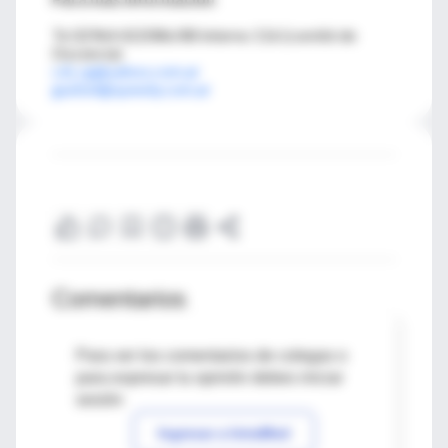
Te 02964 422086/88 interno 116 (comité de
Docencia)
cdi_rg@yahoo.com.ar
guebel@speedy.com.ar
Comentarios
Para ver los comentarios de colegas o
para expresar tu opinión debes iniciar
sesión
Ingresar a IntraMed