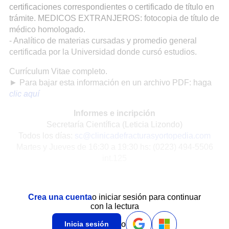
certificaciones correspondientes o certificado de título en
trámite. MEDICOS EXTRANJEROS: fotocopia de título de
médico homologado.
- Analítico de materias cursadas y promedio general
certificada por la Universidad donde cursó estudios.
Currículum Vitae completo.
► Para bajar esta información en un archivo PDF: haga
clic aquí
Informes e incripción
Secretaría Científica (Leticia Lizondo)
Todos los días:
sc@clinicadefracturasyortopedia.com
Martes y Jueves de 16:30 a 19:30 hs: (0223) 494-5506
int.125
Crea una cuenta
o iniciar sesión para continuar
con la lectura
o
Inicia sesión