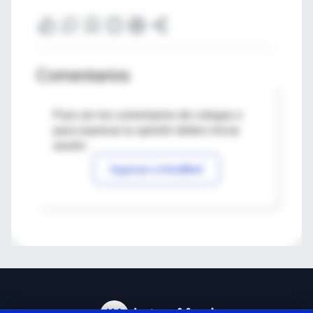
Comentarios
Para ver los comentarios de colegas o
para expresar tu opinión debes iniciar
sesión
Ingresar a IntraMed