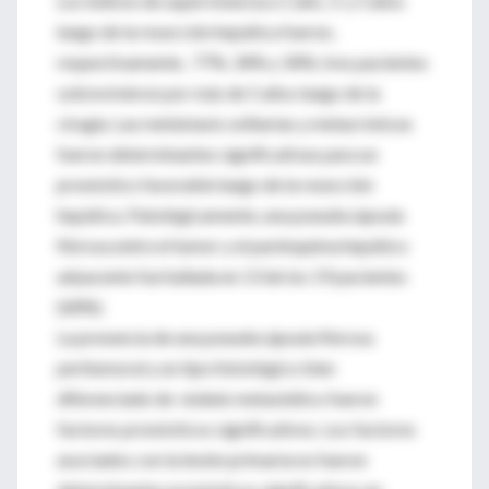
Los índices de supervivencia a 1 año, 3 y 5 años
luego de la resección hepática fueron,
respectivamente, 77%, 34% y 34%; tres pacientes
sobrevivieron por más de 5 años luego de la
cirugía. Las metástasis solitarias y metacrónicas
fueron determinantes significativas para un
pronóstico favorable luego de la resección
hepática. Patológicamente, una pseudocápsula
fibrosa entre el tumor y el parénquima hepático
adyacente fue hallada en 13 de los 19 pacientes
(68%).
La presencia de una pseudocápsula fibrosa
peritumoral y un tipo histológico bien
diferenciado de nódulo metastático fueron
factores pronósticos significativos. Los factores
asociados con la lesión primaria no fueron