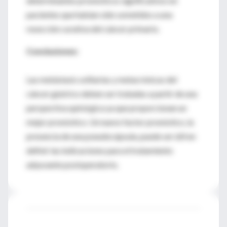
determinantes pronósticos significativos en
pacientes que habían sido sometidos a una
resección curativa del cáncer primario.
Conclusiones:
Las metástasis solitarias y metacrónicas del
cáncer gástrico deben ser tratadas a partir de una
perspectiva quirúrgica ya que proporcionan un
mejor pronóstico. Un nuevo factor pronóstico, la
presencia de una pseudocápsula, puede ser útil en
definir las indicaciones para el tratamiento
adyuvante postoperatorio.