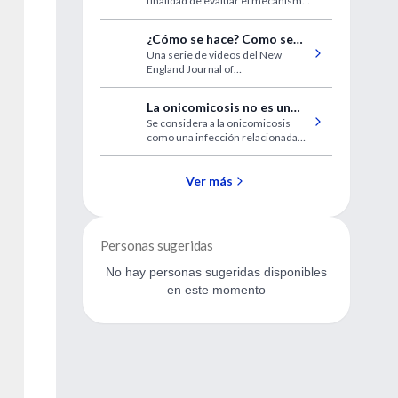
finalidad de evaluar el mecanismo
conjuntivitis alérgica
de acción, la eficacia, tolerabilidad
y seguridad de la epinastina 0,05%
¿Cómo se hace? Como se
para el tratamiento de la
Una serie de videos del New
coloca una sonda vesical
conjuntivitis alérgica.
England Journal of
Medicine.Indicaciones,
contraindicaciones y técnica de
La onicomicosis no es un
colocación en ambos sexos.
Se considera a la onicomicosis
hallazgo raro en niños
como una infección relacionada
con la edad con una prevalencia
incrementada en edades
mayores.
Ver más
Personas sugeridas
No hay personas sugeridas disponibles
en este momento