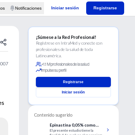
Iniciar sesión
Registrarse
tos
Notificaciones
¡Súmese a la Red Profesional!
Regístrese en IntraMed y conecte con
profesionales de la salud de toda
Latinoamérica.
2007
+1.1 M profesionales de la salud
Impulse su perfil
Registrarse
Iniciar sesión
es
Contenido sugerido
Epinastina 0,05% como
El presente estudio tiene la
tratamiento de la