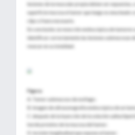
lesiones de la muscular propia deben ser expuestas, 
superficie mucosa el tumor que luego es enucleado co
clips si fuera necesario.
En conclusión, la resección endoscópica de tumores
identificar correctamente las lesiones submucosas de
resecar en su totalidad.
Figura:
A: Tumor submucoso de esófago;
B: imagen de ultrasonografía endoscópica de un tum
C: después de la inyección de la solución salina hipert
borde próximo de la mucosa del tumor;
D: incisión longitudinal que expone al tumor;