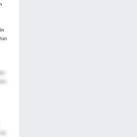
n
ión
 han
les
para
Las