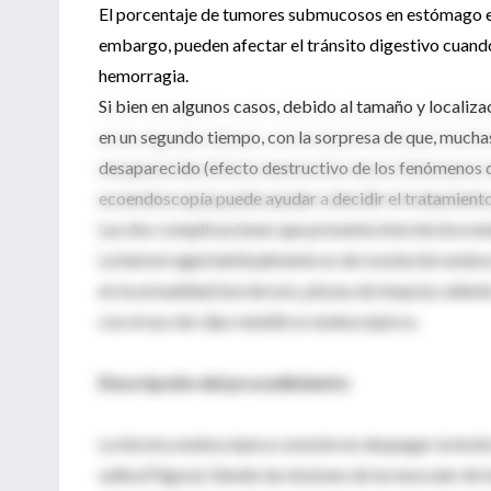
El porcentaje de tumores submucosos en estómago es 
embargo, pueden afectar el tránsito digestivo cuand
hemorragia.
Si bien en algunos casos, debido al tamaño y localizaci
en un segundo tiempo, con la sorpresa de que, muchas
desaparecido (efecto destructivo de los fenómenos d
ecoendoscopía puede ayudar a decidir el tratamient
Las dos complicaciones que presenta ésta técnica en
La hemorragia habitualmente es de resolución endosc
en la actualidad (esclerosis, pinzas de biopsia calient
con el uso de clips metálicos endoscópicos.
Descripción del procedimiento
La técnica endoscópica consiste en despegar la lesi
salina (Figura). Siendo las lesiones de la muscular 