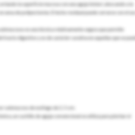
cortando la superficie mucosa con una aguja bisturí, abocando a la
n ansa de polipectomía. El lecho residual puede cerrarse con el us
 submucosos es una técnica relativamente segura que permite
l tracto digestivo y es de carácter curativa en aquellas que se pu
or submucoso de esófago de 2, 5 cm;
ónica, un cuchillo de aguja convencional se utiliza para pinchar el