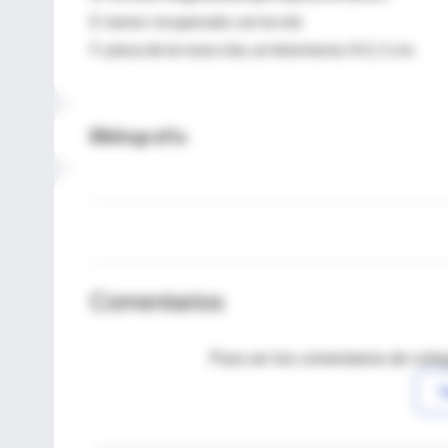
E: tumor recuperado con la red;
F: pieza de la resección, un leiomioma 3×2, 5 cm.
Bibliografía
Comentarios
Para ver los comentarios de coleg
I