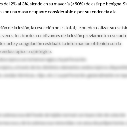
del 2% al 3%, siendo en su mayoría (>90%) de estirpe benigna. Si
o son una masa ocupante considerable o por su tendencia a la
ón de la lesión, la resección no es total, se puede realizar su escis
 veces, los bordes recidivantes de la lesión previamente resecada
e corte y coagulación residual). La información obtenida con la
o endoscópico o quirúrgico.
doscópica son la hemorragia y la perforación.
ópica, a través de los distintos elementos endoscópicos disponib
e, sondas térmicas, clips, etc.). La perforación, generalmente se re
ón submucosa del fondo de tejido normal con inyección de solución
de la mucosa y de la submucosa removidas con ansa de polipectomía. 